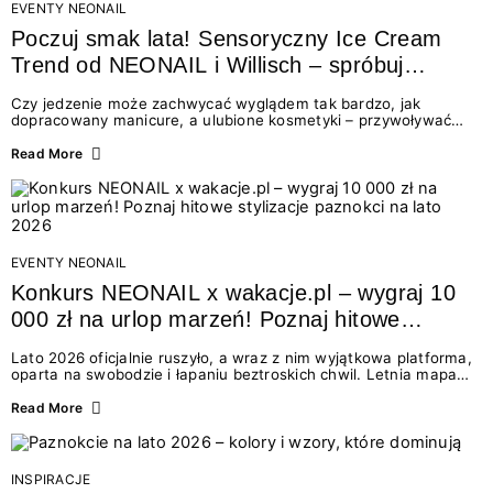
EVENTY NEONAIL
Poczuj smak lata! Sensoryczny Ice Cream
Trend od NEONAIL i Willisch – spróbuj
nowych lodów i odbierz prezent!
Czy jedzenie może zachwycać wyglądem tak bardzo, jak
dopracowany manicure, a ulubione kosmetyki – przywoływać
smak najpiękniejszych wakacyjnych wspomnień? Połączenie
świata beauty i oszałamiających deserów to coś więcej niż
Read More
chwilowa moda. To zaproszenie do celebracji chwili wszystkimi
zmysłami: przez soczysty kolor, aksamitną teksturę,
orzeźwiający zapach i słodki akcent na podniebieniu. Tego lata
NEONAIL łączy siły z marką Willisch, tworząc unikalny projekt
na styku jedzenia i piękna....
EVENTY NEONAIL
Konkurs NEONAIL x wakacje.pl – wygraj 10
000 zł na urlop marzeń! Poznaj hitowe
stylizacje paznokci na lato 2026
Lato 2026 oficjalnie ruszyło, a wraz z nim wyjątkowa platforma,
oparta na swobodzie i łapaniu beztroskich chwil. Letnia mapa
kolorów NEONAIL prowadzi nas przez najpiękniejsze
doświadczenia wakacji – od spontanicznych wyjazdów, przez
Read More
chwile relaksu, tropikalne inspiracje, aż po ekscytujące smaki.
Motywem przewodnim jest eksplorowanie i kolekcjonowanie
letnich momentów. Z tej okazji przygotowaliśmy coś absolutnie
wyjątkowego: wielki konkurs z wakacje.pl oraz dawkę
INSPIRACJE
najgorętszych trendów w...