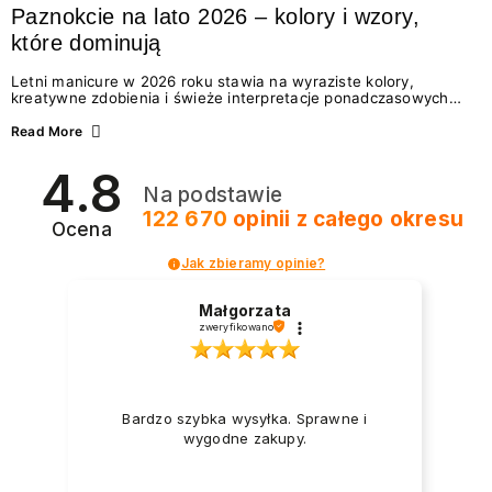
Paznokcie na lato 2026 – kolory i wzory,
które dominują
Letni manicure w 2026 roku stawia na wyraziste kolory,
kreatywne zdobienia i świeże interpretacje ponadczasowych
trendów. Wśród najmodniejszych propozycji nie brakuje
zarówno energetycznych odcieni inspirowanych wakacjami, jak
Read More
i delikatnych wzorów idealnych dla miłośniczek eleganckiej
prostoty. Jakie kolory i stylizacje paznokci będą królować latem
4.8
2026? Znajdź inspirację dla swojego manicure!
Na podstawie
122 670
opinii
z całego okresu
Ocena
Jak zbieramy opinie?
Małgorzata
zweryfikowano
Bardzo szybka wysyłka. Sprawne i
wygodne zakupy.