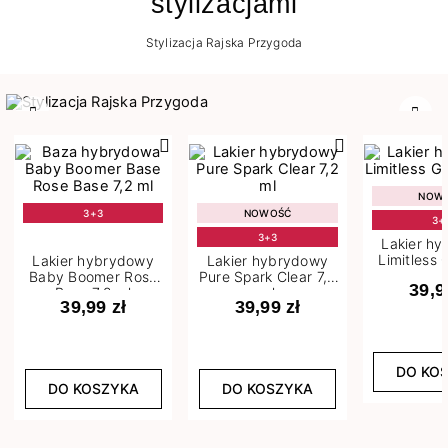
stylizacjami
Stylizacja Rajska Przygoda
Poprzedni
Nast
NOW
3+3
NOWOŚĆ
3+
3+3
Lakier h
Limitless 
Lakier hybrydowy
Lakier hybrydowy
m
Baby Boomer Rose
Pure Spark Clear 7,2
39,9
Base 7,2 ml
ml
39,99 zł
39,99 zł
DO KO
DO KOSZYKA
DO KOSZYKA