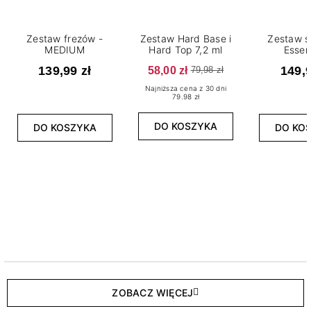
Zestaw frezów -
Zestaw Hard Base i
Zestaw s
MEDIUM
Hard Top 7,2 ml
Essen
139,99 zł
58,00 zł
149,9
79,98 zł
Najniższa cena z 30 dni
79.98 zł
DO KOSZYKA
DO KOSZYKA
DO KO
ZOBACZ WIĘCEJ