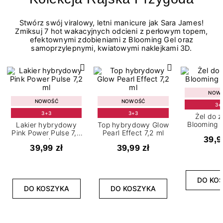
Stwórz swój viralowy, letni manicure jak Sara James!
Zmiksuj 7 hot wakacyjnych odcieni z perłowym topem,
efektownymi zdobieniami z Blooming Gel oraz
samoprzylepnymi, kwiatowymi naklejkami 3D.
NOW
NOWOŚĆ
NOWOŚĆ
3+
3+3
3+3
Żel do 
Blooming G
Lakier hybrydowy
Top hybrydowy Glow
Pink Power Pulse 7,2
Pearl Effect 7,2 ml
39,9
ml
39,99 zł
39,99 zł
DO KO
DO KOSZYKA
DO KOSZYKA