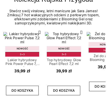
Stwórz swój viralowy, letni manicure jak Sara James!
Zmiksuj 7 hot wakacyjnych odcieni z perłowym topem,
efektownymi zdobieniami z Blooming Gel oraz
samoprzylepnymi, kwiatowymi naklejkami 3D.
NOW
NOWOŚĆ
NOWOŚĆ
3+
3+3
3+3
Żel do 
Blooming G
Lakier hybrydowy
Top hybrydowy Glow
Pink Power Pulse 7,2
Pearl Effect 7,2 ml
39,9
ml
39,99 zł
39,99 zł
DO KO
DO KOSZYKA
DO KOSZYKA