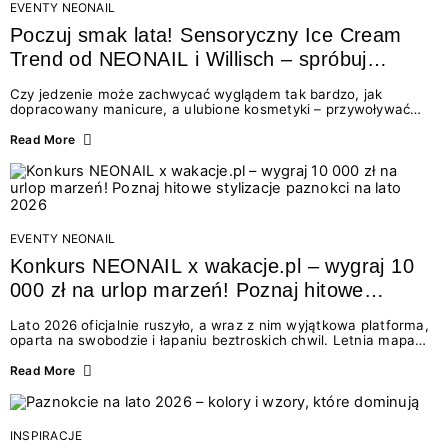
EVENTY NEONAIL
Poczuj smak lata! Sensoryczny Ice Cream
Trend od NEONAIL i Willisch – spróbuj
nowych lodów i odbierz prezent!
Czy jedzenie może zachwycać wyglądem tak bardzo, jak
dopracowany manicure, a ulubione kosmetyki – przywoływać
smak najpiękniejszych wakacyjnych wspomnień? Połączenie
świata beauty i oszałamiających deserów to coś więcej niż
Read More
chwilowa moda. To zaproszenie do celebracji chwili wszystkimi
zmysłami: przez soczysty kolor, aksamitną teksturę,
orzeźwiający zapach i słodki akcent na podniebieniu. Tego lata
NEONAIL łączy siły z marką Willisch, tworząc unikalny projekt
na styku jedzenia i piękna....
EVENTY NEONAIL
Konkurs NEONAIL x wakacje.pl – wygraj 10
000 zł na urlop marzeń! Poznaj hitowe
stylizacje paznokci na lato 2026
Lato 2026 oficjalnie ruszyło, a wraz z nim wyjątkowa platforma,
oparta na swobodzie i łapaniu beztroskich chwil. Letnia mapa
kolorów NEONAIL prowadzi nas przez najpiękniejsze
doświadczenia wakacji – od spontanicznych wyjazdów, przez
Read More
chwile relaksu, tropikalne inspiracje, aż po ekscytujące smaki.
Motywem przewodnim jest eksplorowanie i kolekcjonowanie
letnich momentów. Z tej okazji przygotowaliśmy coś absolutnie
wyjątkowego: wielki konkurs z wakacje.pl oraz dawkę
INSPIRACJE
najgorętszych trendów w...