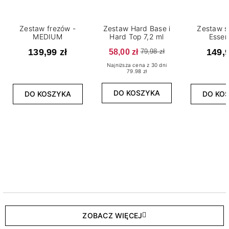
Zestaw frezów -
Zestaw Hard Base i
Zestaw s
MEDIUM
Hard Top 7,2 ml
Essen
139,99 zł
58,00 zł
149,9
79,98 zł
Najniższa cena z 30 dni
79.98 zł
DO KOSZYKA
DO KOSZYKA
DO KO
ZOBACZ WIĘCEJ