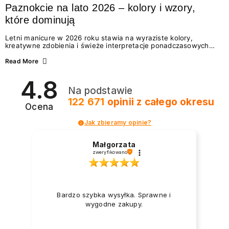
Paznokcie na lato 2026 – kolory i wzory,
które dominują
Letni manicure w 2026 roku stawia na wyraziste kolory,
kreatywne zdobienia i świeże interpretacje ponadczasowych
trendów. Wśród najmodniejszych propozycji nie brakuje
zarówno energetycznych odcieni inspirowanych wakacjami, jak
Read More
i delikatnych wzorów idealnych dla miłośniczek eleganckiej
prostoty. Jakie kolory i stylizacje paznokci będą królować latem
4.8
2026? Znajdź inspirację dla swojego manicure!
Na podstawie
122 671
opinii
z całego okresu
Ocena
Jak zbieramy opinie?
Małgorzata
zweryfikowano
Bardzo szybka wysyłka. Sprawne i
wygodne zakupy.