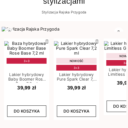
stylizacjami
Stylizacja Rajska Przygoda
Poprzedni
Nast
NOW
3+3
NOWOŚĆ
3+
3+3
Lakier h
Limitless 
Lakier hybrydowy
Lakier hybrydowy
m
Baby Boomer Rose
Pure Spark Clear 7,2
39,9
Base 7,2 ml
ml
39,99 zł
39,99 zł
DO KO
DO KOSZYKA
DO KOSZYKA