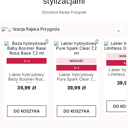
stylizacjami
Stylizacja Rajska Przygoda
Poprzedni
Nast
NOW
3+3
NOWOŚĆ
3+
3+3
Lakier h
Limitless 
Lakier hybrydowy
Lakier hybrydowy
m
Baby Boomer Rose
Pure Spark Clear 7,2
39,9
Base 7,2 ml
ml
39,99 zł
39,99 zł
DO KO
DO KOSZYKA
DO KOSZYKA