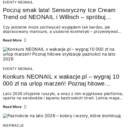
EVENTY NEONAIL
Poczuj smak lata! Sensoryczny Ice Cream
Trend od NEONAIL i Willisch – spróbuj
nowych lodów i odbierz prezent!
Czy jedzenie może zachwycać wyglądem tak bardzo, jak
dopracowany manicure, a ulubione kosmetyki – przywoływać
smak najpiękniejszych wakacyjnych wspomnień? Połączenie
świata beauty i oszałamiających deserów to coś więcej niż
Read More
chwilowa moda. To zaproszenie do celebracji chwili wszystkimi
zmysłami: przez soczysty kolor, aksamitną teksturę,
orzeźwiający zapach i słodki akcent na podniebieniu. Tego lata
NEONAIL łączy siły z marką Willisch, tworząc unikalny projekt
na styku jedzenia i piękna....
EVENTY NEONAIL
Konkurs NEONAIL x wakacje.pl – wygraj 10
000 zł na urlop marzeń! Poznaj hitowe
stylizacje paznokci na lato 2026
Lato 2026 oficjalnie ruszyło, a wraz z nim wyjątkowa platforma,
oparta na swobodzie i łapaniu beztroskich chwil. Letnia mapa
kolorów NEONAIL prowadzi nas przez najpiękniejsze
doświadczenia wakacji – od spontanicznych wyjazdów, przez
Read More
chwile relaksu, tropikalne inspiracje, aż po ekscytujące smaki.
Motywem przewodnim jest eksplorowanie i kolekcjonowanie
letnich momentów. Z tej okazji przygotowaliśmy coś absolutnie
wyjątkowego: wielki konkurs z wakacje.pl oraz dawkę
INSPIRACJE
najgorętszych trendów w...