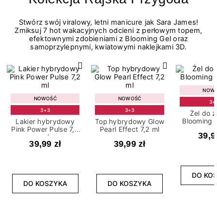
Stwórz swój viralowy, letni manicure jak Sara James!
Zmiksuj 7 hot wakacyjnych odcieni z perłowym topem,
efektownymi zdobieniami z Blooming Gel oraz
samoprzylepnymi, kwiatowymi naklejkami 3D.
NOW
NOWOŚĆ
NOWOŚĆ
3+
3+3
3+3
Żel do 
Blooming G
Lakier hybrydowy
Top hybrydowy Glow
Pink Power Pulse 7,2
Pearl Effect 7,2 ml
39,9
ml
39,99 zł
39,99 zł
DO KO
DO KOSZYKA
DO KOSZYKA