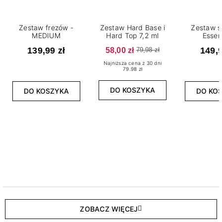
Zestaw frezów -
Zestaw Hard Base i
Zestaw s
MEDIUM
Hard Top 7,2 ml
Essen
139,99 zł
58,00 zł
149,9
79,98 zł
Najniższa cena z 30 dni
79.98 zł
DO KOSZYKA
DO KOSZYKA
DO KO
ZOBACZ WIĘCEJ