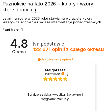
Paznokcie na lato 2026 – kolory i wzory,
które dominują
Letni manicure w 2026 roku stawia na wyraziste kolory,
kreatywne zdobienia i świeże interpretacje ponadczasowych
trendów. Wśród najmodniejszych propozycji nie brakuje
zarówno energetycznych odcieni inspirowanych wakacjami, jak
Read More
i delikatnych wzorów idealnych dla miłośniczek eleganckiej
prostoty. Jakie kolory i stylizacje paznokci będą królować latem
4.8
2026? Znajdź inspirację dla swojego manicure!
Na podstawie
122 671
opinii
z całego okresu
Ocena
Jak zbieramy opinie?
Małgorzata
zweryfikowano
Bardzo szybka wysyłka. Sprawne i
wygodne zakupy.