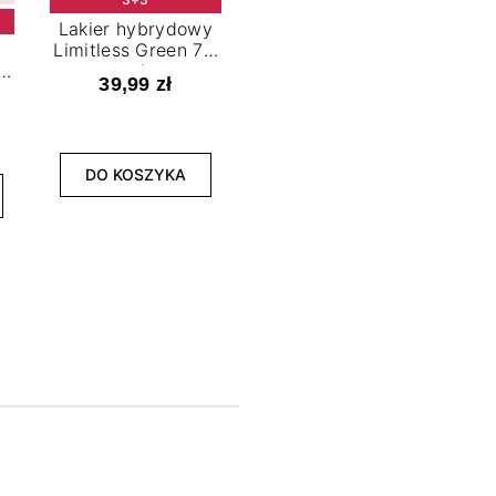
Lakier hybrydowy
Limitless Green 7,2
t
ml
39,99 zł
NOWOŚĆ
3+3
DO KOSZYKA
Lakier hybrydowy
La
Bold Horizon 7,2 ml
Fea
39,99 zł
DO KOSZYKA