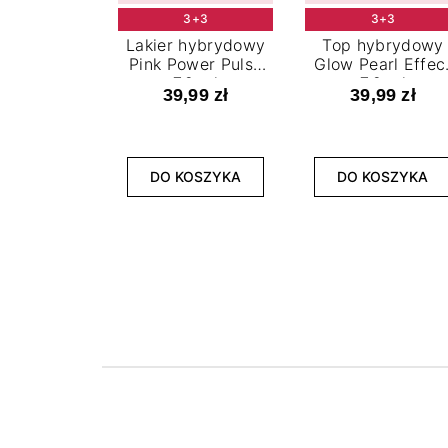
3+3
3+3
Lakier hybrydowy
Top hybrydowy
Pink Power Pulse
Glow Pearl Effec
7,2 ml
7,2 ml
39,99 zł
39,99 zł
DO KOSZYKA
DO KOSZYKA