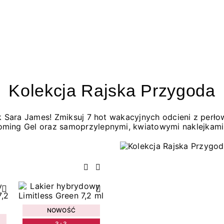
Kolekcja Rajska Przygoda
jak Sara James! Zmiksuj 7 hot wakacyjnych odcieni z per
oming Gel oraz samoprzylepnymi, kwiatowymi naklejkami
Poprzedni
Następny
NOWOŚĆ
3+3