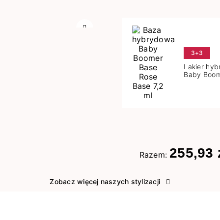
Następny
3+3
Lakier hy
Baby Boom
Base 7,2 m
255,93 
Razem:
Zobacz więcej naszych stylizacji