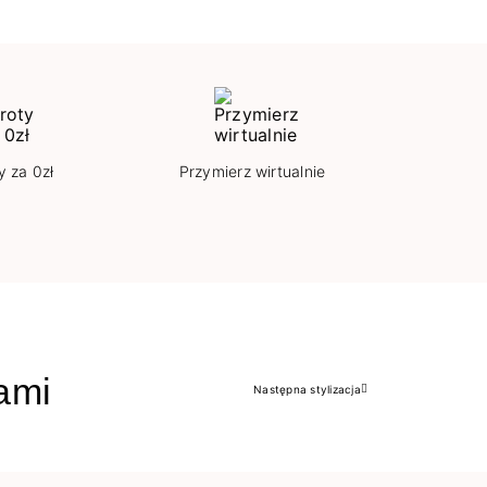
y za 0zł
Przymierz wirtualnie
jami
Następna stylizacja
Następny