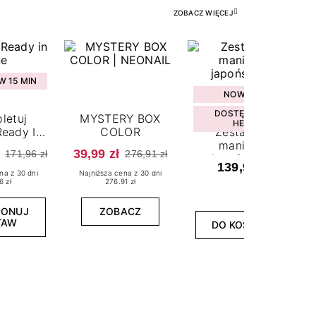
ZOBACZ WIĘCEJ
 15 MIN
NOWOŚĆ
DOSTĘPNY W
letuj
MYSTERY BOX
HEBE
eady In
COLOR
Zestaw do
ne
manicure
39,99 zł
171,96 zł
276,91 zł
japońskiego
139,99 zł
na z 30 dni
Najniższa cena z 30 dni
6 zł
276.91 zł
PONUJ
ZOBACZ
TAW
DO KOSZYKA