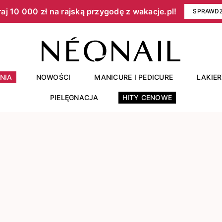
aj 10 000 zł na rajską przygodę z wakacje.pl!​
SPRAWD
NIA
NOWOŚCI
MANICURE I PEDICURE
LAKIE
PIELĘGNACJA
HITY CENOWE