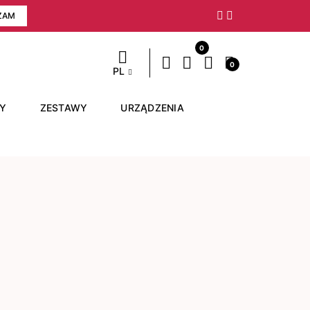
ZAM
Następny
0
0
PL
RY
ZESTAWY
URZĄDZENIA