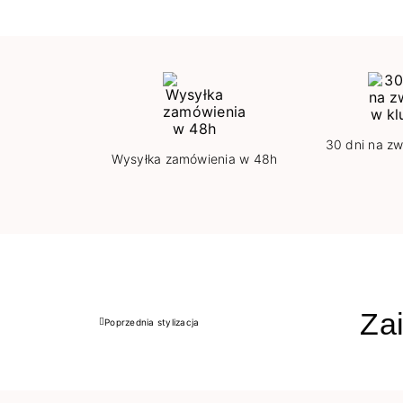
30 dni na zw
Wysyłka zamówienia w 48h
Zai
Poprzednia stylizacja
Poprzedni