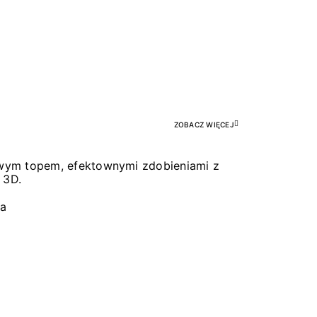
Pr
ZOBACZ WIĘCEJ
łowym topem, efektownymi zdobieniami z
 3D.