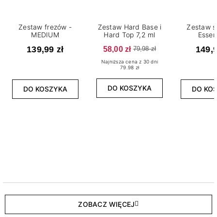
Zestaw frezów -
Zestaw Hard Base i
Zestaw s
MEDIUM
Hard Top 7,2 ml
Essen
139,99 zł
58,00 zł
149,9
79,98 zł
Najniższa cena z 30 dni
79.98 zł
DO KOSZYKA
DO KOSZYKA
DO KO
ZOBACZ WIĘCEJ