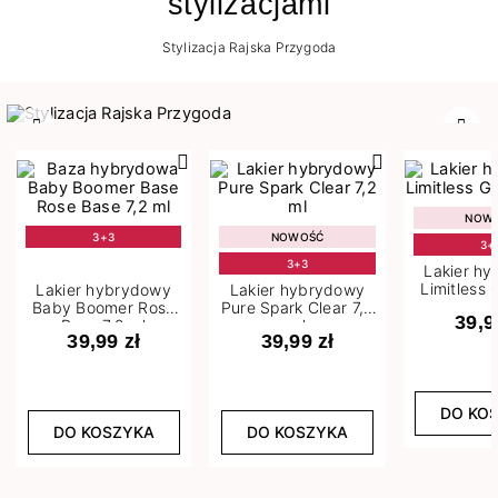
stylizacjami
Stylizacja Rajska Przygoda
Poprzedni
Nast
NOW
3+3
NOWOŚĆ
3+
3+3
Lakier h
Limitless 
Lakier hybrydowy
Lakier hybrydowy
m
Baby Boomer Rose
Pure Spark Clear 7,2
39,9
Base 7,2 ml
ml
39,99 zł
39,99 zł
DO KO
DO KOSZYKA
DO KOSZYKA