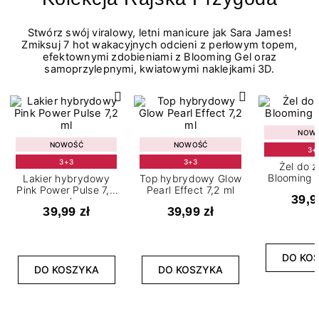
Stwórz swój viralowy, letni manicure jak Sara James!
Zmiksuj 7 hot wakacyjnych odcieni z perłowym topem,
efektownymi zdobieniami z Blooming Gel oraz
samoprzylepnymi, kwiatowymi naklejkami 3D.
NOW
NOWOŚĆ
NOWOŚĆ
3+
3+3
3+3
Żel do 
Blooming G
Lakier hybrydowy
Top hybrydowy Glow
Pink Power Pulse 7,2
Pearl Effect 7,2 ml
39,9
ml
39,99 zł
39,99 zł
DO KO
DO KOSZYKA
DO KOSZYKA