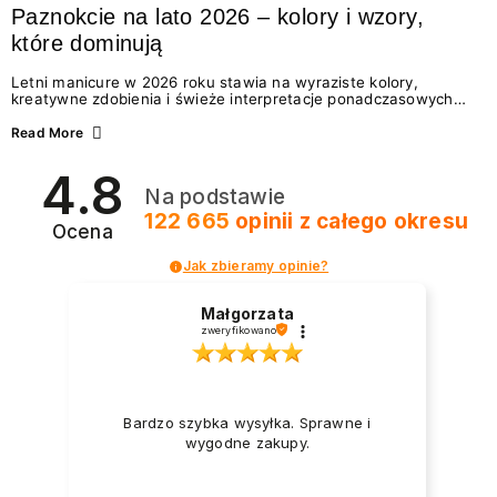
Paznokcie na lato 2026 – kolory i wzory,
które dominują
Letni manicure w 2026 roku stawia na wyraziste kolory,
kreatywne zdobienia i świeże interpretacje ponadczasowych
trendów. Wśród najmodniejszych propozycji nie brakuje
zarówno energetycznych odcieni inspirowanych wakacjami, jak
Read More
i delikatnych wzorów idealnych dla miłośniczek eleganckiej
prostoty. Jakie kolory i stylizacje paznokci będą królować latem
4.8
2026? Znajdź inspirację dla swojego manicure!
Na podstawie
122 665
opinii
z całego okresu
Ocena
Jak zbieramy opinie?
Małgorzata
zweryfikowano
Bardzo szybka wysyłka. Sprawne i
wygodne zakupy.