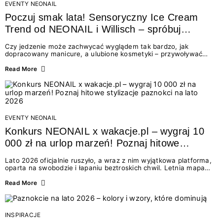
EVENTY NEONAIL
Poczuj smak lata! Sensoryczny Ice Cream
Trend od NEONAIL i Willisch – spróbuj
nowych lodów i odbierz prezent!
Czy jedzenie może zachwycać wyglądem tak bardzo, jak
dopracowany manicure, a ulubione kosmetyki – przywoływać
smak najpiękniejszych wakacyjnych wspomnień? Połączenie
świata beauty i oszałamiających deserów to coś więcej niż
Read More
chwilowa moda. To zaproszenie do celebracji chwili wszystkimi
zmysłami: przez soczysty kolor, aksamitną teksturę,
orzeźwiający zapach i słodki akcent na podniebieniu. Tego lata
NEONAIL łączy siły z marką Willisch, tworząc unikalny projekt
na styku jedzenia i piękna....
EVENTY NEONAIL
Konkurs NEONAIL x wakacje.pl – wygraj 10
000 zł na urlop marzeń! Poznaj hitowe
stylizacje paznokci na lato 2026
Lato 2026 oficjalnie ruszyło, a wraz z nim wyjątkowa platforma,
oparta na swobodzie i łapaniu beztroskich chwil. Letnia mapa
kolorów NEONAIL prowadzi nas przez najpiękniejsze
doświadczenia wakacji – od spontanicznych wyjazdów, przez
Read More
chwile relaksu, tropikalne inspiracje, aż po ekscytujące smaki.
Motywem przewodnim jest eksplorowanie i kolekcjonowanie
letnich momentów. Z tej okazji przygotowaliśmy coś absolutnie
wyjątkowego: wielki konkurs z wakacje.pl oraz dawkę
INSPIRACJE
najgorętszych trendów w...