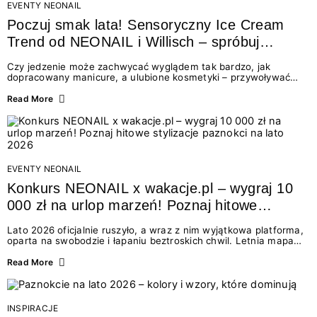
EVENTY NEONAIL
Poczuj smak lata! Sensoryczny Ice Cream
Trend od NEONAIL i Willisch – spróbuj
nowych lodów i odbierz prezent!
Czy jedzenie może zachwycać wyglądem tak bardzo, jak
dopracowany manicure, a ulubione kosmetyki – przywoływać
smak najpiękniejszych wakacyjnych wspomnień? Połączenie
świata beauty i oszałamiających deserów to coś więcej niż
Read More
chwilowa moda. To zaproszenie do celebracji chwili wszystkimi
zmysłami: przez soczysty kolor, aksamitną teksturę,
orzeźwiający zapach i słodki akcent na podniebieniu. Tego lata
NEONAIL łączy siły z marką Willisch, tworząc unikalny projekt
na styku jedzenia i piękna....
EVENTY NEONAIL
Konkurs NEONAIL x wakacje.pl – wygraj 10
000 zł na urlop marzeń! Poznaj hitowe
stylizacje paznokci na lato 2026
Lato 2026 oficjalnie ruszyło, a wraz z nim wyjątkowa platforma,
oparta na swobodzie i łapaniu beztroskich chwil. Letnia mapa
kolorów NEONAIL prowadzi nas przez najpiękniejsze
doświadczenia wakacji – od spontanicznych wyjazdów, przez
Read More
chwile relaksu, tropikalne inspiracje, aż po ekscytujące smaki.
Motywem przewodnim jest eksplorowanie i kolekcjonowanie
letnich momentów. Z tej okazji przygotowaliśmy coś absolutnie
wyjątkowego: wielki konkurs z wakacje.pl oraz dawkę
INSPIRACJE
najgorętszych trendów w...