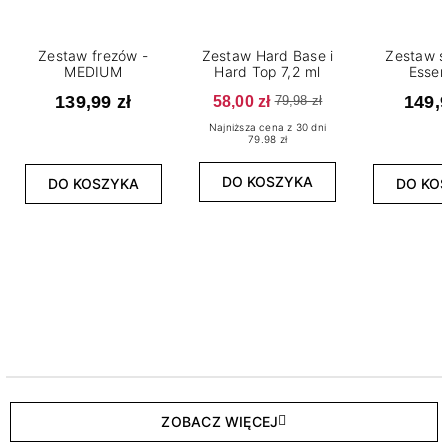
Zestaw frezów -
Zestaw Hard Base i
Zestaw s
MEDIUM
Hard Top 7,2 ml
Essen
139,99 zł
58,00 zł
149,9
79,98 zł
Najniższa cena z 30 dni
79.98 zł
DO KOSZYKA
DO KOSZYKA
DO KO
ZOBACZ WIĘCEJ