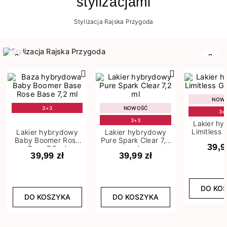
stylizacjami
Stylizacja Rajska Przygoda
Poprzedni
Nast
NOW
3+3
NOWOŚĆ
3+
3+3
Lakier h
Limitless 
Lakier hybrydowy
Lakier hybrydowy
m
Baby Boomer Rose
Pure Spark Clear 7,2
39,9
Base 7,2 ml
ml
39,99 zł
39,99 zł
DO KO
DO KOSZYKA
DO KOSZYKA