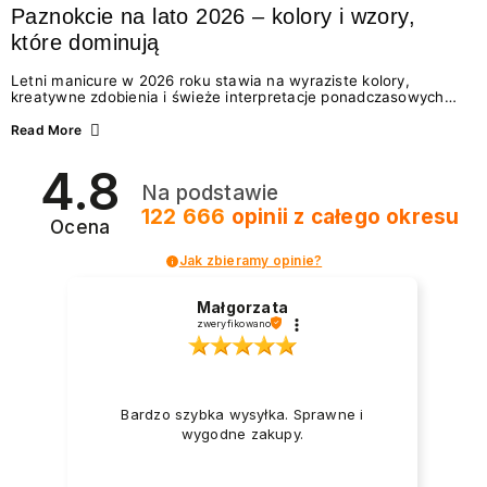
Paznokcie na lato 2026 – kolory i wzory,
które dominują
Letni manicure w 2026 roku stawia na wyraziste kolory,
kreatywne zdobienia i świeże interpretacje ponadczasowych
trendów. Wśród najmodniejszych propozycji nie brakuje
zarówno energetycznych odcieni inspirowanych wakacjami, jak
Read More
i delikatnych wzorów idealnych dla miłośniczek eleganckiej
prostoty. Jakie kolory i stylizacje paznokci będą królować latem
4.8
2026? Znajdź inspirację dla swojego manicure!
Na podstawie
122 666
opinii
z całego okresu
Ocena
Jak zbieramy opinie?
Małgorzata
zweryfikowano
Bardzo szybka wysyłka. Sprawne i
wygodne zakupy.