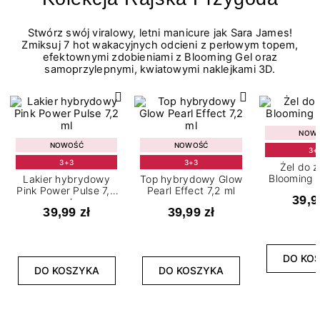
Stwórz swój viralowy, letni manicure jak Sara James!
Zmiksuj 7 hot wakacyjnych odcieni z perłowym topem,
efektownymi zdobieniami z Blooming Gel oraz
samoprzylepnymi, kwiatowymi naklejkami 3D.
NOW
NOWOŚĆ
NOWOŚĆ
3+
3+3
3+3
Żel do 
Blooming G
Lakier hybrydowy
Top hybrydowy Glow
Pink Power Pulse 7,2
Pearl Effect 7,2 ml
39,9
ml
39,99 zł
39,99 zł
DO KO
DO KOSZYKA
DO KOSZYKA