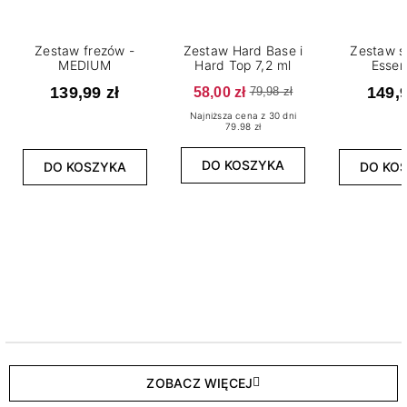
Zestaw frezów -
Zestaw Hard Base i
Zestaw s
MEDIUM
Hard Top 7,2 ml
Essen
139,99 zł
58,00 zł
149,9
79,98 zł
Najniższa cena z 30 dni
79.98 zł
DO KOSZYKA
DO KOSZYKA
DO KO
ZOBACZ WIĘCEJ