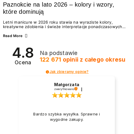
Paznokcie na lato 2026 – kolory i wzory,
które dominują
Letni manicure w 2026 roku stawia na wyraziste kolory,
kreatywne zdobienia i świeże interpretacje ponadczasowych
trendów. Wśród najmodniejszych propozycji nie brakuje
zarówno energetycznych odcieni inspirowanych wakacjami, jak
Read More
i delikatnych wzorów idealnych dla miłośniczek eleganckiej
prostoty. Jakie kolory i stylizacje paznokci będą królować latem
4.8
2026? Znajdź inspirację dla swojego manicure!
Na podstawie
122 671
opinii
z całego okresu
Ocena
Jak zbieramy opinie?
Małgorzata
zweryfikowano
Bardzo szybka wysyłka. Sprawne i
wygodne zakupy.