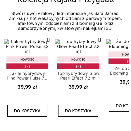
Stwórz swój viralowy, letni manicure jak Sara James!
Zmiksuj 7 hot wakacyjnych odcieni z perłowym topem,
efektownymi zdobieniami z Blooming Gel oraz
samoprzylepnymi, kwiatowymi naklejkami 3D.
NOW
NOWOŚĆ
NOWOŚĆ
3+
3+3
3+3
Żel do 
Blooming G
Lakier hybrydowy
Top hybrydowy Glow
Pink Power Pulse 7,2
Pearl Effect 7,2 ml
39,9
ml
39,99 zł
39,99 zł
DO KO
DO KOSZYKA
DO KOSZYKA