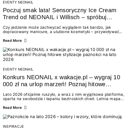
EVENTY NEONAIL
Poczuj smak lata! Sensoryczny Ice Cream
Trend od NEONAIL i Willisch – spróbuj
nowych lodów i odbierz prezent!
Czy jedzenie może zachwycać wyglądem tak bardzo, jak
dopracowany manicure, a ulubione kosmetyki – przywoływać
smak najpiękniejszych wakacyjnych wspomnień? Połączenie
świata beauty i oszałamiających deserów to coś więcej niż
Read More
chwilowa moda. To zaproszenie do celebracji chwili wszystkimi
zmysłami: przez soczysty kolor, aksamitną teksturę,
orzeźwiający zapach i słodki akcent na podniebieniu. Tego lata
NEONAIL łączy siły z marką Willisch, tworząc unikalny projekt
na styku jedzenia i piękna....
EVENTY NEONAIL
Konkurs NEONAIL x wakacje.pl – wygraj 10
000 zł na urlop marzeń! Poznaj hitowe
stylizacje paznokci na lato 2026
Lato 2026 oficjalnie ruszyło, a wraz z nim wyjątkowa platforma,
oparta na swobodzie i łapaniu beztroskich chwil. Letnia mapa
kolorów NEONAIL prowadzi nas przez najpiękniejsze
doświadczenia wakacji – od spontanicznych wyjazdów, przez
Read More
chwile relaksu, tropikalne inspiracje, aż po ekscytujące smaki.
Motywem przewodnim jest eksplorowanie i kolekcjonowanie
letnich momentów. Z tej okazji przygotowaliśmy coś absolutnie
wyjątkowego: wielki konkurs z wakacje.pl oraz dawkę
INSPIRACJE
najgorętszych trendów w...