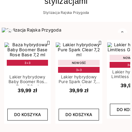
stylizacjami
Stylizacja Rajska Przygoda
Poprzedni
Nast
NOW
3+3
NOWOŚĆ
3+
3+3
Lakier h
Limitless 
Lakier hybrydowy
Lakier hybrydowy
m
Baby Boomer Rose
Pure Spark Clear 7,2
39,9
Base 7,2 ml
ml
39,99 zł
39,99 zł
DO KO
DO KOSZYKA
DO KOSZYKA