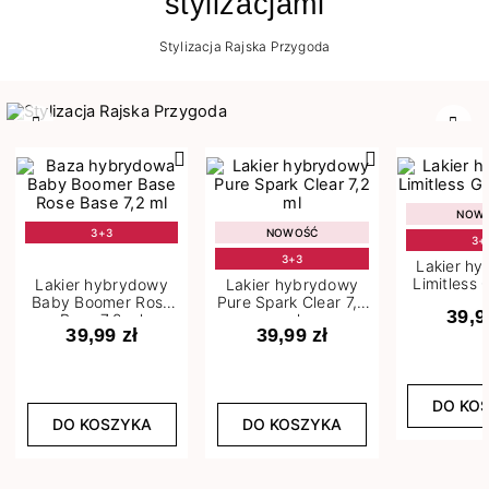
stylizacjami
Stylizacja Rajska Przygoda
Poprzedni
Nast
NOW
3+3
NOWOŚĆ
3+
3+3
Lakier h
Limitless 
Lakier hybrydowy
Lakier hybrydowy
m
Baby Boomer Rose
Pure Spark Clear 7,2
39,9
Base 7,2 ml
ml
39,99 zł
39,99 zł
DO KO
DO KOSZYKA
DO KOSZYKA