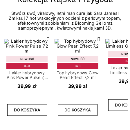
Stwórz swój viralowy, letni manicure jak Sara James!
Zmiksuj 7 hot wakacyjnych odcieni z perłowym topem,
efektownymi zdobieniami z Blooming Gel oraz
samoprzylepnymi, kwiatowymi naklejkami 3D.
NOW
NOWOŚĆ
NOWOŚĆ
3+
3+3
3+3
Lakier h
Limitless 
Lakier hybrydowy
Top hybrydowy Glow
m
Pink Power Pulse 7,2
Pearl Effect 7,2 ml
39,9
ml
39,99 zł
39,99 zł
DO KO
DO KOSZYKA
DO KOSZYKA