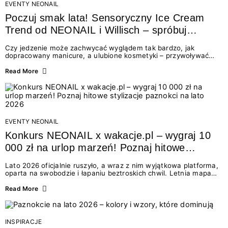
EVENTY NEONAIL
Poczuj smak lata! Sensoryczny Ice Cream
Trend od NEONAIL i Willisch – spróbuj
nowych lodów i odbierz prezent!
Czy jedzenie może zachwycać wyglądem tak bardzo, jak
dopracowany manicure, a ulubione kosmetyki – przywoływać
smak najpiękniejszych wakacyjnych wspomnień? Połączenie
świata beauty i oszałamiających deserów to coś więcej niż
Read More
chwilowa moda. To zaproszenie do celebracji chwili wszystkimi
zmysłami: przez soczysty kolor, aksamitną teksturę,
orzeźwiający zapach i słodki akcent na podniebieniu. Tego lata
NEONAIL łączy siły z marką Willisch, tworząc unikalny projekt
na styku jedzenia i piękna....
EVENTY NEONAIL
Konkurs NEONAIL x wakacje.pl – wygraj 10
000 zł na urlop marzeń! Poznaj hitowe
stylizacje paznokci na lato 2026
Lato 2026 oficjalnie ruszyło, a wraz z nim wyjątkowa platforma,
oparta na swobodzie i łapaniu beztroskich chwil. Letnia mapa
kolorów NEONAIL prowadzi nas przez najpiękniejsze
doświadczenia wakacji – od spontanicznych wyjazdów, przez
Read More
chwile relaksu, tropikalne inspiracje, aż po ekscytujące smaki.
Motywem przewodnim jest eksplorowanie i kolekcjonowanie
letnich momentów. Z tej okazji przygotowaliśmy coś absolutnie
wyjątkowego: wielki konkurs z wakacje.pl oraz dawkę
INSPIRACJE
najgorętszych trendów w...