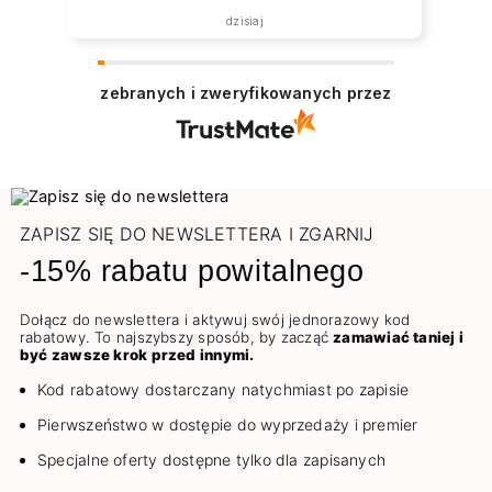
została zrealizowana ekspresowo.
dzisiaj
Polecam wszystkim zainteresowanym.
zebranych i zweryfikowanych przez
ZAPISZ SIĘ DO NEWSLETTERA I ZGARNIJ
-15% rabatu powitalnego
Dołącz do newslettera i aktywuj swój jednorazowy kod
rabatowy. To najszybszy sposób, by zacząć
zamawiać taniej i
być zawsze krok przed innymi.
Kod rabatowy dostarczany natychmiast po zapisie
Pierwszeństwo w dostępie do wyprzedaży i premier
Specjalne oferty dostępne tylko dla zapisanych