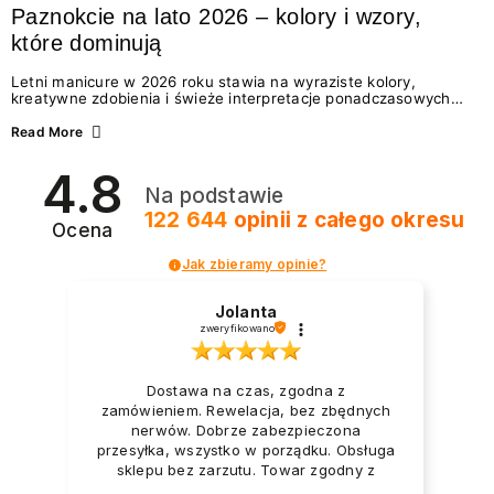
Paznokcie na lato 2026 – kolory i wzory,
które dominują
Letni manicure w 2026 roku stawia na wyraziste kolory,
kreatywne zdobienia i świeże interpretacje ponadczasowych
trendów. Wśród najmodniejszych propozycji nie brakuje
zarówno energetycznych odcieni inspirowanych wakacjami, jak
Read More
i delikatnych wzorów idealnych dla miłośniczek eleganckiej
prostoty. Jakie kolory i stylizacje paznokci będą królować latem
4.8
2026? Znajdź inspirację dla swojego manicure!
Na podstawie
122 644
opinii
z całego okresu
Ocena
Jak zbieramy opinie?
Jolanta
zweryfikowano
Dostawa na czas, zgodna z
zamówieniem. Rewelacja, bez zbędnych
nerwów. Dobrze zabezpieczona
przesyłka, wszystko w porządku. Obsługa
sklepu bez zarzutu. Towar zgodny z
opisem i zapotrzebowaniem. Przesyłka