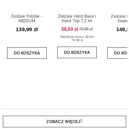
Zestaw frezów -
Zestaw Hard Base i
Zestaw s
MEDIUM
Hard Top 7,2 ml
Essen
139,99 zł
58,00 zł
149,9
79,98 zł
Najniższa cena z 30 dni
79.98 zł
DO KOSZYKA
DO KOSZYKA
DO KO
ZOBACZ WIĘCEJ