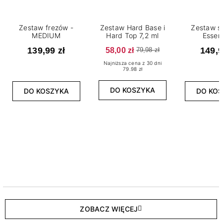
Zestaw frezów -
Zestaw Hard Base i
Zestaw s
MEDIUM
Hard Top 7,2 ml
Essen
139,99 zł
58,00 zł
149,9
79,98 zł
Najniższa cena z 30 dni
79.98 zł
DO KOSZYKA
DO KOSZYKA
DO KO
ZOBACZ WIĘCEJ