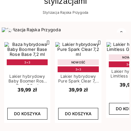
stylizacjami
Stylizacja Rajska Przygoda
Poprzedni
Nast
NOW
3+3
NOWOŚĆ
3+
3+3
Lakier h
Limitless 
Lakier hybrydowy
Lakier hybrydowy
m
Baby Boomer Rose
Pure Spark Clear 7,2
39,9
Base 7,2 ml
ml
39,99 zł
39,99 zł
DO KO
DO KOSZYKA
DO KOSZYKA