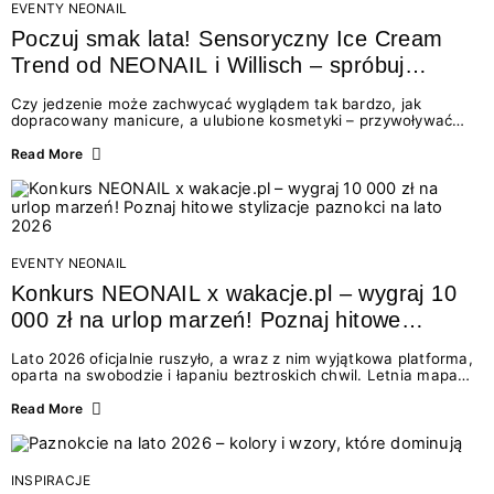
EVENTY NEONAIL
Poczuj smak lata! Sensoryczny Ice Cream
Trend od NEONAIL i Willisch – spróbuj
nowych lodów i odbierz prezent!
Czy jedzenie może zachwycać wyglądem tak bardzo, jak
dopracowany manicure, a ulubione kosmetyki – przywoływać
smak najpiękniejszych wakacyjnych wspomnień? Połączenie
świata beauty i oszałamiających deserów to coś więcej niż
Read More
chwilowa moda. To zaproszenie do celebracji chwili wszystkimi
zmysłami: przez soczysty kolor, aksamitną teksturę,
orzeźwiający zapach i słodki akcent na podniebieniu. Tego lata
NEONAIL łączy siły z marką Willisch, tworząc unikalny projekt
na styku jedzenia i piękna....
EVENTY NEONAIL
Konkurs NEONAIL x wakacje.pl – wygraj 10
000 zł na urlop marzeń! Poznaj hitowe
stylizacje paznokci na lato 2026
Lato 2026 oficjalnie ruszyło, a wraz z nim wyjątkowa platforma,
oparta na swobodzie i łapaniu beztroskich chwil. Letnia mapa
kolorów NEONAIL prowadzi nas przez najpiękniejsze
doświadczenia wakacji – od spontanicznych wyjazdów, przez
Read More
chwile relaksu, tropikalne inspiracje, aż po ekscytujące smaki.
Motywem przewodnim jest eksplorowanie i kolekcjonowanie
letnich momentów. Z tej okazji przygotowaliśmy coś absolutnie
wyjątkowego: wielki konkurs z wakacje.pl oraz dawkę
INSPIRACJE
najgorętszych trendów w...