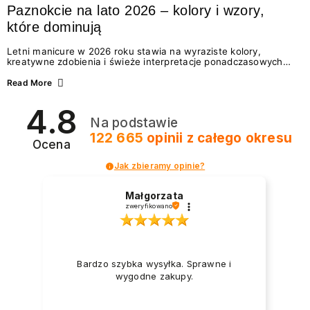
Paznokcie na lato 2026 – kolory i wzory,
które dominują
Letni manicure w 2026 roku stawia na wyraziste kolory,
kreatywne zdobienia i świeże interpretacje ponadczasowych
trendów. Wśród najmodniejszych propozycji nie brakuje
zarówno energetycznych odcieni inspirowanych wakacjami, jak
Read More
i delikatnych wzorów idealnych dla miłośniczek eleganckiej
prostoty. Jakie kolory i stylizacje paznokci będą królować latem
4.8
2026? Znajdź inspirację dla swojego manicure!
Na podstawie
122 665
opinii
z całego okresu
Ocena
Jak zbieramy opinie?
Małgorzata
zweryfikowano
Bardzo szybka wysyłka. Sprawne i
wygodne zakupy.