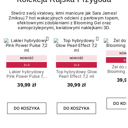
Stwórz swój viralowy, letni manicure jak Sara James!
Zmiksuj 7 hot wakacyjnych odcieni z perłowym topem,
efektownymi zdobieniami z Blooming Gel oraz
samoprzylepnymi, kwiatowymi naklejkami 3D.
NOW
NOWOŚĆ
NOWOŚĆ
3+
3+3
3+3
Żel do 
Blooming G
Lakier hybrydowy
Top hybrydowy Glow
Pink Power Pulse 7,2
Pearl Effect 7,2 ml
39,9
ml
39,99 zł
39,99 zł
DO KO
DO KOSZYKA
DO KOSZYKA