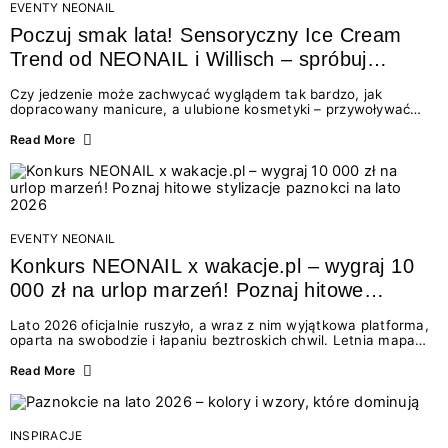
EVENTY NEONAIL
Poczuj smak lata! Sensoryczny Ice Cream
Trend od NEONAIL i Willisch – spróbuj
nowych lodów i odbierz prezent!
Czy jedzenie może zachwycać wyglądem tak bardzo, jak
dopracowany manicure, a ulubione kosmetyki – przywoływać
smak najpiękniejszych wakacyjnych wspomnień? Połączenie
świata beauty i oszałamiających deserów to coś więcej niż
Read More
chwilowa moda. To zaproszenie do celebracji chwili wszystkimi
zmysłami: przez soczysty kolor, aksamitną teksturę,
orzeźwiający zapach i słodki akcent na podniebieniu. Tego lata
NEONAIL łączy siły z marką Willisch, tworząc unikalny projekt
na styku jedzenia i piękna....
EVENTY NEONAIL
Konkurs NEONAIL x wakacje.pl – wygraj 10
000 zł na urlop marzeń! Poznaj hitowe
stylizacje paznokci na lato 2026
Lato 2026 oficjalnie ruszyło, a wraz z nim wyjątkowa platforma,
oparta na swobodzie i łapaniu beztroskich chwil. Letnia mapa
kolorów NEONAIL prowadzi nas przez najpiękniejsze
doświadczenia wakacji – od spontanicznych wyjazdów, przez
Read More
chwile relaksu, tropikalne inspiracje, aż po ekscytujące smaki.
Motywem przewodnim jest eksplorowanie i kolekcjonowanie
letnich momentów. Z tej okazji przygotowaliśmy coś absolutnie
wyjątkowego: wielki konkurs z wakacje.pl oraz dawkę
INSPIRACJE
najgorętszych trendów w...