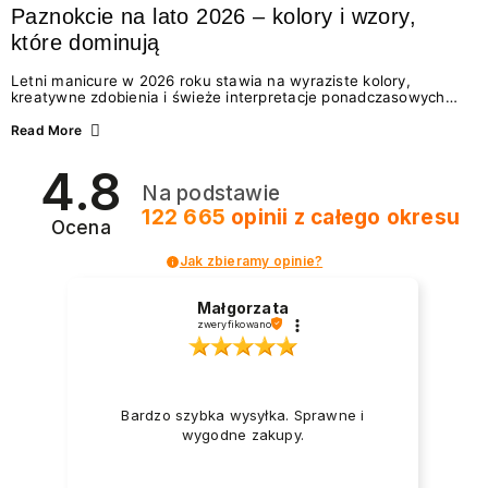
Paznokcie na lato 2026 – kolory i wzory,
które dominują
Letni manicure w 2026 roku stawia na wyraziste kolory,
kreatywne zdobienia i świeże interpretacje ponadczasowych
trendów. Wśród najmodniejszych propozycji nie brakuje
zarówno energetycznych odcieni inspirowanych wakacjami, jak
Read More
i delikatnych wzorów idealnych dla miłośniczek eleganckiej
prostoty. Jakie kolory i stylizacje paznokci będą królować latem
4.8
2026? Znajdź inspirację dla swojego manicure!
Na podstawie
122 665
opinii
z całego okresu
Ocena
Jak zbieramy opinie?
Małgorzata
zweryfikowano
Bardzo szybka wysyłka. Sprawne i
wygodne zakupy.