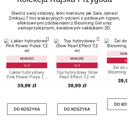
Stwórz swój viralowy, letni manicure jak Sara James!
Zmiksuj 7 hot wakacyjnych odcieni z perłowym topem,
efektownymi zdobieniami z Blooming Gel oraz
samoprzylepnymi, kwiatowymi naklejkami 3D.
NOW
NOWOŚĆ
NOWOŚĆ
3+
3+3
3+3
Żel do 
Blooming G
Lakier hybrydowy
Top hybrydowy Glow
Pink Power Pulse 7,2
Pearl Effect 7,2 ml
39,9
ml
39,99 zł
39,99 zł
DO KO
DO KOSZYKA
DO KOSZYKA