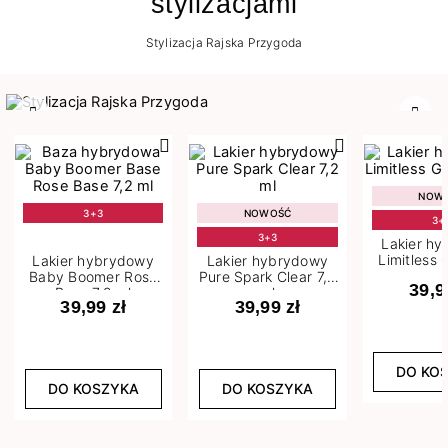
stylizacjami
Stylizacja Rajska Przygoda
Poprzedni
Nast
NOW
3+3
NOWOŚĆ
3+
3+3
Lakier h
Limitless 
Lakier hybrydowy
Lakier hybrydowy
m
Baby Boomer Rose
Pure Spark Clear 7,2
39,9
Base 7,2 ml
ml
39,99 zł
39,99 zł
DO KO
DO KOSZYKA
DO KOSZYKA