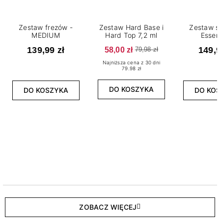
Zestaw frezów -
Zestaw Hard Base i
Zestaw s
MEDIUM
Hard Top 7,2 ml
Essen
139,99 zł
58,00 zł
149,9
79,98 zł
Najniższa cena z 30 dni
79.98 zł
DO KOSZYKA
DO KOSZYKA
DO KO
ZOBACZ WIĘCEJ