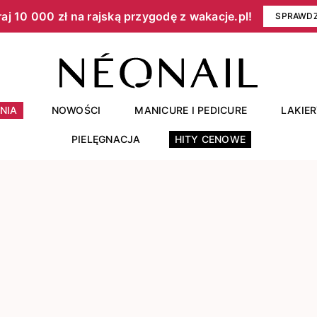
aj 10 000 zł na rajską przygodę z wakacje.pl!​
SPRAWD
NIA
NOWOŚCI
MANICURE I PEDICURE
LAKIE
PIELĘGNACJA
HITY CENOWE