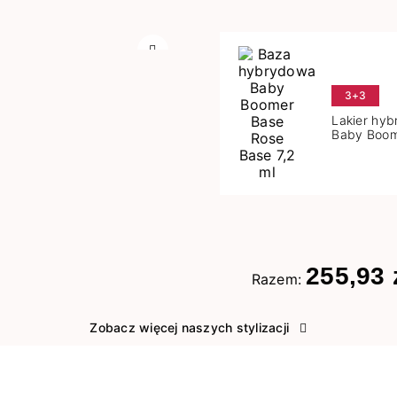
Następny
3+3
Lakier hy
Baby Boom
Base 7,2 m
255,93 
Razem:
Zobacz więcej naszych stylizacji