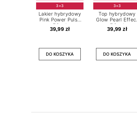
3+3
3+3
Lakier hybrydowy
Top hybrydowy
Pink Power Pulse
Glow Pearl Effec
7,2 ml
7,2 ml
39,99 zł
39,99 zł
DO KOSZYKA
DO KOSZYKA