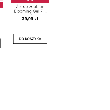
Żel do zdobień
Blooming Gel 7,2
t
ml
39,99 zł
NOWOŚĆ
3+3
DO KOSZYKA
Lakier hybrydowy
La
Limitless Green 7,2
Bol
ml
39,99 zł
DO KOSZYKA