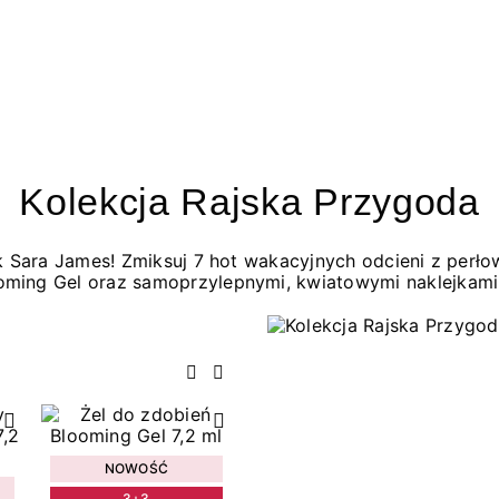
Kolekcja Rajska Przygoda
jak Sara James! Zmiksuj 7 hot wakacyjnych odcieni z per
oming Gel oraz samoprzylepnymi, kwiatowymi naklejkami
Poprzedni
Następny
NOWOŚĆ
3+3