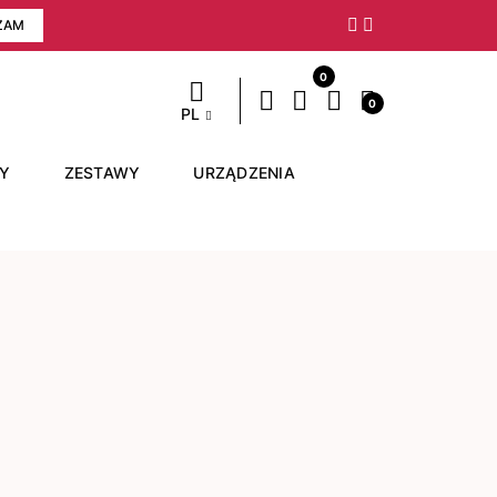
ZAM
Następny
0
0
PL
RY
ZESTAWY
URZĄDZENIA