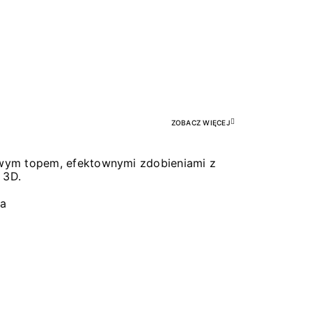
Pr
ZOBACZ WIĘCEJ
łowym topem, efektownymi zdobieniami z
 3D.