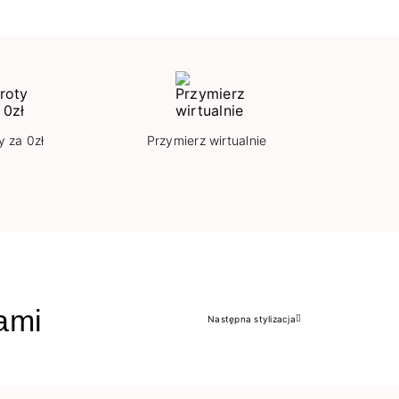
y za 0zł
Przymierz wirtualnie
jami
Następna stylizacja
Następny