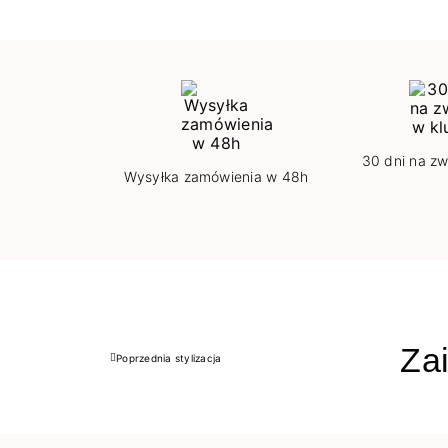
30 dni na zw
Wysyłka zamówienia w 48h
Zai
Poprzednia stylizacja
Poprzedni