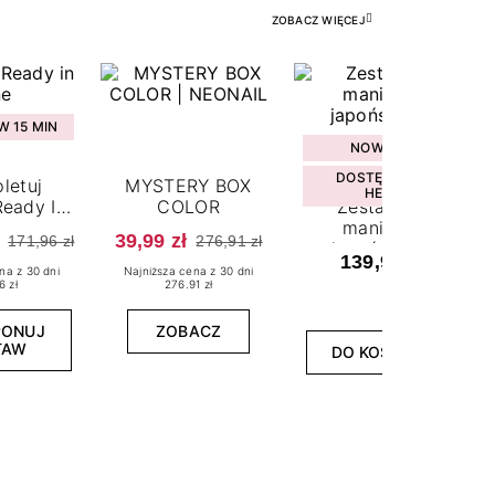
ZOBACZ WIĘCEJ
 15 MIN
NOWOŚĆ
DOSTĘPNY W
letuj
MYSTERY BOX
HEBE
eady In
COLOR
Zestaw do
ne
manicure
39,99 zł
171,96 zł
276,91 zł
japońskiego
139,99 zł
na z 30 dni
Najniższa cena z 30 dni
6 zł
276.91 zł
PONUJ
ZOBACZ
TAW
DO KOSZYKA