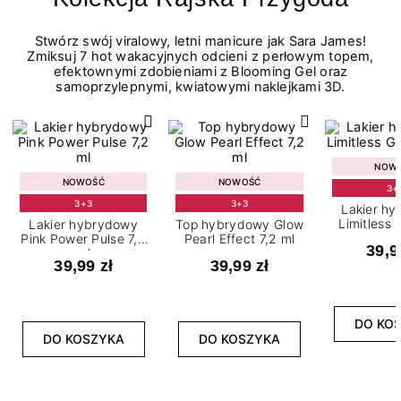
Stwórz swój viralowy, letni manicure jak Sara James!
Zmiksuj 7 hot wakacyjnych odcieni z perłowym topem,
efektownymi zdobieniami z Blooming Gel oraz
samoprzylepnymi, kwiatowymi naklejkami 3D.
NOW
NOWOŚĆ
NOWOŚĆ
3+
3+3
3+3
Lakier h
Limitless 
Lakier hybrydowy
Top hybrydowy Glow
m
Pink Power Pulse 7,2
Pearl Effect 7,2 ml
39,9
ml
39,99 zł
39,99 zł
DO KO
DO KOSZYKA
DO KOSZYKA