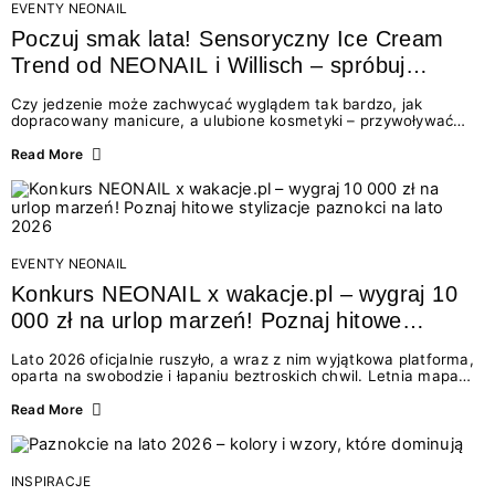
EVENTY NEONAIL
Poczuj smak lata! Sensoryczny Ice Cream
Trend od NEONAIL i Willisch – spróbuj
nowych lodów i odbierz prezent!
Czy jedzenie może zachwycać wyglądem tak bardzo, jak
dopracowany manicure, a ulubione kosmetyki – przywoływać
smak najpiękniejszych wakacyjnych wspomnień? Połączenie
świata beauty i oszałamiających deserów to coś więcej niż
Read More
chwilowa moda. To zaproszenie do celebracji chwili wszystkimi
zmysłami: przez soczysty kolor, aksamitną teksturę,
orzeźwiający zapach i słodki akcent na podniebieniu. Tego lata
NEONAIL łączy siły z marką Willisch, tworząc unikalny projekt
na styku jedzenia i piękna....
EVENTY NEONAIL
Konkurs NEONAIL x wakacje.pl – wygraj 10
000 zł na urlop marzeń! Poznaj hitowe
stylizacje paznokci na lato 2026
Lato 2026 oficjalnie ruszyło, a wraz z nim wyjątkowa platforma,
oparta na swobodzie i łapaniu beztroskich chwil. Letnia mapa
kolorów NEONAIL prowadzi nas przez najpiękniejsze
doświadczenia wakacji – od spontanicznych wyjazdów, przez
Read More
chwile relaksu, tropikalne inspiracje, aż po ekscytujące smaki.
Motywem przewodnim jest eksplorowanie i kolekcjonowanie
letnich momentów. Z tej okazji przygotowaliśmy coś absolutnie
wyjątkowego: wielki konkurs z wakacje.pl oraz dawkę
INSPIRACJE
najgorętszych trendów w...