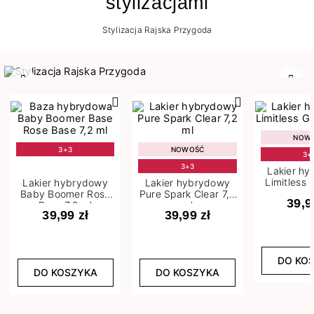
stylizacjami
Stylizacja Rajska Przygoda
Poprzedni
Nast
NOW
3+3
NOWOŚĆ
3+
3+3
Lakier h
Limitless 
Lakier hybrydowy
Lakier hybrydowy
m
Baby Boomer Rose
Pure Spark Clear 7,2
39,9
Base 7,2 ml
ml
39,99 zł
39,99 zł
DO KO
DO KOSZYKA
DO KOSZYKA