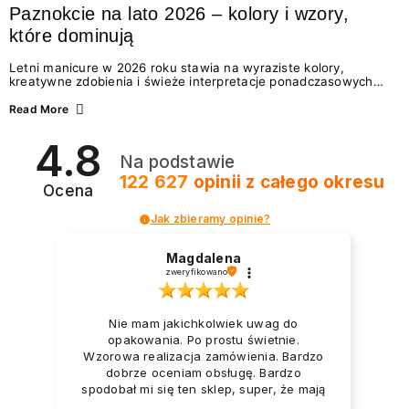
Paznokcie na lato 2026 – kolory i wzory,
które dominują
Letni manicure w 2026 roku stawia na wyraziste kolory,
kreatywne zdobienia i świeże interpretacje ponadczasowych
trendów. Wśród najmodniejszych propozycji nie brakuje
zarówno energetycznych odcieni inspirowanych wakacjami, jak
Read More
i delikatnych wzorów idealnych dla miłośniczek eleganckiej
prostoty. Jakie kolory i stylizacje paznokci będą królować latem
4.8
2026? Znajdź inspirację dla swojego manicure!
Na podstawie
122 627
opinii
z całego okresu
Ocena
Jak zbieramy opinie?
Magdalena
zweryfikowano
Nie mam jakichkolwiek uwag do
opakowania. Po prostu świetnie.
Wzorowa realizacja zamówienia. Bardzo
dobrze oceniam obsługę. Bardzo
spodobał mi się ten sklep, super, że mają
dużo nowości.