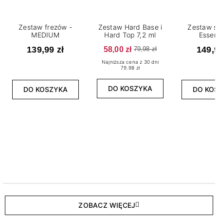
Zestaw frezów -
Zestaw Hard Base i
Zestaw s
MEDIUM
Hard Top 7,2 ml
Essen
139,99 zł
58,00 zł
149,9
79,98 zł
Najniższa cena z 30 dni
79.98 zł
DO KOSZYKA
DO KOSZYKA
DO KO
ZOBACZ WIĘCEJ