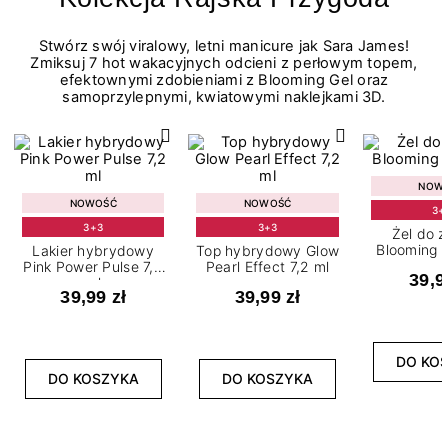
Stwórz swój viralowy, letni manicure jak Sara James!
Zmiksuj 7 hot wakacyjnych odcieni z perłowym topem,
efektownymi zdobieniami z Blooming Gel oraz
samoprzylepnymi, kwiatowymi naklejkami 3D.
NOW
NOWOŚĆ
NOWOŚĆ
3+
3+3
3+3
Żel do 
Blooming G
Lakier hybrydowy
Top hybrydowy Glow
Pink Power Pulse 7,2
Pearl Effect 7,2 ml
39,9
ml
39,99 zł
39,99 zł
DO KO
DO KOSZYKA
DO KOSZYKA