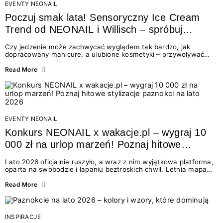
EVENTY NEONAIL
Poczuj smak lata! Sensoryczny Ice Cream
Trend od NEONAIL i Willisch – spróbuj
nowych lodów i odbierz prezent!
Czy jedzenie może zachwycać wyglądem tak bardzo, jak
dopracowany manicure, a ulubione kosmetyki – przywoływać
smak najpiękniejszych wakacyjnych wspomnień? Połączenie
świata beauty i oszałamiających deserów to coś więcej niż
Read More
chwilowa moda. To zaproszenie do celebracji chwili wszystkimi
zmysłami: przez soczysty kolor, aksamitną teksturę,
orzeźwiający zapach i słodki akcent na podniebieniu. Tego lata
NEONAIL łączy siły z marką Willisch, tworząc unikalny projekt
na styku jedzenia i piękna....
EVENTY NEONAIL
Konkurs NEONAIL x wakacje.pl – wygraj 10
000 zł na urlop marzeń! Poznaj hitowe
stylizacje paznokci na lato 2026
Lato 2026 oficjalnie ruszyło, a wraz z nim wyjątkowa platforma,
oparta na swobodzie i łapaniu beztroskich chwil. Letnia mapa
kolorów NEONAIL prowadzi nas przez najpiękniejsze
doświadczenia wakacji – od spontanicznych wyjazdów, przez
Read More
chwile relaksu, tropikalne inspiracje, aż po ekscytujące smaki.
Motywem przewodnim jest eksplorowanie i kolekcjonowanie
letnich momentów. Z tej okazji przygotowaliśmy coś absolutnie
wyjątkowego: wielki konkurs z wakacje.pl oraz dawkę
INSPIRACJE
najgorętszych trendów w...