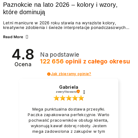
Paznokcie na lato 2026 – kolory i wzory,
które dominują
Letni manicure w 2026 roku stawia na wyraziste kolory,
kreatywne zdobienia i świeże interpretacje ponadczasowych
trendów. Wśród najmodniejszych propozycji nie brakuje
zarówno energetycznych odcieni inspirowanych wakacjami, jak
Read More
i delikatnych wzorów idealnych dla miłośniczek eleganckiej
prostoty. Jakie kolory i stylizacje paznokci będą królować latem
4.8
2026? Znajdź inspirację dla swojego manicure!
Na podstawie
122 656
opinii
z całego okresu
Ocena
Jak zbieramy opinie?
Gabriela
zweryfikowano
Mega punktualna dostawa przesyłki.
Paczka zapakowana perfekcyjnie. Warto
pochwalić pracowników obsługi klienta,
wykonują kawał dobrej roboty. Jestem
mega zadowolona z zakupów w tym
sklepie.