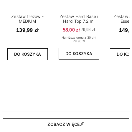
Zestaw frezów -
Zestaw Hard Base i
Zestaw s
MEDIUM
Hard Top 7,2 ml
Essen
139,99 zł
58,00 zł
149,9
79,98 zł
Najniższa cena z 30 dni
79.98 zł
DO KOSZYKA
DO KOSZYKA
DO KO
ZOBACZ WIĘCEJ