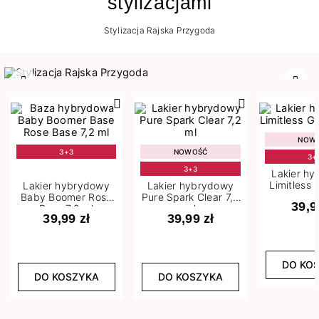
stylizacjami
Stylizacja Rajska Przygoda
Poprzedni
Nast
NOW
3+3
NOWOŚĆ
3+
3+3
Lakier h
Limitless 
Lakier hybrydowy
Lakier hybrydowy
m
Baby Boomer Rose
Pure Spark Clear 7,2
39,9
Base 7,2 ml
ml
39,99 zł
39,99 zł
DO KO
DO KOSZYKA
DO KOSZYKA