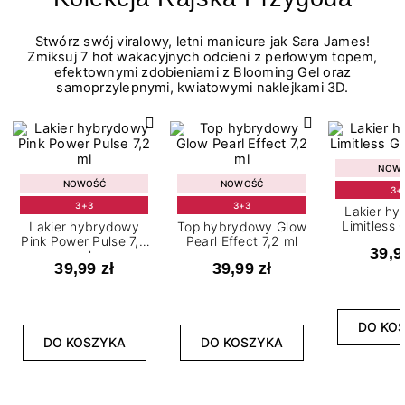
Stwórz swój viralowy, letni manicure jak Sara James!
Zmiksuj 7 hot wakacyjnych odcieni z perłowym topem,
efektownymi zdobieniami z Blooming Gel oraz
samoprzylepnymi, kwiatowymi naklejkami 3D.
NOW
NOWOŚĆ
NOWOŚĆ
3+
3+3
3+3
Lakier h
Limitless 
Lakier hybrydowy
Top hybrydowy Glow
m
Pink Power Pulse 7,2
Pearl Effect 7,2 ml
39,9
ml
39,99 zł
39,99 zł
DO KO
DO KOSZYKA
DO KOSZYKA