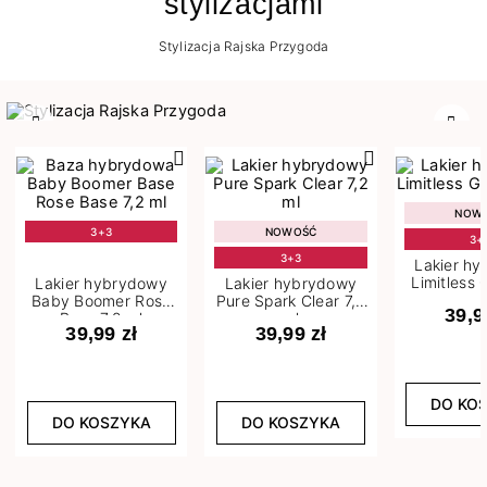
stylizacjami
Stylizacja Rajska Przygoda
Poprzedni
Nast
NOW
3+3
NOWOŚĆ
3+
3+3
Lakier h
Limitless 
Lakier hybrydowy
Lakier hybrydowy
m
Baby Boomer Rose
Pure Spark Clear 7,2
39,9
Base 7,2 ml
ml
39,99 zł
39,99 zł
DO KO
DO KOSZYKA
DO KOSZYKA