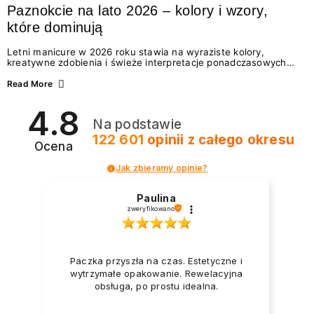
Paznokcie na lato 2026 – kolory i wzory,
które dominują
Letni manicure w 2026 roku stawia na wyraziste kolory,
kreatywne zdobienia i świeże interpretacje ponadczasowych
trendów. Wśród najmodniejszych propozycji nie brakuje
zarówno energetycznych odcieni inspirowanych wakacjami, jak
Read More
i delikatnych wzorów idealnych dla miłośniczek eleganckiej
prostoty. Jakie kolory i stylizacje paznokci będą królować latem
4.8
2026? Znajdź inspirację dla swojego manicure!
Na podstawie
122 601
opinii
z całego okresu
Ocena
Jak zbieramy opinie?
Paulina
zweryfikowano
Paczka przyszła na czas. Estetyczne i
wytrzymałe opakowanie. Rewelacyjna
obsługa, po prostu idealna.