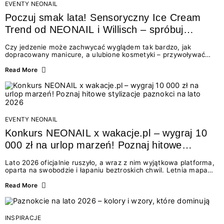
EVENTY NEONAIL
Poczuj smak lata! Sensoryczny Ice Cream
Trend od NEONAIL i Willisch – spróbuj
nowych lodów i odbierz prezent!
Czy jedzenie może zachwycać wyglądem tak bardzo, jak
dopracowany manicure, a ulubione kosmetyki – przywoływać
smak najpiękniejszych wakacyjnych wspomnień? Połączenie
świata beauty i oszałamiających deserów to coś więcej niż
Read More
chwilowa moda. To zaproszenie do celebracji chwili wszystkimi
zmysłami: przez soczysty kolor, aksamitną teksturę,
orzeźwiający zapach i słodki akcent na podniebieniu. Tego lata
NEONAIL łączy siły z marką Willisch, tworząc unikalny projekt
na styku jedzenia i piękna....
EVENTY NEONAIL
Konkurs NEONAIL x wakacje.pl – wygraj 10
000 zł na urlop marzeń! Poznaj hitowe
stylizacje paznokci na lato 2026
Lato 2026 oficjalnie ruszyło, a wraz z nim wyjątkowa platforma,
oparta na swobodzie i łapaniu beztroskich chwil. Letnia mapa
kolorów NEONAIL prowadzi nas przez najpiękniejsze
doświadczenia wakacji – od spontanicznych wyjazdów, przez
Read More
chwile relaksu, tropikalne inspiracje, aż po ekscytujące smaki.
Motywem przewodnim jest eksplorowanie i kolekcjonowanie
letnich momentów. Z tej okazji przygotowaliśmy coś absolutnie
wyjątkowego: wielki konkurs z wakacje.pl oraz dawkę
INSPIRACJE
najgorętszych trendów w...