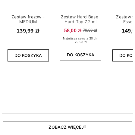
Zestaw frezów -
Zestaw Hard Base i
Zestaw s
MEDIUM
Hard Top 7,2 ml
Essen
139,99 zł
58,00 zł
149,9
79,98 zł
Najniższa cena z 30 dni
79.98 zł
DO KOSZYKA
DO KOSZYKA
DO KO
ZOBACZ WIĘCEJ