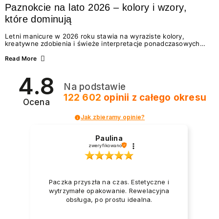
Paznokcie na lato 2026 – kolory i wzory,
które dominują
Letni manicure w 2026 roku stawia na wyraziste kolory,
kreatywne zdobienia i świeże interpretacje ponadczasowych
trendów. Wśród najmodniejszych propozycji nie brakuje
zarówno energetycznych odcieni inspirowanych wakacjami, jak
Read More
i delikatnych wzorów idealnych dla miłośniczek eleganckiej
prostoty. Jakie kolory i stylizacje paznokci będą królować latem
4.8
2026? Znajdź inspirację dla swojego manicure!
Na podstawie
122 602
opinii
z całego okresu
Ocena
Jak zbieramy opinie?
Paulina
zweryfikowano
Paczka przyszła na czas. Estetyczne i
wytrzymałe opakowanie. Rewelacyjna
obsługa, po prostu idealna.