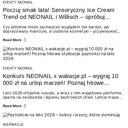
EVENTY NEONAIL
Poczuj smak lata! Sensoryczny Ice Cream
Trend od NEONAIL i Willisch – spróbuj
nowych lodów i odbierz prezent!
Czy jedzenie może zachwycać wyglądem tak bardzo, jak
dopracowany manicure, a ulubione kosmetyki – przywoływać
smak najpiękniejszych wakacyjnych wspomnień? Połączenie
świata beauty i oszałamiających deserów to coś więcej niż
Read More
chwilowa moda. To zaproszenie do celebracji chwili wszystkimi
zmysłami: przez soczysty kolor, aksamitną teksturę,
orzeźwiający zapach i słodki akcent na podniebieniu. Tego lata
NEONAIL łączy siły z marką Willisch, tworząc unikalny projekt
na styku jedzenia i piękna....
EVENTY NEONAIL
Konkurs NEONAIL x wakacje.pl – wygraj 10
000 zł na urlop marzeń! Poznaj hitowe
stylizacje paznokci na lato 2026
Lato 2026 oficjalnie ruszyło, a wraz z nim wyjątkowa platforma,
oparta na swobodzie i łapaniu beztroskich chwil. Letnia mapa
kolorów NEONAIL prowadzi nas przez najpiękniejsze
doświadczenia wakacji – od spontanicznych wyjazdów, przez
Read More
chwile relaksu, tropikalne inspiracje, aż po ekscytujące smaki.
Motywem przewodnim jest eksplorowanie i kolekcjonowanie
letnich momentów. Z tej okazji przygotowaliśmy coś absolutnie
wyjątkowego: wielki konkurs z wakacje.pl oraz dawkę
INSPIRACJE
najgorętszych trendów w...