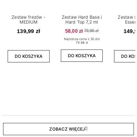
Zestaw frezów -
Zestaw Hard Base i
Zestaw s
MEDIUM
Hard Top 7,2 ml
Essen
139,99 zł
58,00 zł
149,9
79,98 zł
Najniższa cena z 30 dni
79.98 zł
DO KOSZYKA
DO KOSZYKA
DO KO
ZOBACZ WIĘCEJ