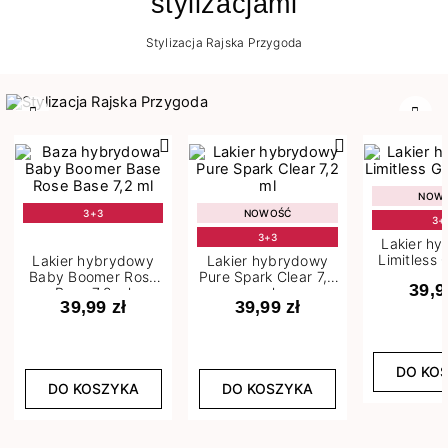
stylizacjami
Stylizacja Rajska Przygoda
Poprzedni
Nast
NOW
3+3
NOWOŚĆ
3+
3+3
Lakier h
Limitless 
Lakier hybrydowy
Lakier hybrydowy
m
Baby Boomer Rose
Pure Spark Clear 7,2
39,9
Base 7,2 ml
ml
39,99 zł
39,99 zł
DO KO
DO KOSZYKA
DO KOSZYKA