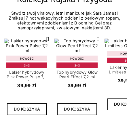
Stwórz swój viralowy, letni manicure jak Sara James!
Zmiksuj 7 hot wakacyjnych odcieni z perłowym topem,
efektownymi zdobieniami z Blooming Gel oraz
samoprzylepnymi, kwiatowymi naklejkami 3D.
NOW
NOWOŚĆ
NOWOŚĆ
3+
3+3
3+3
Lakier h
Limitless 
Lakier hybrydowy
Top hybrydowy Glow
m
Pink Power Pulse 7,2
Pearl Effect 7,2 ml
39,9
ml
39,99 zł
39,99 zł
DO KO
DO KOSZYKA
DO KOSZYKA