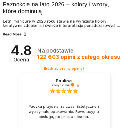
Paznokcie na lato 2026 – kolory i wzory,
które dominują
Letni manicure w 2026 roku stawia na wyraziste kolory,
kreatywne zdobienia i świeże interpretacje ponadczasowych
trendów. Wśród najmodniejszych propozycji nie brakuje
zarówno energetycznych odcieni inspirowanych wakacjami, jak
Read More
i delikatnych wzorów idealnych dla miłośniczek eleganckiej
prostoty. Jakie kolory i stylizacje paznokci będą królować latem
4.8
2026? Znajdź inspirację dla swojego manicure!
Na podstawie
122 603
opinii
z całego okresu
Ocena
Jak zbieramy opinie?
Paulina
zweryfikowano
Paczka przyszła na czas. Estetyczne i
wytrzymałe opakowanie. Rewelacyjna
obsługa, po prostu idealna.