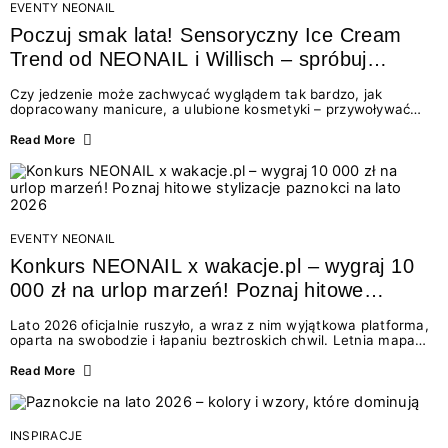
EVENTY NEONAIL
Poczuj smak lata! Sensoryczny Ice Cream
Trend od NEONAIL i Willisch – spróbuj
nowych lodów i odbierz prezent!
Czy jedzenie może zachwycać wyglądem tak bardzo, jak
dopracowany manicure, a ulubione kosmetyki – przywoływać
smak najpiękniejszych wakacyjnych wspomnień? Połączenie
świata beauty i oszałamiających deserów to coś więcej niż
Read More
chwilowa moda. To zaproszenie do celebracji chwili wszystkimi
zmysłami: przez soczysty kolor, aksamitną teksturę,
orzeźwiający zapach i słodki akcent na podniebieniu. Tego lata
NEONAIL łączy siły z marką Willisch, tworząc unikalny projekt
na styku jedzenia i piękna....
EVENTY NEONAIL
Konkurs NEONAIL x wakacje.pl – wygraj 10
000 zł na urlop marzeń! Poznaj hitowe
stylizacje paznokci na lato 2026
Lato 2026 oficjalnie ruszyło, a wraz z nim wyjątkowa platforma,
oparta na swobodzie i łapaniu beztroskich chwil. Letnia mapa
kolorów NEONAIL prowadzi nas przez najpiękniejsze
doświadczenia wakacji – od spontanicznych wyjazdów, przez
Read More
chwile relaksu, tropikalne inspiracje, aż po ekscytujące smaki.
Motywem przewodnim jest eksplorowanie i kolekcjonowanie
letnich momentów. Z tej okazji przygotowaliśmy coś absolutnie
wyjątkowego: wielki konkurs z wakacje.pl oraz dawkę
INSPIRACJE
najgorętszych trendów w...