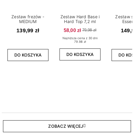
Zestaw frezów -
Zestaw Hard Base i
Zestaw s
MEDIUM
Hard Top 7,2 ml
Essen
139,99 zł
58,00 zł
149,9
79,98 zł
Najniższa cena z 30 dni
79.98 zł
DO KOSZYKA
DO KOSZYKA
DO KO
ZOBACZ WIĘCEJ