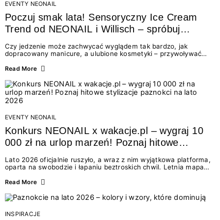
EVENTY NEONAIL
Poczuj smak lata! Sensoryczny Ice Cream
Trend od NEONAIL i Willisch – spróbuj
nowych lodów i odbierz prezent!
Czy jedzenie może zachwycać wyglądem tak bardzo, jak
dopracowany manicure, a ulubione kosmetyki – przywoływać
smak najpiękniejszych wakacyjnych wspomnień? Połączenie
świata beauty i oszałamiających deserów to coś więcej niż
Read More
chwilowa moda. To zaproszenie do celebracji chwili wszystkimi
zmysłami: przez soczysty kolor, aksamitną teksturę,
orzeźwiający zapach i słodki akcent na podniebieniu. Tego lata
NEONAIL łączy siły z marką Willisch, tworząc unikalny projekt
na styku jedzenia i piękna....
EVENTY NEONAIL
Konkurs NEONAIL x wakacje.pl – wygraj 10
000 zł na urlop marzeń! Poznaj hitowe
stylizacje paznokci na lato 2026
Lato 2026 oficjalnie ruszyło, a wraz z nim wyjątkowa platforma,
oparta na swobodzie i łapaniu beztroskich chwil. Letnia mapa
kolorów NEONAIL prowadzi nas przez najpiękniejsze
doświadczenia wakacji – od spontanicznych wyjazdów, przez
Read More
chwile relaksu, tropikalne inspiracje, aż po ekscytujące smaki.
Motywem przewodnim jest eksplorowanie i kolekcjonowanie
letnich momentów. Z tej okazji przygotowaliśmy coś absolutnie
wyjątkowego: wielki konkurs z wakacje.pl oraz dawkę
INSPIRACJE
najgorętszych trendów w...