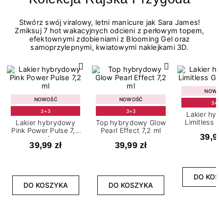
Stwórz swój viralowy, letni manicure jak Sara James!
Zmiksuj 7 hot wakacyjnych odcieni z perłowym topem,
efektownymi zdobieniami z Blooming Gel oraz
samoprzylepnymi, kwiatowymi naklejkami 3D.
NOW
NOWOŚĆ
NOWOŚĆ
3+
3+3
3+3
Lakier h
Limitless 
Lakier hybrydowy
Top hybrydowy Glow
m
Pink Power Pulse 7,2
Pearl Effect 7,2 ml
39,9
ml
39,99 zł
39,99 zł
DO KO
DO KOSZYKA
DO KOSZYKA