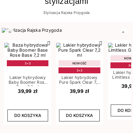
stylizacjami
Stylizacja Rajska Przygoda
Poprzedni
Nast
NOW
3+3
NOWOŚĆ
3+
3+3
Lakier h
Limitless 
Lakier hybrydowy
Lakier hybrydowy
m
Baby Boomer Rose
Pure Spark Clear 7,2
39,9
Base 7,2 ml
ml
39,99 zł
39,99 zł
DO KO
DO KOSZYKA
DO KOSZYKA