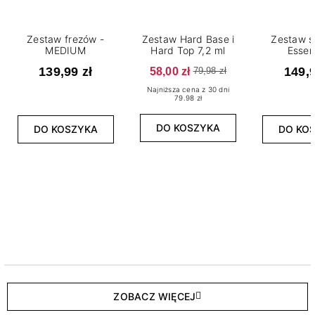
Zestaw frezów -
Zestaw Hard Base i
Zestaw s
MEDIUM
Hard Top 7,2 ml
Essen
139,99 zł
58,00 zł
149,9
79,98 zł
Najniższa cena z 30 dni
79.98 zł
DO KOSZYKA
DO KOSZYKA
DO KO
ZOBACZ WIĘCEJ