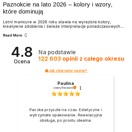
Paznokcie na lato 2026 – kolory i wzory,
które dominują
Letni manicure w 2026 roku stawia na wyraziste kolory,
kreatywne zdobienia i świeże interpretacje ponadczasowych
trendów. Wśród najmodniejszych propozycji nie brakuje
zarówno energetycznych odcieni inspirowanych wakacjami, jak
Read More
i delikatnych wzorów idealnych dla miłośniczek eleganckiej
prostoty. Jakie kolory i stylizacje paznokci będą królować latem
4.8
2026? Znajdź inspirację dla swojego manicure!
Na podstawie
122 603
opinii
z całego okresu
Ocena
Jak zbieramy opinie?
Paulina
zweryfikowano
Paczka przyszła na czas. Estetyczne i
wytrzymałe opakowanie. Rewelacyjna
obsługa, po prostu idealna.