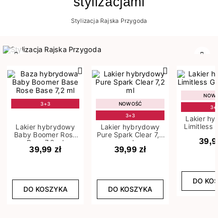
stylizacjami
Stylizacja Rajska Przygoda
Poprzedni
Nast
NOW
3+3
NOWOŚĆ
3+
3+3
Lakier h
Limitless 
Lakier hybrydowy
Lakier hybrydowy
m
Baby Boomer Rose
Pure Spark Clear 7,2
39,9
Base 7,2 ml
ml
39,99 zł
39,99 zł
DO KO
DO KOSZYKA
DO KOSZYKA