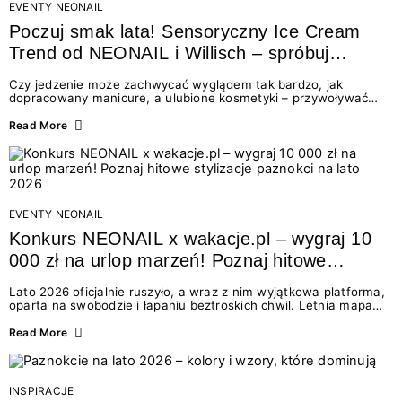
EVENTY NEONAIL
Poczuj smak lata! Sensoryczny Ice Cream
Trend od NEONAIL i Willisch – spróbuj
nowych lodów i odbierz prezent!
Czy jedzenie może zachwycać wyglądem tak bardzo, jak
dopracowany manicure, a ulubione kosmetyki – przywoływać
smak najpiękniejszych wakacyjnych wspomnień? Połączenie
świata beauty i oszałamiających deserów to coś więcej niż
Read More
chwilowa moda. To zaproszenie do celebracji chwili wszystkimi
zmysłami: przez soczysty kolor, aksamitną teksturę,
orzeźwiający zapach i słodki akcent na podniebieniu. Tego lata
NEONAIL łączy siły z marką Willisch, tworząc unikalny projekt
na styku jedzenia i piękna....
EVENTY NEONAIL
Konkurs NEONAIL x wakacje.pl – wygraj 10
000 zł na urlop marzeń! Poznaj hitowe
stylizacje paznokci na lato 2026
Lato 2026 oficjalnie ruszyło, a wraz z nim wyjątkowa platforma,
oparta na swobodzie i łapaniu beztroskich chwil. Letnia mapa
kolorów NEONAIL prowadzi nas przez najpiękniejsze
doświadczenia wakacji – od spontanicznych wyjazdów, przez
Read More
chwile relaksu, tropikalne inspiracje, aż po ekscytujące smaki.
Motywem przewodnim jest eksplorowanie i kolekcjonowanie
letnich momentów. Z tej okazji przygotowaliśmy coś absolutnie
wyjątkowego: wielki konkurs z wakacje.pl oraz dawkę
INSPIRACJE
najgorętszych trendów w...