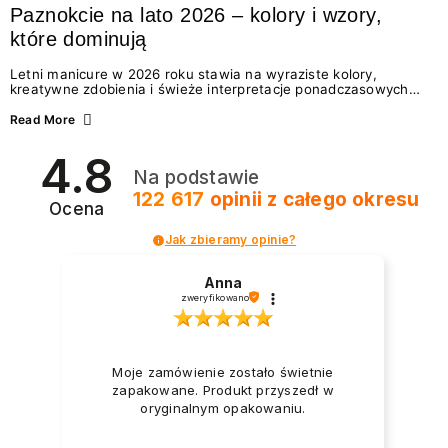
Paznokcie na lato 2026 – kolory i wzory,
które dominują
Letni manicure w 2026 roku stawia na wyraziste kolory,
kreatywne zdobienia i świeże interpretacje ponadczasowych
trendów. Wśród najmodniejszych propozycji nie brakuje
zarówno energetycznych odcieni inspirowanych wakacjami, jak
Read More
i delikatnych wzorów idealnych dla miłośniczek eleganckiej
prostoty. Jakie kolory i stylizacje paznokci będą królować latem
4.8
2026? Znajdź inspirację dla swojego manicure!
Na podstawie
122 617
opinii
z całego okresu
Ocena
Jak zbieramy opinie?
Anna
zweryfikowano
Moje zamówienie zostało świetnie
zapakowane. Produkt przyszedł w
oryginalnym opakowaniu.