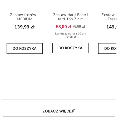
Zestaw frezów -
Zestaw Hard Base i
Zestaw s
MEDIUM
Hard Top 7,2 ml
Essen
139,99 zł
58,00 zł
149,9
79,98 zł
Najniższa cena z 30 dni
79.98 zł
DO KOSZYKA
DO KOSZYKA
DO KO
ZOBACZ WIĘCEJ