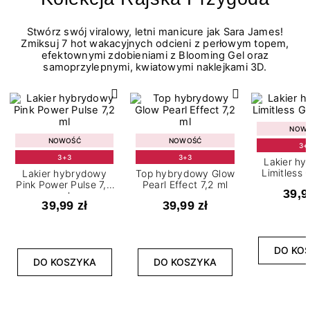
Stwórz swój viralowy, letni manicure jak Sara James!
Zmiksuj 7 hot wakacyjnych odcieni z perłowym topem,
efektownymi zdobieniami z Blooming Gel oraz
samoprzylepnymi, kwiatowymi naklejkami 3D.
NOW
NOWOŚĆ
NOWOŚĆ
3+
3+3
3+3
Lakier h
Limitless 
Lakier hybrydowy
Top hybrydowy Glow
m
Pink Power Pulse 7,2
Pearl Effect 7,2 ml
39,9
ml
39,99 zł
39,99 zł
DO KO
DO KOSZYKA
DO KOSZYKA