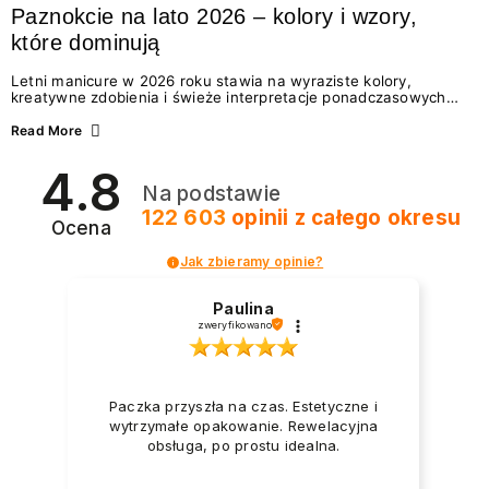
Paznokcie na lato 2026 – kolory i wzory,
które dominują
Letni manicure w 2026 roku stawia na wyraziste kolory,
kreatywne zdobienia i świeże interpretacje ponadczasowych
trendów. Wśród najmodniejszych propozycji nie brakuje
zarówno energetycznych odcieni inspirowanych wakacjami, jak
Read More
i delikatnych wzorów idealnych dla miłośniczek eleganckiej
prostoty. Jakie kolory i stylizacje paznokci będą królować latem
4.8
2026? Znajdź inspirację dla swojego manicure!
Na podstawie
122 603
opinii
z całego okresu
Ocena
Jak zbieramy opinie?
Paulina
zweryfikowano
Paczka przyszła na czas. Estetyczne i
wytrzymałe opakowanie. Rewelacyjna
obsługa, po prostu idealna.