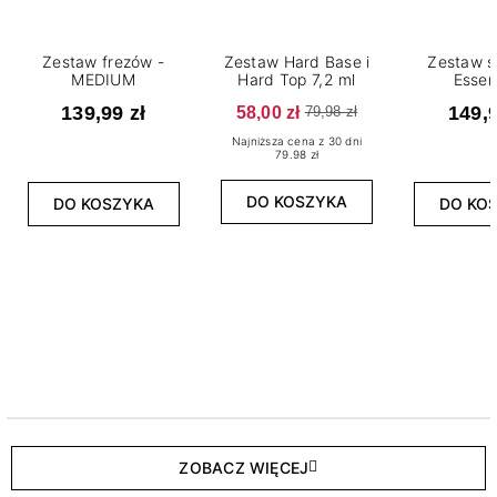
Zestaw frezów -
Zestaw Hard Base i
Zestaw s
MEDIUM
Hard Top 7,2 ml
Essen
139,99 zł
58,00 zł
149,9
79,98 zł
Najniższa cena z 30 dni
79.98 zł
DO KOSZYKA
DO KOSZYKA
DO KO
ZOBACZ WIĘCEJ