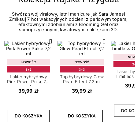
Stwórz swój viralowy, letni manicure jak Sara James!
Zmiksuj 7 hot wakacyjnych odcieni z perłowym topem,
efektownymi zdobieniami z Blooming Gel oraz
samoprzylepnymi, kwiatowymi naklejkami 3D.
NOW
NOWOŚĆ
NOWOŚĆ
3+
3+3
3+3
Lakier h
Limitless 
Lakier hybrydowy
Top hybrydowy Glow
m
Pink Power Pulse 7,2
Pearl Effect 7,2 ml
39,9
ml
39,99 zł
39,99 zł
DO KO
DO KOSZYKA
DO KOSZYKA