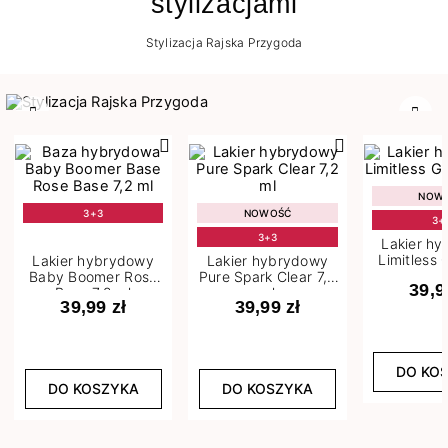
stylizacjami
Stylizacja Rajska Przygoda
Poprzedni
Nast
NOW
3+3
NOWOŚĆ
3+
3+3
Lakier h
Limitless 
Lakier hybrydowy
Lakier hybrydowy
m
Baby Boomer Rose
Pure Spark Clear 7,2
39,9
Base 7,2 ml
ml
39,99 zł
39,99 zł
DO KO
DO KOSZYKA
DO KOSZYKA