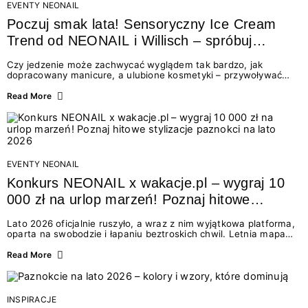
EVENTY NEONAIL
Poczuj smak lata! Sensoryczny Ice Cream
Trend od NEONAIL i Willisch – spróbuj
nowych lodów i odbierz prezent!
Czy jedzenie może zachwycać wyglądem tak bardzo, jak
dopracowany manicure, a ulubione kosmetyki – przywoływać
smak najpiękniejszych wakacyjnych wspomnień? Połączenie
świata beauty i oszałamiających deserów to coś więcej niż
Read More
chwilowa moda. To zaproszenie do celebracji chwili wszystkimi
zmysłami: przez soczysty kolor, aksamitną teksturę,
orzeźwiający zapach i słodki akcent na podniebieniu. Tego lata
NEONAIL łączy siły z marką Willisch, tworząc unikalny projekt
na styku jedzenia i piękna....
EVENTY NEONAIL
Konkurs NEONAIL x wakacje.pl – wygraj 10
000 zł na urlop marzeń! Poznaj hitowe
stylizacje paznokci na lato 2026
Lato 2026 oficjalnie ruszyło, a wraz z nim wyjątkowa platforma,
oparta na swobodzie i łapaniu beztroskich chwil. Letnia mapa
kolorów NEONAIL prowadzi nas przez najpiękniejsze
doświadczenia wakacji – od spontanicznych wyjazdów, przez
Read More
chwile relaksu, tropikalne inspiracje, aż po ekscytujące smaki.
Motywem przewodnim jest eksplorowanie i kolekcjonowanie
letnich momentów. Z tej okazji przygotowaliśmy coś absolutnie
wyjątkowego: wielki konkurs z wakacje.pl oraz dawkę
INSPIRACJE
najgorętszych trendów w...