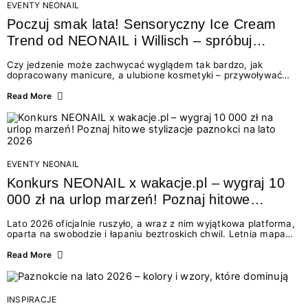
EVENTY NEONAIL
Poczuj smak lata! Sensoryczny Ice Cream
Trend od NEONAIL i Willisch – spróbuj
nowych lodów i odbierz prezent!
Czy jedzenie może zachwycać wyglądem tak bardzo, jak
dopracowany manicure, a ulubione kosmetyki – przywoływać
smak najpiękniejszych wakacyjnych wspomnień? Połączenie
świata beauty i oszałamiających deserów to coś więcej niż
Read More
chwilowa moda. To zaproszenie do celebracji chwili wszystkimi
zmysłami: przez soczysty kolor, aksamitną teksturę,
orzeźwiający zapach i słodki akcent na podniebieniu. Tego lata
NEONAIL łączy siły z marką Willisch, tworząc unikalny projekt
na styku jedzenia i piękna....
EVENTY NEONAIL
Konkurs NEONAIL x wakacje.pl – wygraj 10
000 zł na urlop marzeń! Poznaj hitowe
stylizacje paznokci na lato 2026
Lato 2026 oficjalnie ruszyło, a wraz z nim wyjątkowa platforma,
oparta na swobodzie i łapaniu beztroskich chwil. Letnia mapa
kolorów NEONAIL prowadzi nas przez najpiękniejsze
doświadczenia wakacji – od spontanicznych wyjazdów, przez
Read More
chwile relaksu, tropikalne inspiracje, aż po ekscytujące smaki.
Motywem przewodnim jest eksplorowanie i kolekcjonowanie
letnich momentów. Z tej okazji przygotowaliśmy coś absolutnie
wyjątkowego: wielki konkurs z wakacje.pl oraz dawkę
INSPIRACJE
najgorętszych trendów w...