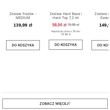
Zestaw frezów -
Zestaw Hard Base i
Zestaw s
MEDIUM
Hard Top 7,2 ml
Essen
139,99 zł
58,00 zł
149,9
79,98 zł
Najniższa cena z 30 dni
79.98 zł
DO KOSZYKA
DO KOSZYKA
DO KO
ZOBACZ WIĘCEJ