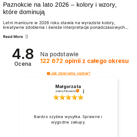
Paznokcie na lato 2026 – kolory i wzory,
które dominują
Letni manicure w 2026 roku stawia na wyraziste kolory,
kreatywne zdobienia i świeże interpretacje ponadczasowych
trendów. Wśród najmodniejszych propozycji nie brakuje
zarówno energetycznych odcieni inspirowanych wakacjami, jak
Read More
i delikatnych wzorów idealnych dla miłośniczek eleganckiej
prostoty. Jakie kolory i stylizacje paznokci będą królować latem
4.8
2026? Znajdź inspirację dla swojego manicure!
Na podstawie
122 672
opinii
z całego okresu
Ocena
Jak zbieramy opinie?
Małgorzata
zweryfikowano
Bardzo szybka wysyłka. Sprawne i
wygodne zakupy.