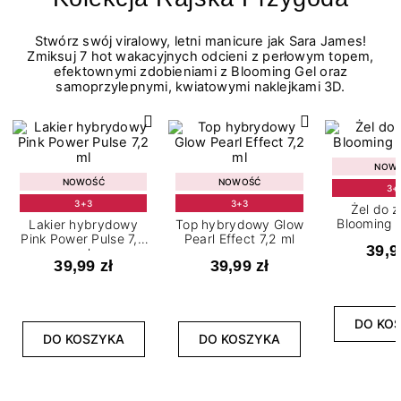
Stwórz swój viralowy, letni manicure jak Sara James!
Zmiksuj 7 hot wakacyjnych odcieni z perłowym topem,
efektownymi zdobieniami z Blooming Gel oraz
samoprzylepnymi, kwiatowymi naklejkami 3D.
NOW
NOWOŚĆ
NOWOŚĆ
3+
3+3
3+3
Żel do 
Blooming G
Lakier hybrydowy
Top hybrydowy Glow
Pink Power Pulse 7,2
Pearl Effect 7,2 ml
39,9
ml
39,99 zł
39,99 zł
DO KO
DO KOSZYKA
DO KOSZYKA