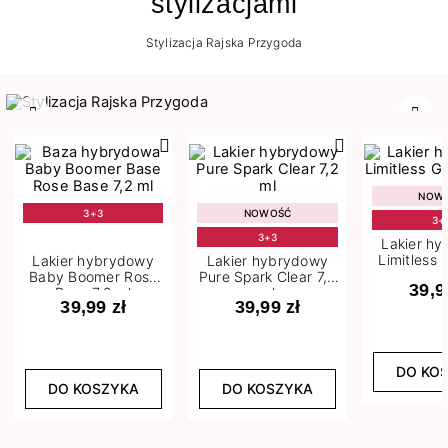
stylizacjami
Stylizacja Rajska Przygoda
Poprzedni
Nast
NOW
3+3
NOWOŚĆ
3+
3+3
Lakier h
Limitless 
Lakier hybrydowy
Lakier hybrydowy
m
Baby Boomer Rose
Pure Spark Clear 7,2
39,9
Base 7,2 ml
ml
39,99 zł
39,99 zł
DO KO
DO KOSZYKA
DO KOSZYKA