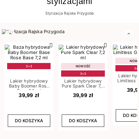
stylizacjami
Stylizacja Rajska Przygoda
Poprzedni
Nast
NOW
3+3
NOWOŚĆ
3+
3+3
Lakier h
Limitless 
Lakier hybrydowy
Lakier hybrydowy
m
Baby Boomer Rose
Pure Spark Clear 7,2
39,9
Base 7,2 ml
ml
39,99 zł
39,99 zł
DO KO
DO KOSZYKA
DO KOSZYKA