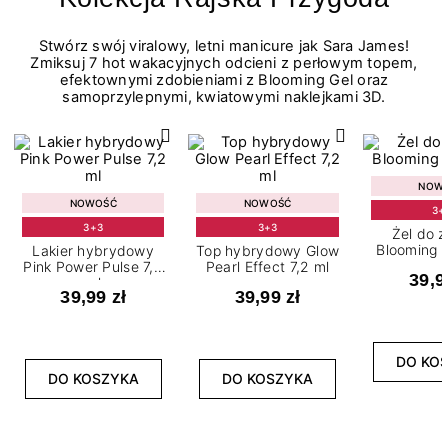
Stwórz swój viralowy, letni manicure jak Sara James!
Zmiksuj 7 hot wakacyjnych odcieni z perłowym topem,
efektownymi zdobieniami z Blooming Gel oraz
samoprzylepnymi, kwiatowymi naklejkami 3D.
NOW
NOWOŚĆ
NOWOŚĆ
3+
3+3
3+3
Żel do 
Blooming G
Lakier hybrydowy
Top hybrydowy Glow
Pink Power Pulse 7,2
Pearl Effect 7,2 ml
39,9
ml
39,99 zł
39,99 zł
DO KO
DO KOSZYKA
DO KOSZYKA