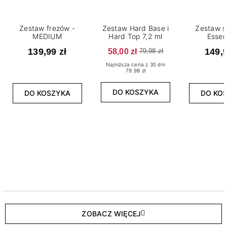
Zestaw frezów -
Zestaw Hard Base i
Zestaw s
MEDIUM
Hard Top 7,2 ml
Essen
139,99 zł
58,00 zł
149,9
79,98 zł
Najniższa cena z 30 dni
79.98 zł
DO KOSZYKA
DO KOSZYKA
DO KO
ZOBACZ WIĘCEJ