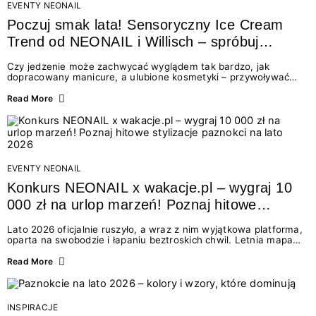
EVENTY NEONAIL
Poczuj smak lata! Sensoryczny Ice Cream
Trend od NEONAIL i Willisch – spróbuj
nowych lodów i odbierz prezent!
Czy jedzenie może zachwycać wyglądem tak bardzo, jak
dopracowany manicure, a ulubione kosmetyki – przywoływać
smak najpiękniejszych wakacyjnych wspomnień? Połączenie
świata beauty i oszałamiających deserów to coś więcej niż
Read More
chwilowa moda. To zaproszenie do celebracji chwili wszystkimi
zmysłami: przez soczysty kolor, aksamitną teksturę,
orzeźwiający zapach i słodki akcent na podniebieniu. Tego lata
NEONAIL łączy siły z marką Willisch, tworząc unikalny projekt
na styku jedzenia i piękna....
EVENTY NEONAIL
Konkurs NEONAIL x wakacje.pl – wygraj 10
000 zł na urlop marzeń! Poznaj hitowe
stylizacje paznokci na lato 2026
Lato 2026 oficjalnie ruszyło, a wraz z nim wyjątkowa platforma,
oparta na swobodzie i łapaniu beztroskich chwil. Letnia mapa
kolorów NEONAIL prowadzi nas przez najpiękniejsze
doświadczenia wakacji – od spontanicznych wyjazdów, przez
Read More
chwile relaksu, tropikalne inspiracje, aż po ekscytujące smaki.
Motywem przewodnim jest eksplorowanie i kolekcjonowanie
letnich momentów. Z tej okazji przygotowaliśmy coś absolutnie
wyjątkowego: wielki konkurs z wakacje.pl oraz dawkę
INSPIRACJE
najgorętszych trendów w...