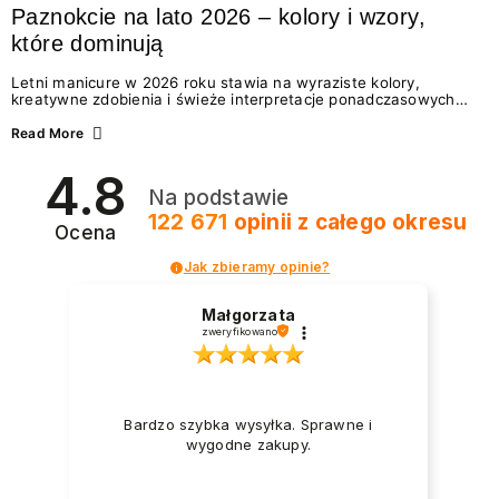
Paznokcie na lato 2026 – kolory i wzory,
które dominują
Letni manicure w 2026 roku stawia na wyraziste kolory,
kreatywne zdobienia i świeże interpretacje ponadczasowych
trendów. Wśród najmodniejszych propozycji nie brakuje
zarówno energetycznych odcieni inspirowanych wakacjami, jak
Read More
i delikatnych wzorów idealnych dla miłośniczek eleganckiej
prostoty. Jakie kolory i stylizacje paznokci będą królować latem
4.8
2026? Znajdź inspirację dla swojego manicure!
Na podstawie
122 671
opinii
z całego okresu
Ocena
Jak zbieramy opinie?
Małgorzata
zweryfikowano
Bardzo szybka wysyłka. Sprawne i
wygodne zakupy.