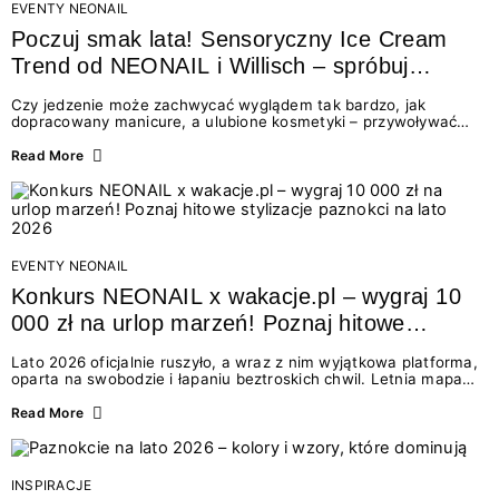
EVENTY NEONAIL
Poczuj smak lata! Sensoryczny Ice Cream
Trend od NEONAIL i Willisch – spróbuj
nowych lodów i odbierz prezent!
Czy jedzenie może zachwycać wyglądem tak bardzo, jak
dopracowany manicure, a ulubione kosmetyki – przywoływać
smak najpiękniejszych wakacyjnych wspomnień? Połączenie
świata beauty i oszałamiających deserów to coś więcej niż
Read More
chwilowa moda. To zaproszenie do celebracji chwili wszystkimi
zmysłami: przez soczysty kolor, aksamitną teksturę,
orzeźwiający zapach i słodki akcent na podniebieniu. Tego lata
NEONAIL łączy siły z marką Willisch, tworząc unikalny projekt
na styku jedzenia i piękna....
EVENTY NEONAIL
Konkurs NEONAIL x wakacje.pl – wygraj 10
000 zł na urlop marzeń! Poznaj hitowe
stylizacje paznokci na lato 2026
Lato 2026 oficjalnie ruszyło, a wraz z nim wyjątkowa platforma,
oparta na swobodzie i łapaniu beztroskich chwil. Letnia mapa
kolorów NEONAIL prowadzi nas przez najpiękniejsze
doświadczenia wakacji – od spontanicznych wyjazdów, przez
Read More
chwile relaksu, tropikalne inspiracje, aż po ekscytujące smaki.
Motywem przewodnim jest eksplorowanie i kolekcjonowanie
letnich momentów. Z tej okazji przygotowaliśmy coś absolutnie
wyjątkowego: wielki konkurs z wakacje.pl oraz dawkę
INSPIRACJE
najgorętszych trendów w...