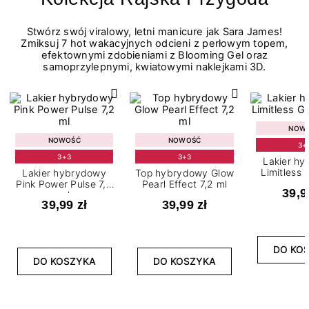
Stwórz swój viralowy, letni manicure jak Sara James!
Zmiksuj 7 hot wakacyjnych odcieni z perłowym topem,
efektownymi zdobieniami z Blooming Gel oraz
samoprzylepnymi, kwiatowymi naklejkami 3D.
NOW
NOWOŚĆ
NOWOŚĆ
3+
3+3
3+3
Lakier h
Limitless 
Lakier hybrydowy
Top hybrydowy Glow
m
Pink Power Pulse 7,2
Pearl Effect 7,2 ml
39,9
ml
39,99 zł
39,99 zł
DO KO
DO KOSZYKA
DO KOSZYKA