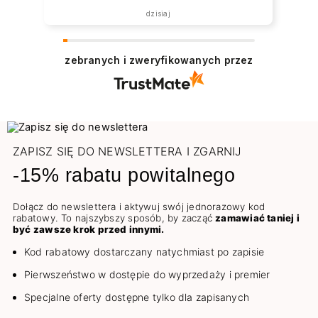
została zrealizowana ekspresowo.
dzisiaj
Polecam wszystkim zainteresowanym.
zebranych i zweryfikowanych przez
ZAPISZ SIĘ DO NEWSLETTERA I ZGARNIJ
-15% rabatu powitalnego
Dołącz do newslettera i aktywuj swój jednorazowy kod
rabatowy. To najszybszy sposób, by zacząć
zamawiać taniej i
być zawsze krok przed innymi.
Kod rabatowy dostarczany natychmiast po zapisie
Pierwszeństwo w dostępie do wyprzedaży i premier
Specjalne oferty dostępne tylko dla zapisanych