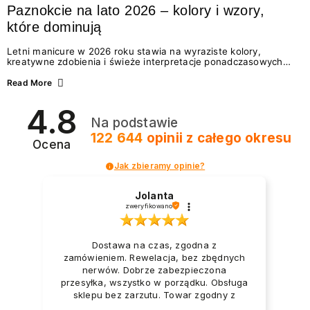
Paznokcie na lato 2026 – kolory i wzory,
które dominują
Letni manicure w 2026 roku stawia na wyraziste kolory,
kreatywne zdobienia i świeże interpretacje ponadczasowych
trendów. Wśród najmodniejszych propozycji nie brakuje
zarówno energetycznych odcieni inspirowanych wakacjami, jak
Read More
i delikatnych wzorów idealnych dla miłośniczek eleganckiej
prostoty. Jakie kolory i stylizacje paznokci będą królować latem
4.8
2026? Znajdź inspirację dla swojego manicure!
Na podstawie
122 644
opinii
z całego okresu
Ocena
Jak zbieramy opinie?
Jolanta
zweryfikowano
Dostawa na czas, zgodna z
zamówieniem. Rewelacja, bez zbędnych
nerwów. Dobrze zabezpieczona
przesyłka, wszystko w porządku. Obsługa
sklepu bez zarzutu. Towar zgodny z
opisem i zapotrzebowaniem. Przesyłka