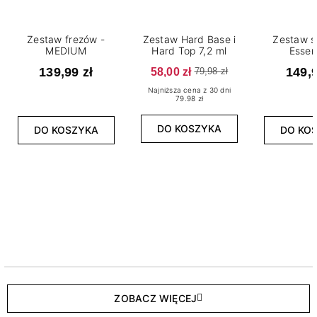
Zestaw frezów -
Zestaw Hard Base i
Zestaw s
MEDIUM
Hard Top 7,2 ml
Essen
139,99 zł
58,00 zł
149,9
79,98 zł
Najniższa cena z 30 dni
79.98 zł
DO KOSZYKA
DO KOSZYKA
DO KO
ZOBACZ WIĘCEJ