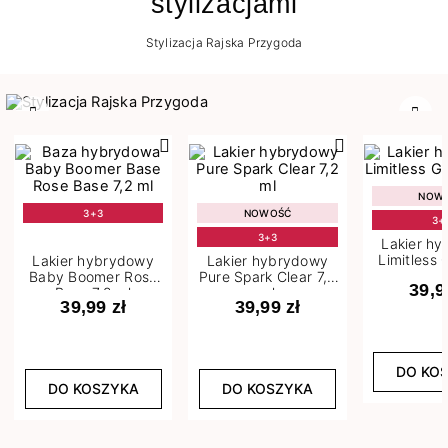
stylizacjami
Stylizacja Rajska Przygoda
Poprzedni
Nast
NOW
3+3
NOWOŚĆ
3+
3+3
Lakier h
Limitless 
Lakier hybrydowy
Lakier hybrydowy
m
Baby Boomer Rose
Pure Spark Clear 7,2
39,9
Base 7,2 ml
ml
39,99 zł
39,99 zł
DO KO
DO KOSZYKA
DO KOSZYKA