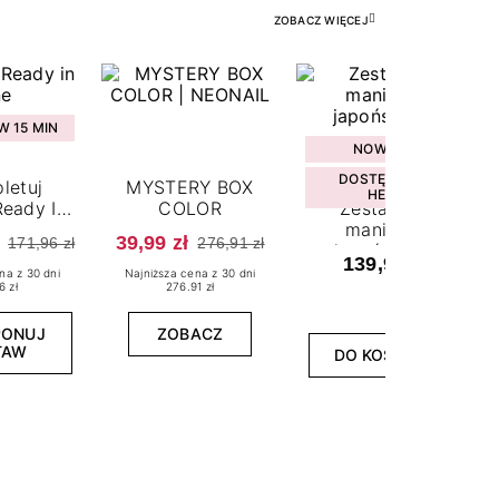
ZOBACZ WIĘCEJ
 15 MIN
NOWOŚĆ
DOSTĘPNY W
letuj
MYSTERY BOX
HEBE
eady In
COLOR
Zestaw do
ne
manicure
39,99 zł
171,96 zł
276,91 zł
japońskiego
139,99 zł
na z 30 dni
Najniższa cena z 30 dni
6 zł
276.91 zł
PONUJ
ZOBACZ
TAW
DO KOSZYKA