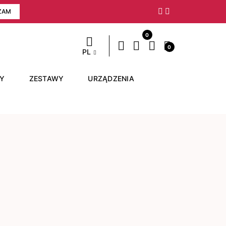
ZAM
Następny
0
0
PL
RY
ZESTAWY
URZĄDZENIA