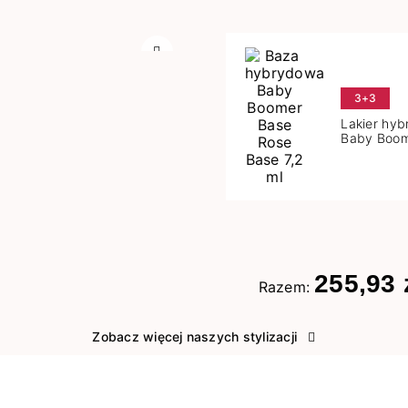
Następny
3+3
Lakier hy
Baby Boom
Base 7,2 m
255,93 
Razem:
Zobacz więcej naszych stylizacji