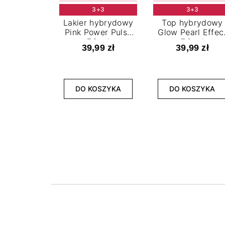
3+3
3+3
Lakier hybrydowy
Top hybrydowy
Pink Power Pulse
Glow Pearl Effec
7,2 ml
7,2 ml
39,99 zł
39,99 zł
DO KOSZYKA
DO KOSZYKA