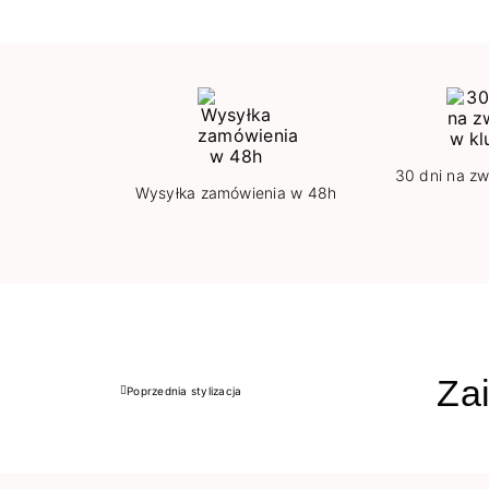
30 dni na zw
Wysyłka zamówienia w 48h
Zai
Poprzednia stylizacja
Poprzedni