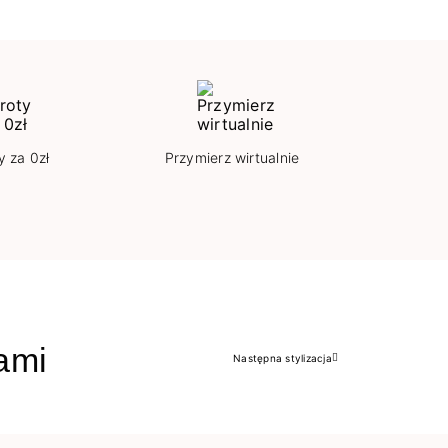
y za 0zł
Przymierz wirtualnie
jami
Następna stylizacja
Następny