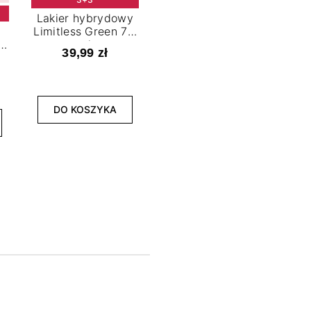
Lakier hybrydowy
Limitless Green 7,2
t
ml
39,99 zł
NOWOŚĆ
3+3
DO KOSZYKA
Lakier hybrydowy
La
Bold Horizon 7,2 ml
Fea
39,99 zł
DO KOSZYKA