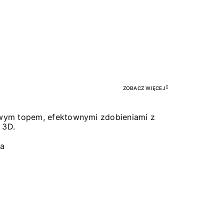
Pr
ZOBACZ WIĘCEJ
łowym topem, efektownymi zdobieniami z
 3D.