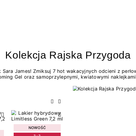
Kolekcja Rajska Przygoda
jak Sara James! Zmiksuj 7 hot wakacyjnych odcieni z per
oming Gel oraz samoprzylepnymi, kwiatowymi naklejkami
Poprzedni
Następny
NOWOŚĆ
3+3