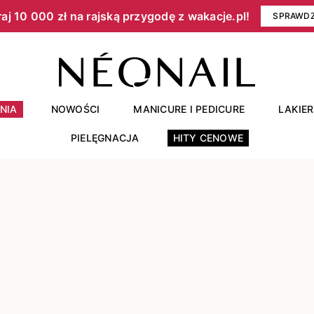
aj 10 000 zł na rajską przygodę z wakacje.pl!​
SPRAWD
NIA
NOWOŚCI
MANICURE I PEDICURE
LAKIE
PIELĘGNACJA
HITY CENOWE