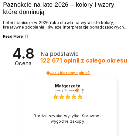
Paznokcie na lato 2026 – kolory i wzory,
które dominują
Letni manicure w 2026 roku stawia na wyraziste kolory,
kreatywne zdobienia i świeże interpretacje ponadczasowych
trendów. Wśród najmodniejszych propozycji nie brakuje
zarówno energetycznych odcieni inspirowanych wakacjami, jak
Read More
i delikatnych wzorów idealnych dla miłośniczek eleganckiej
prostoty. Jakie kolory i stylizacje paznokci będą królować latem
4.8
2026? Znajdź inspirację dla swojego manicure!
Na podstawie
122 671
opinii
z całego okresu
Ocena
Jak zbieramy opinie?
Małgorzata
zweryfikowano
Bardzo szybka wysyłka. Sprawne i
wygodne zakupy.