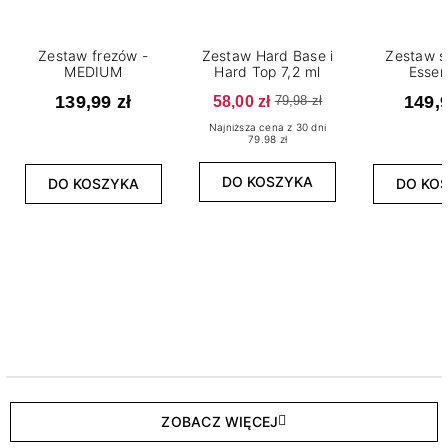
Zestaw frezów -
Zestaw Hard Base i
Zestaw s
MEDIUM
Hard Top 7,2 ml
Essen
139,99 zł
58,00 zł
149,9
79,98 zł
Najniższa cena z 30 dni
79.98 zł
DO KOSZYKA
DO KOSZYKA
DO KO
ZOBACZ WIĘCEJ