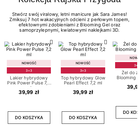
Stwórz swój viralowy, letni manicure jak Sara James!
Zmiksuj 7 hot wakacyjnych odcieni z perłowym topem,
efektownymi zdobieniami z Blooming Gel oraz
samoprzylepnymi, kwiatowymi naklejkami 3D.
NOW
NOWOŚĆ
NOWOŚĆ
3+
3+3
3+3
Żel do 
Blooming G
Lakier hybrydowy
Top hybrydowy Glow
Pink Power Pulse 7,2
Pearl Effect 7,2 ml
39,9
ml
39,99 zł
39,99 zł
DO KO
DO KOSZYKA
DO KOSZYKA