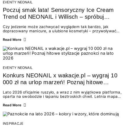
EVENTY NEONAIL
Poczuj smak lata! Sensoryczny Ice Cream
Trend od NEONAIL i Willisch – spróbuj
nowych lodów i odbierz prezent!
Czy jedzenie może zachwycać wyglądem tak bardzo, jak
dopracowany manicure, a ulubione kosmetyki – przywoływać
smak najpiękniejszych wakacyjnych wspomnień? Połączenie
świata beauty i oszałamiających deserów to coś więcej niż
Read More
chwilowa moda. To zaproszenie do celebracji chwili wszystkimi
zmysłami: przez soczysty kolor, aksamitną teksturę,
orzeźwiający zapach i słodki akcent na podniebieniu. Tego lata
NEONAIL łączy siły z marką Willisch, tworząc unikalny projekt
na styku jedzenia i piękna....
EVENTY NEONAIL
Konkurs NEONAIL x wakacje.pl – wygraj 10
000 zł na urlop marzeń! Poznaj hitowe
stylizacje paznokci na lato 2026
Lato 2026 oficjalnie ruszyło, a wraz z nim wyjątkowa platforma,
oparta na swobodzie i łapaniu beztroskich chwil. Letnia mapa
kolorów NEONAIL prowadzi nas przez najpiękniejsze
doświadczenia wakacji – od spontanicznych wyjazdów, przez
Read More
chwile relaksu, tropikalne inspiracje, aż po ekscytujące smaki.
Motywem przewodnim jest eksplorowanie i kolekcjonowanie
letnich momentów. Z tej okazji przygotowaliśmy coś absolutnie
wyjątkowego: wielki konkurs z wakacje.pl oraz dawkę
INSPIRACJE
najgorętszych trendów w...