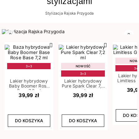
stylizacjami
Stylizacja Rajska Przygoda
Poprzedni
Nast
NOW
3+3
NOWOŚĆ
3+
3+3
Lakier h
Limitless 
Lakier hybrydowy
Lakier hybrydowy
m
Baby Boomer Rose
Pure Spark Clear 7,2
39,9
Base 7,2 ml
ml
39,99 zł
39,99 zł
DO KO
DO KOSZYKA
DO KOSZYKA