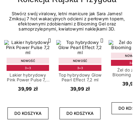
Stwórz swój viralowy, letni manicure jak Sara James!
Zmiksuj 7 hot wakacyjnych odcieni z perłowym topem,
efektownymi zdobieniami z Blooming Gel oraz
samoprzylepnymi, kwiatowymi naklejkami 3D.
NOW
NOWOŚĆ
NOWOŚĆ
3+
3+3
3+3
Żel do 
Blooming G
Lakier hybrydowy
Top hybrydowy Glow
Pink Power Pulse 7,2
Pearl Effect 7,2 ml
39,9
ml
39,99 zł
39,99 zł
DO KO
DO KOSZYKA
DO KOSZYKA