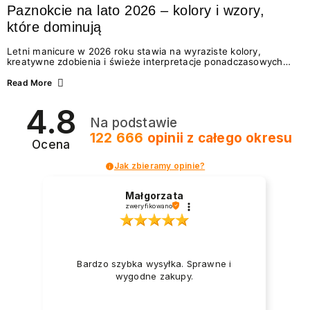
Paznokcie na lato 2026 – kolory i wzory,
które dominują
Letni manicure w 2026 roku stawia na wyraziste kolory,
kreatywne zdobienia i świeże interpretacje ponadczasowych
trendów. Wśród najmodniejszych propozycji nie brakuje
zarówno energetycznych odcieni inspirowanych wakacjami, jak
Read More
i delikatnych wzorów idealnych dla miłośniczek eleganckiej
prostoty. Jakie kolory i stylizacje paznokci będą królować latem
4.8
2026? Znajdź inspirację dla swojego manicure!
Na podstawie
122 666
opinii
z całego okresu
Ocena
Jak zbieramy opinie?
Małgorzata
zweryfikowano
Bardzo szybka wysyłka. Sprawne i
wygodne zakupy.