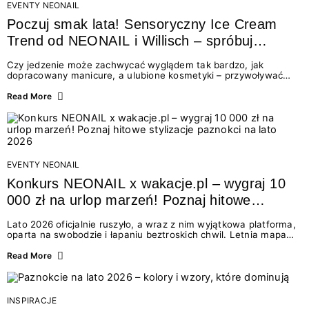
EVENTY NEONAIL
Poczuj smak lata! Sensoryczny Ice Cream
Trend od NEONAIL i Willisch – spróbuj
nowych lodów i odbierz prezent!
Czy jedzenie może zachwycać wyglądem tak bardzo, jak
dopracowany manicure, a ulubione kosmetyki – przywoływać
smak najpiękniejszych wakacyjnych wspomnień? Połączenie
świata beauty i oszałamiających deserów to coś więcej niż
Read More
chwilowa moda. To zaproszenie do celebracji chwili wszystkimi
zmysłami: przez soczysty kolor, aksamitną teksturę,
orzeźwiający zapach i słodki akcent na podniebieniu. Tego lata
NEONAIL łączy siły z marką Willisch, tworząc unikalny projekt
na styku jedzenia i piękna....
EVENTY NEONAIL
Konkurs NEONAIL x wakacje.pl – wygraj 10
000 zł na urlop marzeń! Poznaj hitowe
stylizacje paznokci na lato 2026
Lato 2026 oficjalnie ruszyło, a wraz z nim wyjątkowa platforma,
oparta na swobodzie i łapaniu beztroskich chwil. Letnia mapa
kolorów NEONAIL prowadzi nas przez najpiękniejsze
doświadczenia wakacji – od spontanicznych wyjazdów, przez
Read More
chwile relaksu, tropikalne inspiracje, aż po ekscytujące smaki.
Motywem przewodnim jest eksplorowanie i kolekcjonowanie
letnich momentów. Z tej okazji przygotowaliśmy coś absolutnie
wyjątkowego: wielki konkurs z wakacje.pl oraz dawkę
INSPIRACJE
najgorętszych trendów w...