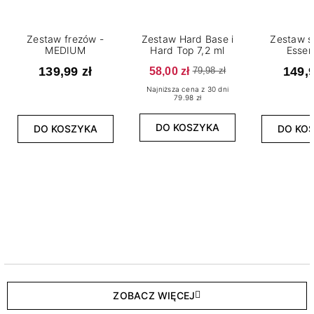
Zestaw frezów -
Zestaw Hard Base i
Zestaw s
MEDIUM
Hard Top 7,2 ml
Essen
139,99 zł
58,00 zł
149,9
79,98 zł
Najniższa cena z 30 dni
79.98 zł
DO KOSZYKA
DO KOSZYKA
DO KO
ZOBACZ WIĘCEJ