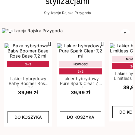
stylizacjami
Stylizacja Rajska Przygoda
Poprzedni
Nast
NOW
3+3
NOWOŚĆ
3+
3+3
Lakier h
Limitless 
Lakier hybrydowy
Lakier hybrydowy
m
Baby Boomer Rose
Pure Spark Clear 7,2
39,9
Base 7,2 ml
ml
39,99 zł
39,99 zł
DO KO
DO KOSZYKA
DO KOSZYKA