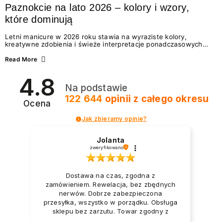
Paznokcie na lato 2026 – kolory i wzory,
które dominują
Letni manicure w 2026 roku stawia na wyraziste kolory,
kreatywne zdobienia i świeże interpretacje ponadczasowych
trendów. Wśród najmodniejszych propozycji nie brakuje
zarówno energetycznych odcieni inspirowanych wakacjami, jak
Read More
i delikatnych wzorów idealnych dla miłośniczek eleganckiej
prostoty. Jakie kolory i stylizacje paznokci będą królować latem
4.8
2026? Znajdź inspirację dla swojego manicure!
Na podstawie
122 644
opinii
z całego okresu
Ocena
Jak zbieramy opinie?
Jolanta
zweryfikowano
Dostawa na czas, zgodna z
zamówieniem. Rewelacja, bez zbędnych
nerwów. Dobrze zabezpieczona
przesyłka, wszystko w porządku. Obsługa
sklepu bez zarzutu. Towar zgodny z
opisem i zapotrzebowaniem. Przesyłka