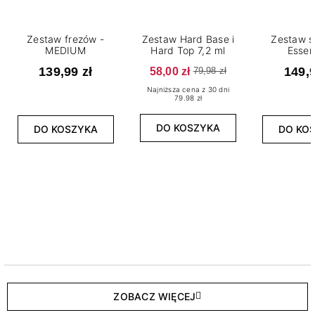
Zestaw frezów -
Zestaw Hard Base i
Zestaw s
MEDIUM
Hard Top 7,2 ml
Essen
139,99 zł
58,00 zł
149,9
79,98 zł
Najniższa cena z 30 dni
79.98 zł
DO KOSZYKA
DO KOSZYKA
DO KO
ZOBACZ WIĘCEJ