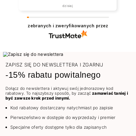
została zrealizowana ekspresowo.
dzisiaj
Polecam wszystkim zainteresowanym.
zebranych i zweryfikowanych przez
ZAPISZ SIĘ DO NEWSLETTERA I ZGARNIJ
-15% rabatu powitalnego
Dołącz do newslettera i aktywuj swój jednorazowy kod
rabatowy. To najszybszy sposób, by zacząć
zamawiać taniej i
być zawsze krok przed innymi.
Kod rabatowy dostarczany natychmiast po zapisie
Pierwszeństwo w dostępie do wyprzedaży i premier
Specjalne oferty dostępne tylko dla zapisanych