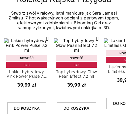
Stwórz swój viralowy, letni manicure jak Sara James!
Zmiksuj 7 hot wakacyjnych odcieni z perłowym topem,
efektownymi zdobieniami z Blooming Gel oraz
samoprzylepnymi, kwiatowymi naklejkami 3D.
NOW
NOWOŚĆ
NOWOŚĆ
3+
3+3
3+3
Lakier h
Limitless 
Lakier hybrydowy
Top hybrydowy Glow
m
Pink Power Pulse 7,2
Pearl Effect 7,2 ml
39,9
ml
39,99 zł
39,99 zł
DO KO
DO KOSZYKA
DO KOSZYKA