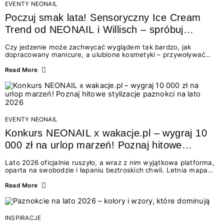
EVENTY NEONAIL
Poczuj smak lata! Sensoryczny Ice Cream
Trend od NEONAIL i Willisch – spróbuj
nowych lodów i odbierz prezent!
Czy jedzenie może zachwycać wyglądem tak bardzo, jak
dopracowany manicure, a ulubione kosmetyki – przywoływać
smak najpiękniejszych wakacyjnych wspomnień? Połączenie
świata beauty i oszałamiających deserów to coś więcej niż
Read More
chwilowa moda. To zaproszenie do celebracji chwili wszystkimi
zmysłami: przez soczysty kolor, aksamitną teksturę,
orzeźwiający zapach i słodki akcent na podniebieniu. Tego lata
NEONAIL łączy siły z marką Willisch, tworząc unikalny projekt
na styku jedzenia i piękna....
EVENTY NEONAIL
Konkurs NEONAIL x wakacje.pl – wygraj 10
000 zł na urlop marzeń! Poznaj hitowe
stylizacje paznokci na lato 2026
Lato 2026 oficjalnie ruszyło, a wraz z nim wyjątkowa platforma,
oparta na swobodzie i łapaniu beztroskich chwil. Letnia mapa
kolorów NEONAIL prowadzi nas przez najpiękniejsze
doświadczenia wakacji – od spontanicznych wyjazdów, przez
Read More
chwile relaksu, tropikalne inspiracje, aż po ekscytujące smaki.
Motywem przewodnim jest eksplorowanie i kolekcjonowanie
letnich momentów. Z tej okazji przygotowaliśmy coś absolutnie
wyjątkowego: wielki konkurs z wakacje.pl oraz dawkę
INSPIRACJE
najgorętszych trendów w...