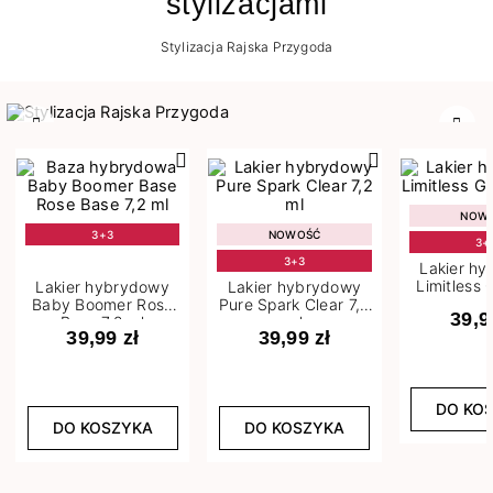
stylizacjami
Stylizacja Rajska Przygoda
Poprzedni
Nast
NOW
3+3
NOWOŚĆ
3+
3+3
Lakier h
Limitless 
Lakier hybrydowy
Lakier hybrydowy
m
Baby Boomer Rose
Pure Spark Clear 7,2
39,9
Base 7,2 ml
ml
39,99 zł
39,99 zł
DO KO
DO KOSZYKA
DO KOSZYKA