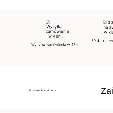
30 dni na zw
Wysyłka zamówienia w 48h
Zai
Poprzednia stylizacja
Poprzedni