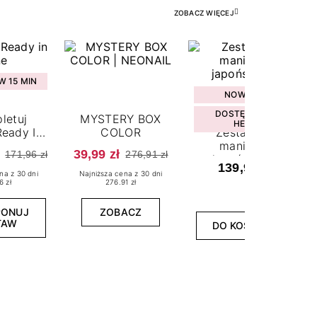
ZOBACZ WIĘCEJ
 15 MIN
NOWOŚĆ
DOSTĘPNY W
letuj
MYSTERY BOX
HEBE
eady In
COLOR
Zestaw do
ne
manicure
39,99 zł
171,96 zł
276,91 zł
japońskiego
139,99 zł
na z 30 dni
Najniższa cena z 30 dni
6 zł
276.91 zł
PONUJ
ZOBACZ
TAW
DO KOSZYKA