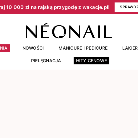
aj 10 000 zł na rajską przygodę z wakacje.pl!​
SPRAWD
NIA
NOWOŚCI
MANICURE I PEDICURE
LAKIE
PIELĘGNACJA
HITY CENOWE