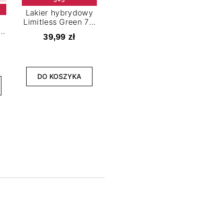
Lakier hybrydowy
Limitless Green 7,2
t
ml
39,99 zł
NOWOŚĆ
3+3
DO KOSZYKA
Lakier hybrydowy
La
Bold Horizon 7,2 ml
Fea
39,99 zł
DO KOSZYKA