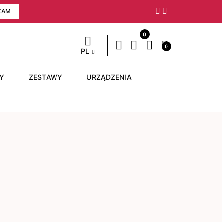
ZAM
Następny
0
0
PL
RY
ZESTAWY
URZĄDZENIA