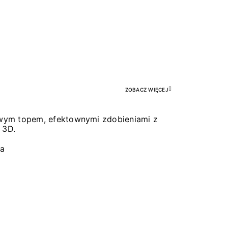
Pr
ZOBACZ WIĘCEJ
łowym topem, efektownymi zdobieniami z
 3D.