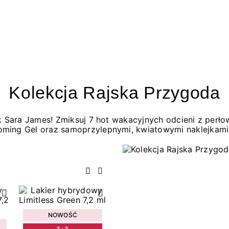
Kolekcja Rajska Przygoda
jak Sara James! Zmiksuj 7 hot wakacyjnych odcieni z per
oming Gel oraz samoprzylepnymi, kwiatowymi naklejkami
Poprzedni
Następny
NOWOŚĆ
3+3