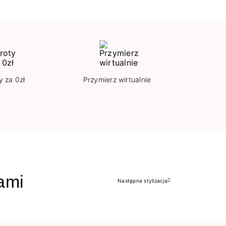
y za 0zł
Przymierz wirtualnie
jami
Następna stylizacja
Następny