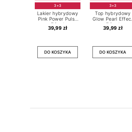
3+3
3+3
Lakier hybrydowy
Top hybrydowy
Pink Power Pulse
Glow Pearl Effec
7,2 ml
7,2 ml
39,99 zł
39,99 zł
DO KOSZYKA
DO KOSZYKA