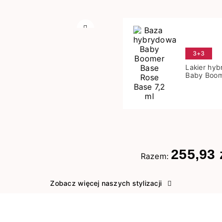
Następny
3+3
Lakier hy
Baby Boom
Base 7,2 m
255,93 
Razem:
Zobacz więcej naszych stylizacji