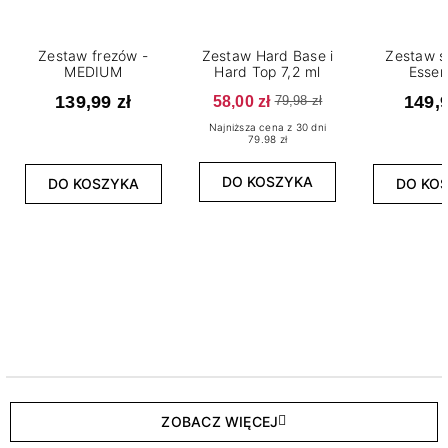
Zestaw frezów -
Zestaw Hard Base i
Zestaw s
MEDIUM
Hard Top 7,2 ml
Essen
139,99 zł
58,00 zł
149,9
79,98 zł
Najniższa cena z 30 dni
79.98 zł
DO KOSZYKA
DO KOSZYKA
DO KO
ZOBACZ WIĘCEJ