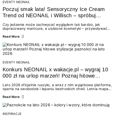
EVENTY NEONAIL
Poczuj smak lata! Sensoryczny Ice Cream
Trend od NEONAIL i Willisch – spróbuj
nowych lodów i odbierz prezent!
Czy jedzenie może zachwycać wyglądem tak bardzo, jak
dopracowany manicure, a ulubione kosmetyki – przywoływać
smak najpiękniejszych wakacyjnych wspomnień? Połączenie
świata beauty i oszałamiających deserów to coś więcej niż
Read More
chwilowa moda. To zaproszenie do celebracji chwili wszystkimi
zmysłami: przez soczysty kolor, aksamitną teksturę,
orzeźwiający zapach i słodki akcent na podniebieniu. Tego lata
NEONAIL łączy siły z marką Willisch, tworząc unikalny projekt
na styku jedzenia i piękna....
EVENTY NEONAIL
Konkurs NEONAIL x wakacje.pl – wygraj 10
000 zł na urlop marzeń! Poznaj hitowe
stylizacje paznokci na lato 2026
Lato 2026 oficjalnie ruszyło, a wraz z nim wyjątkowa platforma,
oparta na swobodzie i łapaniu beztroskich chwil. Letnia mapa
kolorów NEONAIL prowadzi nas przez najpiękniejsze
doświadczenia wakacji – od spontanicznych wyjazdów, przez
Read More
chwile relaksu, tropikalne inspiracje, aż po ekscytujące smaki.
Motywem przewodnim jest eksplorowanie i kolekcjonowanie
letnich momentów. Z tej okazji przygotowaliśmy coś absolutnie
wyjątkowego: wielki konkurs z wakacje.pl oraz dawkę
INSPIRACJE
najgorętszych trendów w...