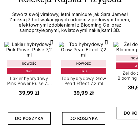
Stwórz swój viralowy, letni manicure jak Sara James!
Zmiksuj 7 hot wakacyjnych odcieni z perłowym topem,
efektownymi zdobieniami z Blooming Gel oraz
samoprzylepnymi, kwiatowymi naklejkami 3D.
NOW
NOWOŚĆ
NOWOŚĆ
3+
3+3
3+3
Żel do 
Blooming G
Lakier hybrydowy
Top hybrydowy Glow
Pink Power Pulse 7,2
Pearl Effect 7,2 ml
39,9
ml
39,99 zł
39,99 zł
DO KO
DO KOSZYKA
DO KOSZYKA