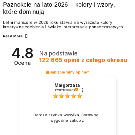
Paznokcie na lato 2026 – kolory i wzory,
które dominują
Letni manicure w 2026 roku stawia na wyraziste kolory,
kreatywne zdobienia i świeże interpretacje ponadczasowych
trendów. Wśród najmodniejszych propozycji nie brakuje
zarówno energetycznych odcieni inspirowanych wakacjami, jak
Read More
i delikatnych wzorów idealnych dla miłośniczek eleganckiej
prostoty. Jakie kolory i stylizacje paznokci będą królować latem
4.8
2026? Znajdź inspirację dla swojego manicure!
Na podstawie
122 665
opinii
z całego okresu
Ocena
Jak zbieramy opinie?
Małgorzata
zweryfikowano
Bardzo szybka wysyłka. Sprawne i
wygodne zakupy.