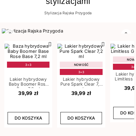
stylizacjami
Stylizacja Rajska Przygoda
Poprzedni
Nast
NOW
3+3
NOWOŚĆ
3+
3+3
Lakier h
Limitless 
Lakier hybrydowy
Lakier hybrydowy
m
Baby Boomer Rose
Pure Spark Clear 7,2
39,9
Base 7,2 ml
ml
39,99 zł
39,99 zł
DO KO
DO KOSZYKA
DO KOSZYKA