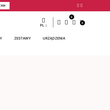
ZAM
Następny
0
0
PL
RY
ZESTAWY
URZĄDZENIA