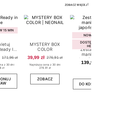
ZOBACZ WIĘCEJ
 15 MIN
NOWOŚĆ
DOSTĘPNY W
letuj
MYSTERY BOX
HEBE
eady In
COLOR
Zestaw do
ne
manicure
39,99 zł
171,96 zł
276,91 zł
japońskiego
139,99 zł
na z 30 dni
Najniższa cena z 30 dni
6 zł
276.91 zł
PONUJ
ZOBACZ
TAW
DO KOSZYKA