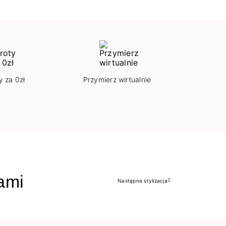
y za 0zł
Przymierz wirtualnie
jami
Następna stylizacja
Następny