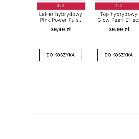
3+3
3+3
Lakier hybrydowy
Top hybrydowy
Pink Power Pulse
Glow Pearl Effec
7,2 ml
7,2 ml
39,99 zł
39,99 zł
DO KOSZYKA
DO KOSZYKA