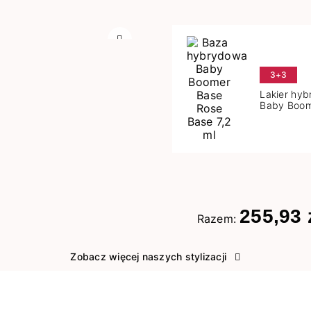
Następny
3+3
Lakier hy
Baby Boom
Base 7,2 m
255,93 
Razem:
Zobacz więcej naszych stylizacji