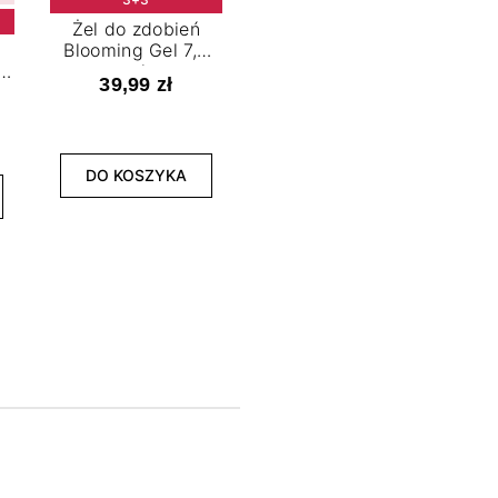
Żel do zdobień
Blooming Gel 7,2
t
ml
39,99 zł
NOWOŚĆ
3+3
DO KOSZYKA
Lakier hybrydowy
La
Limitless Green 7,2
Bol
ml
39,99 zł
DO KOSZYKA