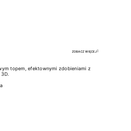
Pr
ZOBACZ WIĘCEJ
łowym topem, efektownymi zdobieniami z
 3D.