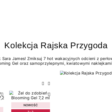
Kolekcja Rajska Przygoda
jak Sara James! Zmiksuj 7 hot wakacyjnych odcieni z per
oming Gel oraz samoprzylepnymi, kwiatowymi naklejkami
Poprzedni
Następny
NOWOŚĆ
3+3