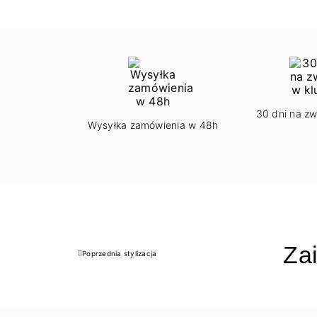
30 dni na zw
Wysyłka zamówienia w 48h
Zai
Poprzednia stylizacja
Poprzedni