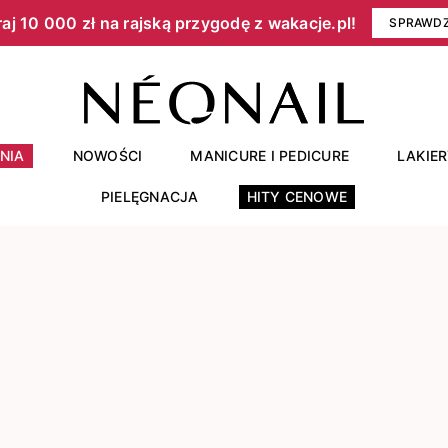
aj 10 000 zł na rajską przygodę z wakacje.pl!​
SPRAWD
NIA
NOWOŚCI
MANICURE I PEDICURE
LAKIE
PIELĘGNACJA
HITY CENOWE