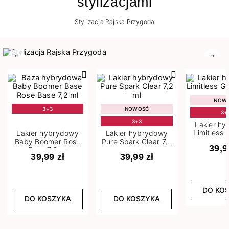
stylizacjami
Stylizacja Rajska Przygoda
Poprzedni
Nast
NOW
3+3
NOWOŚĆ
3+
3+3
Lakier h
Limitless 
Lakier hybrydowy
Lakier hybrydowy
m
Baby Boomer Rose
Pure Spark Clear 7,2
39,9
Base 7,2 ml
ml
39,99 zł
39,99 zł
DO KO
DO KOSZYKA
DO KOSZYKA