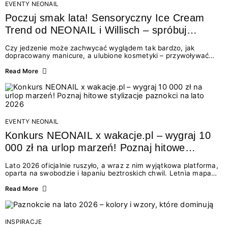
EVENTY NEONAIL
Poczuj smak lata! Sensoryczny Ice Cream
Trend od NEONAIL i Willisch – spróbuj
nowych lodów i odbierz prezent!
Czy jedzenie może zachwycać wyglądem tak bardzo, jak
dopracowany manicure, a ulubione kosmetyki – przywoływać
smak najpiękniejszych wakacyjnych wspomnień? Połączenie
świata beauty i oszałamiających deserów to coś więcej niż
Read More
chwilowa moda. To zaproszenie do celebracji chwili wszystkimi
zmysłami: przez soczysty kolor, aksamitną teksturę,
orzeźwiający zapach i słodki akcent na podniebieniu. Tego lata
NEONAIL łączy siły z marką Willisch, tworząc unikalny projekt
na styku jedzenia i piękna....
EVENTY NEONAIL
Konkurs NEONAIL x wakacje.pl – wygraj 10
000 zł na urlop marzeń! Poznaj hitowe
stylizacje paznokci na lato 2026
Lato 2026 oficjalnie ruszyło, a wraz z nim wyjątkowa platforma,
oparta na swobodzie i łapaniu beztroskich chwil. Letnia mapa
kolorów NEONAIL prowadzi nas przez najpiękniejsze
doświadczenia wakacji – od spontanicznych wyjazdów, przez
Read More
chwile relaksu, tropikalne inspiracje, aż po ekscytujące smaki.
Motywem przewodnim jest eksplorowanie i kolekcjonowanie
letnich momentów. Z tej okazji przygotowaliśmy coś absolutnie
wyjątkowego: wielki konkurs z wakacje.pl oraz dawkę
INSPIRACJE
najgorętszych trendów w...