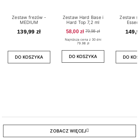
Zestaw frezów -
Zestaw Hard Base i
Zestaw s
MEDIUM
Hard Top 7,2 ml
Essen
139,99 zł
58,00 zł
149,9
79,98 zł
Najniższa cena z 30 dni
79.98 zł
DO KOSZYKA
DO KOSZYKA
DO KO
ZOBACZ WIĘCEJ