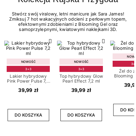
Stwórz swój viralowy, letni manicure jak Sara James!
Zmiksuj 7 hot wakacyjnych odcieni z perłowym topem,
efektownymi zdobieniami z Blooming Gel oraz
samoprzylepnymi, kwiatowymi naklejkami 3D.
NOW
NOWOŚĆ
NOWOŚĆ
3+
3+3
3+3
Żel do 
Blooming G
Lakier hybrydowy
Top hybrydowy Glow
Pink Power Pulse 7,2
Pearl Effect 7,2 ml
39,9
ml
39,99 zł
39,99 zł
DO KO
DO KOSZYKA
DO KOSZYKA