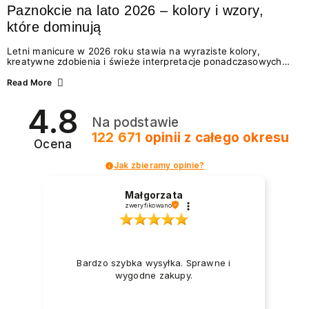
Paznokcie na lato 2026 – kolory i wzory,
które dominują
Letni manicure w 2026 roku stawia na wyraziste kolory,
kreatywne zdobienia i świeże interpretacje ponadczasowych
trendów. Wśród najmodniejszych propozycji nie brakuje
zarówno energetycznych odcieni inspirowanych wakacjami, jak
Read More
i delikatnych wzorów idealnych dla miłośniczek eleganckiej
prostoty. Jakie kolory i stylizacje paznokci będą królować latem
4.8
2026? Znajdź inspirację dla swojego manicure!
Na podstawie
122 671
opinii
z całego okresu
Ocena
Jak zbieramy opinie?
Małgorzata
zweryfikowano
Bardzo szybka wysyłka. Sprawne i
wygodne zakupy.