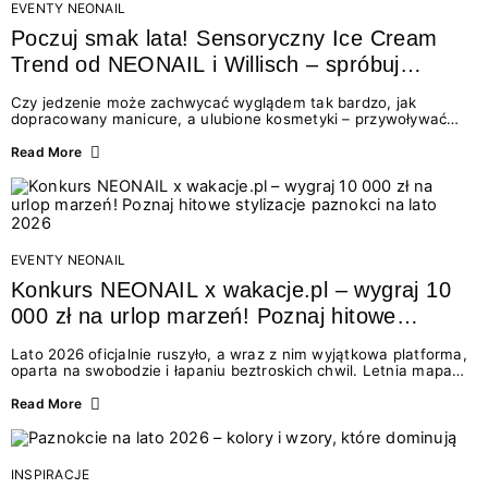
EVENTY NEONAIL
Poczuj smak lata! Sensoryczny Ice Cream
Trend od NEONAIL i Willisch – spróbuj
nowych lodów i odbierz prezent!
Czy jedzenie może zachwycać wyglądem tak bardzo, jak
dopracowany manicure, a ulubione kosmetyki – przywoływać
smak najpiękniejszych wakacyjnych wspomnień? Połączenie
świata beauty i oszałamiających deserów to coś więcej niż
Read More
chwilowa moda. To zaproszenie do celebracji chwili wszystkimi
zmysłami: przez soczysty kolor, aksamitną teksturę,
orzeźwiający zapach i słodki akcent na podniebieniu. Tego lata
NEONAIL łączy siły z marką Willisch, tworząc unikalny projekt
na styku jedzenia i piękna....
EVENTY NEONAIL
Konkurs NEONAIL x wakacje.pl – wygraj 10
000 zł na urlop marzeń! Poznaj hitowe
stylizacje paznokci na lato 2026
Lato 2026 oficjalnie ruszyło, a wraz z nim wyjątkowa platforma,
oparta na swobodzie i łapaniu beztroskich chwil. Letnia mapa
kolorów NEONAIL prowadzi nas przez najpiękniejsze
doświadczenia wakacji – od spontanicznych wyjazdów, przez
Read More
chwile relaksu, tropikalne inspiracje, aż po ekscytujące smaki.
Motywem przewodnim jest eksplorowanie i kolekcjonowanie
letnich momentów. Z tej okazji przygotowaliśmy coś absolutnie
wyjątkowego: wielki konkurs z wakacje.pl oraz dawkę
INSPIRACJE
najgorętszych trendów w...