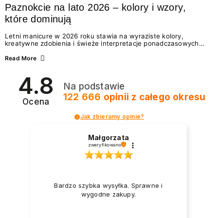
Paznokcie na lato 2026 – kolory i wzory,
które dominują
Letni manicure w 2026 roku stawia na wyraziste kolory,
kreatywne zdobienia i świeże interpretacje ponadczasowych
trendów. Wśród najmodniejszych propozycji nie brakuje
zarówno energetycznych odcieni inspirowanych wakacjami, jak
Read More
i delikatnych wzorów idealnych dla miłośniczek eleganckiej
prostoty. Jakie kolory i stylizacje paznokci będą królować latem
4.8
2026? Znajdź inspirację dla swojego manicure!
Na podstawie
122 666
opinii
z całego okresu
Ocena
Jak zbieramy opinie?
Małgorzata
zweryfikowano
Bardzo szybka wysyłka. Sprawne i
wygodne zakupy.