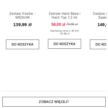
Zestaw frezów -
Zestaw Hard Base i
Zestaw s
MEDIUM
Hard Top 7,2 ml
Essen
139,99 zł
58,00 zł
149,9
79,98 zł
Najniższa cena z 30 dni
79.98 zł
DO KOSZYKA
DO KOSZYKA
DO KO
ZOBACZ WIĘCEJ