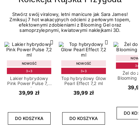
Stwórz swój viralowy, letni manicure jak Sara James!
Zmiksuj 7 hot wakacyjnych odcieni z perłowym topem,
efektownymi zdobieniami z Blooming Gel oraz
samoprzylepnymi, kwiatowymi naklejkami 3D.
NOW
NOWOŚĆ
NOWOŚĆ
3+
3+3
3+3
Żel do 
Blooming G
Lakier hybrydowy
Top hybrydowy Glow
Pink Power Pulse 7,2
Pearl Effect 7,2 ml
39,9
ml
39,99 zł
39,99 zł
DO KO
DO KOSZYKA
DO KOSZYKA