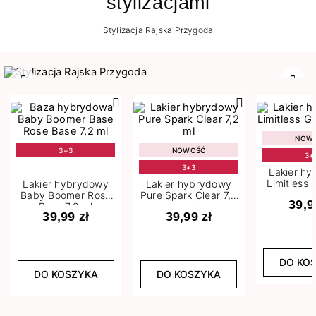
stylizacjami
Stylizacja Rajska Przygoda
Poprzedni
Nast
NOW
3+3
NOWOŚĆ
3+
3+3
Lakier h
Limitless 
Lakier hybrydowy
Lakier hybrydowy
m
Baby Boomer Rose
Pure Spark Clear 7,2
39,9
Base 7,2 ml
ml
39,99 zł
39,99 zł
DO KO
DO KOSZYKA
DO KOSZYKA