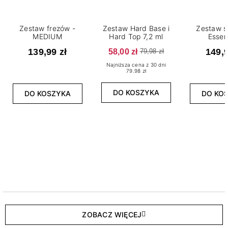
Zestaw frezów -
Zestaw Hard Base i
Zestaw s
MEDIUM
Hard Top 7,2 ml
Essen
139,99 zł
58,00 zł
149,9
79,98 zł
Najniższa cena z 30 dni
79.98 zł
DO KOSZYKA
DO KOSZYKA
DO KO
ZOBACZ WIĘCEJ