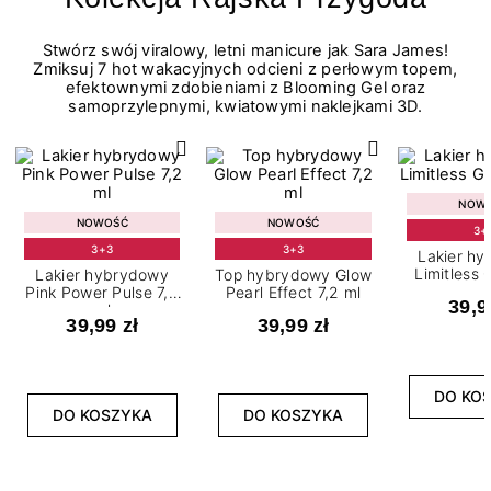
Stwórz swój viralowy, letni manicure jak Sara James!
Zmiksuj 7 hot wakacyjnych odcieni z perłowym topem,
efektownymi zdobieniami z Blooming Gel oraz
samoprzylepnymi, kwiatowymi naklejkami 3D.
NOW
NOWOŚĆ
NOWOŚĆ
3+
3+3
3+3
Lakier h
Limitless 
Lakier hybrydowy
Top hybrydowy Glow
m
Pink Power Pulse 7,2
Pearl Effect 7,2 ml
39,9
ml
39,99 zł
39,99 zł
DO KO
DO KOSZYKA
DO KOSZYKA