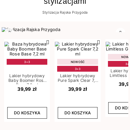
stylizacjami
Stylizacja Rajska Przygoda
Poprzedni
Nast
NOW
3+3
NOWOŚĆ
3+
3+3
Lakier h
Limitless 
Lakier hybrydowy
Lakier hybrydowy
m
Baby Boomer Rose
Pure Spark Clear 7,2
39,9
Base 7,2 ml
ml
39,99 zł
39,99 zł
DO KO
DO KOSZYKA
DO KOSZYKA