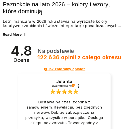
Paznokcie na lato 2026 – kolory i wzory,
które dominują
Letni manicure w 2026 roku stawia na wyraziste kolory,
kreatywne zdobienia i świeże interpretacje ponadczasowych
trendów. Wśród najmodniejszych propozycji nie brakuje
zarówno energetycznych odcieni inspirowanych wakacjami, jak
Read More
i delikatnych wzorów idealnych dla miłośniczek eleganckiej
prostoty. Jakie kolory i stylizacje paznokci będą królować latem
4.8
2026? Znajdź inspirację dla swojego manicure!
Na podstawie
122 636
opinii
z całego okresu
Ocena
Jak zbieramy opinie?
Jolanta
zweryfikowano
Dostawa na czas, zgodna z
zamówieniem. Rewelacja, bez zbędnych
nerwów. Dobrze zabezpieczona
przesyłka, wszystko w porządku. Obsługa
sklepu bez zarzutu. Towar zgodny z
opisem i zapotrzebowaniem. Przesyłka