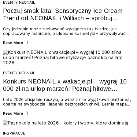
EVENTY NEONAIL
Poczuj smak lata! Sensoryczny Ice Cream
Trend od NEONAIL i Willisch – spróbuj
nowych lodów i odbierz prezent!
Czy jedzenie może zachwycać wyglądem tak bardzo, jak
dopracowany manicure, a ulubione kosmetyki – przywoływać
smak najpiękniejszych wakacyjnych wspomnień? Połączenie
świata beauty i oszałamiających deserów to coś więcej niż
Read More
chwilowa moda. To zaproszenie do celebracji chwili wszystkimi
zmysłami: przez soczysty kolor, aksamitną teksturę,
orzeźwiający zapach i słodki akcent na podniebieniu. Tego lata
NEONAIL łączy siły z marką Willisch, tworząc unikalny projekt
na styku jedzenia i piękna....
EVENTY NEONAIL
Konkurs NEONAIL x wakacje.pl – wygraj 10
000 zł na urlop marzeń! Poznaj hitowe
stylizacje paznokci na lato 2026
Lato 2026 oficjalnie ruszyło, a wraz z nim wyjątkowa platforma,
oparta na swobodzie i łapaniu beztroskich chwil. Letnia mapa
kolorów NEONAIL prowadzi nas przez najpiękniejsze
doświadczenia wakacji – od spontanicznych wyjazdów, przez
Read More
chwile relaksu, tropikalne inspiracje, aż po ekscytujące smaki.
Motywem przewodnim jest eksplorowanie i kolekcjonowanie
letnich momentów. Z tej okazji przygotowaliśmy coś absolutnie
wyjątkowego: wielki konkurs z wakacje.pl oraz dawkę
INSPIRACJE
najgorętszych trendów w...