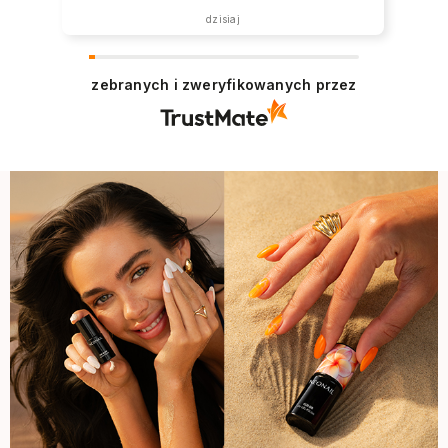
została zrealizowana ekspresowo.
dzisiaj
Polecam wszystkim zainteresowanym.
zebranych i zweryfikowanych przez