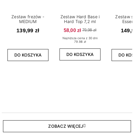
Zestaw frezów -
Zestaw Hard Base i
Zestaw s
MEDIUM
Hard Top 7,2 ml
Essen
139,99 zł
58,00 zł
149,9
79,98 zł
Najniższa cena z 30 dni
79.98 zł
DO KOSZYKA
DO KOSZYKA
DO KO
ZOBACZ WIĘCEJ