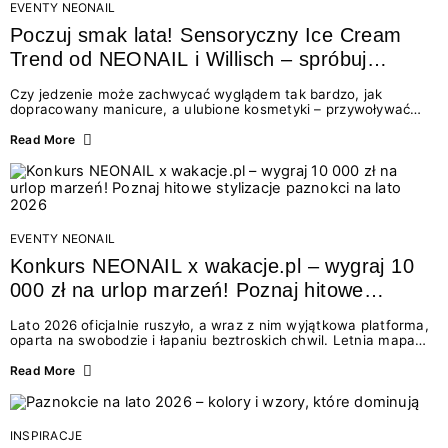
EVENTY NEONAIL
Poczuj smak lata! Sensoryczny Ice Cream
Trend od NEONAIL i Willisch – spróbuj
nowych lodów i odbierz prezent!
Czy jedzenie może zachwycać wyglądem tak bardzo, jak
dopracowany manicure, a ulubione kosmetyki – przywoływać
smak najpiękniejszych wakacyjnych wspomnień? Połączenie
świata beauty i oszałamiających deserów to coś więcej niż
Read More
chwilowa moda. To zaproszenie do celebracji chwili wszystkimi
zmysłami: przez soczysty kolor, aksamitną teksturę,
orzeźwiający zapach i słodki akcent na podniebieniu. Tego lata
NEONAIL łączy siły z marką Willisch, tworząc unikalny projekt
na styku jedzenia i piękna....
EVENTY NEONAIL
Konkurs NEONAIL x wakacje.pl – wygraj 10
000 zł na urlop marzeń! Poznaj hitowe
stylizacje paznokci na lato 2026
Lato 2026 oficjalnie ruszyło, a wraz z nim wyjątkowa platforma,
oparta na swobodzie i łapaniu beztroskich chwil. Letnia mapa
kolorów NEONAIL prowadzi nas przez najpiękniejsze
doświadczenia wakacji – od spontanicznych wyjazdów, przez
Read More
chwile relaksu, tropikalne inspiracje, aż po ekscytujące smaki.
Motywem przewodnim jest eksplorowanie i kolekcjonowanie
letnich momentów. Z tej okazji przygotowaliśmy coś absolutnie
wyjątkowego: wielki konkurs z wakacje.pl oraz dawkę
INSPIRACJE
najgorętszych trendów w...