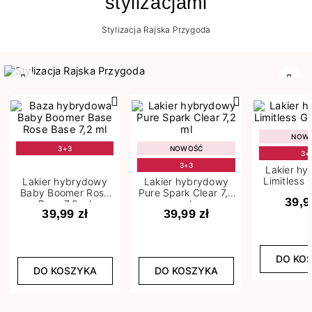
stylizacjami
Stylizacja Rajska Przygoda
Poprzedni
Nast
NOW
3+3
NOWOŚĆ
3+
3+3
Lakier h
Limitless 
Lakier hybrydowy
Lakier hybrydowy
m
Baby Boomer Rose
Pure Spark Clear 7,2
39,9
Base 7,2 ml
ml
39,99 zł
39,99 zł
DO KO
DO KOSZYKA
DO KOSZYKA