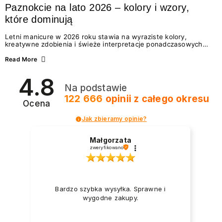
Paznokcie na lato 2026 – kolory i wzory,
które dominują
Letni manicure w 2026 roku stawia na wyraziste kolory,
kreatywne zdobienia i świeże interpretacje ponadczasowych
trendów. Wśród najmodniejszych propozycji nie brakuje
zarówno energetycznych odcieni inspirowanych wakacjami, jak
Read More
i delikatnych wzorów idealnych dla miłośniczek eleganckiej
prostoty. Jakie kolory i stylizacje paznokci będą królować latem
4.8
2026? Znajdź inspirację dla swojego manicure!
Na podstawie
122 666
opinii
z całego okresu
Ocena
Jak zbieramy opinie?
Małgorzata
zweryfikowano
Bardzo szybka wysyłka. Sprawne i
wygodne zakupy.