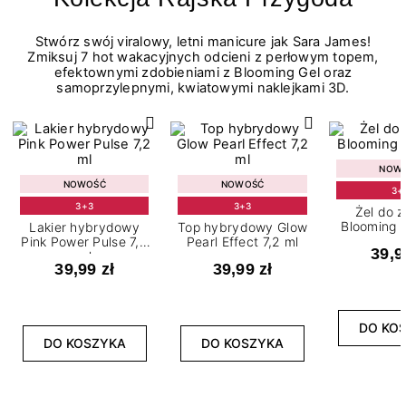
Stwórz swój viralowy, letni manicure jak Sara James!
Zmiksuj 7 hot wakacyjnych odcieni z perłowym topem,
efektownymi zdobieniami z Blooming Gel oraz
samoprzylepnymi, kwiatowymi naklejkami 3D.
NOW
NOWOŚĆ
NOWOŚĆ
3+
3+3
3+3
Żel do 
Blooming G
Lakier hybrydowy
Top hybrydowy Glow
Pink Power Pulse 7,2
Pearl Effect 7,2 ml
39,9
ml
39,99 zł
39,99 zł
DO KO
DO KOSZYKA
DO KOSZYKA