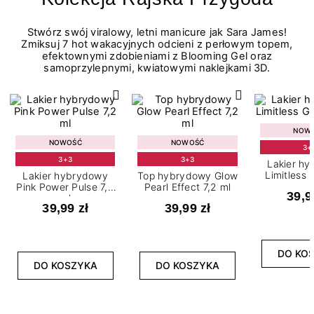
Stwórz swój viralowy, letni manicure jak Sara James!
Zmiksuj 7 hot wakacyjnych odcieni z perłowym topem,
efektownymi zdobieniami z Blooming Gel oraz
samoprzylepnymi, kwiatowymi naklejkami 3D.
NOW
NOWOŚĆ
NOWOŚĆ
3+
3+3
3+3
Lakier h
Limitless 
Lakier hybrydowy
Top hybrydowy Glow
m
Pink Power Pulse 7,2
Pearl Effect 7,2 ml
39,9
ml
39,99 zł
39,99 zł
DO KO
DO KOSZYKA
DO KOSZYKA