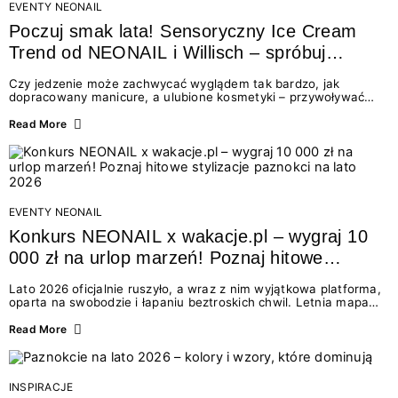
EVENTY NEONAIL
Poczuj smak lata! Sensoryczny Ice Cream
Trend od NEONAIL i Willisch – spróbuj
nowych lodów i odbierz prezent!
Czy jedzenie może zachwycać wyglądem tak bardzo, jak
dopracowany manicure, a ulubione kosmetyki – przywoływać
smak najpiękniejszych wakacyjnych wspomnień? Połączenie
świata beauty i oszałamiających deserów to coś więcej niż
Read More
chwilowa moda. To zaproszenie do celebracji chwili wszystkimi
zmysłami: przez soczysty kolor, aksamitną teksturę,
orzeźwiający zapach i słodki akcent na podniebieniu. Tego lata
NEONAIL łączy siły z marką Willisch, tworząc unikalny projekt
na styku jedzenia i piękna....
EVENTY NEONAIL
Konkurs NEONAIL x wakacje.pl – wygraj 10
000 zł na urlop marzeń! Poznaj hitowe
stylizacje paznokci na lato 2026
Lato 2026 oficjalnie ruszyło, a wraz z nim wyjątkowa platforma,
oparta na swobodzie i łapaniu beztroskich chwil. Letnia mapa
kolorów NEONAIL prowadzi nas przez najpiękniejsze
doświadczenia wakacji – od spontanicznych wyjazdów, przez
Read More
chwile relaksu, tropikalne inspiracje, aż po ekscytujące smaki.
Motywem przewodnim jest eksplorowanie i kolekcjonowanie
letnich momentów. Z tej okazji przygotowaliśmy coś absolutnie
wyjątkowego: wielki konkurs z wakacje.pl oraz dawkę
INSPIRACJE
najgorętszych trendów w...