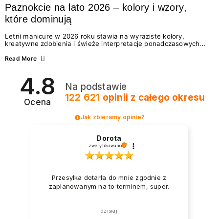
Paznokcie na lato 2026 – kolory i wzory,
które dominują
Letni manicure w 2026 roku stawia na wyraziste kolory,
kreatywne zdobienia i świeże interpretacje ponadczasowych
trendów. Wśród najmodniejszych propozycji nie brakuje
zarówno energetycznych odcieni inspirowanych wakacjami, jak
Read More
i delikatnych wzorów idealnych dla miłośniczek eleganckiej
prostoty. Jakie kolory i stylizacje paznokci będą królować latem
4.8
2026? Znajdź inspirację dla swojego manicure!
Na podstawie
122 621
opinii
z całego okresu
Ocena
Jak zbieramy opinie?
Dorota
zweryfikowano
Przesyłka dotarła do mnie zgodnie z
zaplanowanym na to terminem, super.
dzisiaj