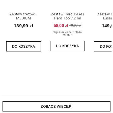
Zestaw frezów -
Zestaw Hard Base i
Zestaw s
MEDIUM
Hard Top 7,2 ml
Essen
139,99 zł
58,00 zł
149,9
79,98 zł
Najniższa cena z 30 dni
79.98 zł
DO KOSZYKA
DO KOSZYKA
DO KO
ZOBACZ WIĘCEJ