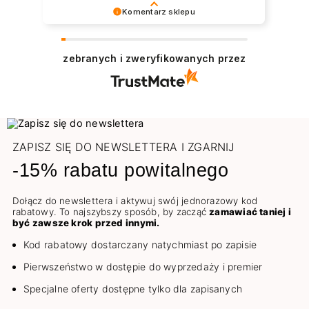
Komentarz sklepu
Bardzo dziękujemy za pozytywną opinię.
Podczas naszej pracy stawiamy na
zebranych i zweryfikowanych przez
profesjonalizm i zadowolenie Klienta. Cieszymy
się, że spełniliśmy Pani oczekiwania.
Zapraszamy do ponownego skorzystania z
naszej oferty. Pozdrawiamy
ZAPISZ SIĘ DO NEWSLETTERA I ZGARNIJ
-15% rabatu powitalnego
Dołącz do newslettera i aktywuj swój jednorazowy kod
rabatowy. To najszybszy sposób, by zacząć
zamawiać taniej i
być zawsze krok przed innymi.
Kod rabatowy dostarczany natychmiast po zapisie
Pierwszeństwo w dostępie do wyprzedaży i premier
Specjalne oferty dostępne tylko dla zapisanych