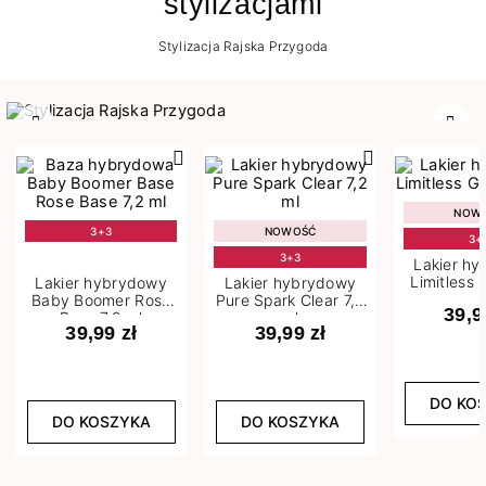
stylizacjami
Stylizacja Rajska Przygoda
Poprzedni
Nast
NOW
3+3
NOWOŚĆ
3+
3+3
Lakier h
Limitless 
Lakier hybrydowy
Lakier hybrydowy
m
Baby Boomer Rose
Pure Spark Clear 7,2
39,9
Base 7,2 ml
ml
39,99 zł
39,99 zł
DO KO
DO KOSZYKA
DO KOSZYKA