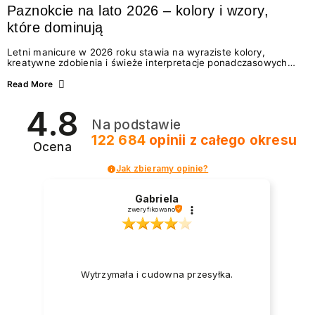
Paznokcie na lato 2026 – kolory i wzory,
które dominują
Letni manicure w 2026 roku stawia na wyraziste kolory,
kreatywne zdobienia i świeże interpretacje ponadczasowych
trendów. Wśród najmodniejszych propozycji nie brakuje
zarówno energetycznych odcieni inspirowanych wakacjami, jak
Read More
i delikatnych wzorów idealnych dla miłośniczek eleganckiej
prostoty. Jakie kolory i stylizacje paznokci będą królować latem
4.8
2026? Znajdź inspirację dla swojego manicure!
Na podstawie
122 684
opinii
z całego okresu
Ocena
Jak zbieramy opinie?
Gabriela
zweryfikowano
Wytrzymała i cudowna przesyłka.