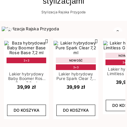
stylizacjami
Stylizacja Rajska Przygoda
Poprzedni
Nast
NOW
3+3
NOWOŚĆ
3+
3+3
Lakier h
Limitless 
Lakier hybrydowy
Lakier hybrydowy
m
Baby Boomer Rose
Pure Spark Clear 7,2
39,9
Base 7,2 ml
ml
39,99 zł
39,99 zł
DO KO
DO KOSZYKA
DO KOSZYKA