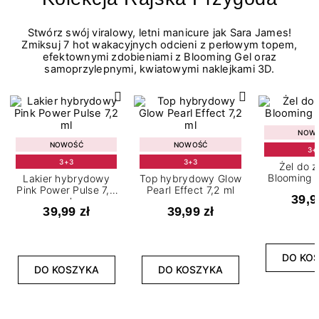
Stwórz swój viralowy, letni manicure jak Sara James!
Zmiksuj 7 hot wakacyjnych odcieni z perłowym topem,
efektownymi zdobieniami z Blooming Gel oraz
samoprzylepnymi, kwiatowymi naklejkami 3D.
NOW
NOWOŚĆ
NOWOŚĆ
3+
3+3
3+3
Żel do 
Blooming G
Lakier hybrydowy
Top hybrydowy Glow
Pink Power Pulse 7,2
Pearl Effect 7,2 ml
39,9
ml
39,99 zł
39,99 zł
DO KO
DO KOSZYKA
DO KOSZYKA