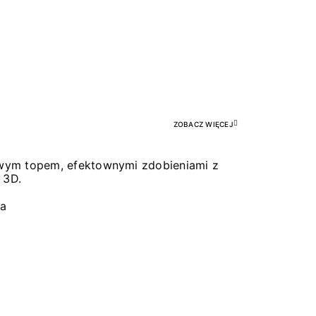
Pr
ZOBACZ WIĘCEJ
łowym topem, efektownymi zdobieniami z
 3D.