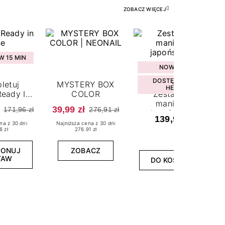
ZOBACZ WIĘCEJ
 15 MIN
NOWOŚĆ
DOSTĘPNY W
letuj
MYSTERY BOX
HEBE
eady In
COLOR
Zestaw do
ne
manicure
39,99 zł
171,96 zł
276,91 zł
japońskiego
139,99 zł
na z 30 dni
Najniższa cena z 30 dni
6 zł
276.91 zł
PONUJ
ZOBACZ
TAW
DO KOSZYKA