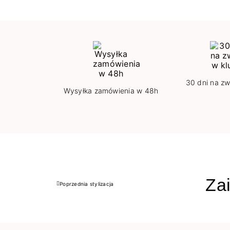
30 dni na zw
Wysyłka zamówienia w 48h
Zai
Poprzednia stylizacja
Poprzedni