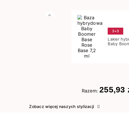
Następny
3+3
Lakier hy
Baby Boom
Base 7,2 m
255,93 
Razem:
Zobacz więcej naszych stylizacji