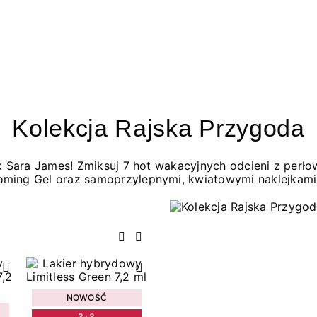
Kolekcja Rajska Przygoda
jak Sara James! Zmiksuj 7 hot wakacyjnych odcieni z per
oming Gel oraz samoprzylepnymi, kwiatowymi naklejkami
Poprzedni
Następny
NOWOŚĆ
3+3