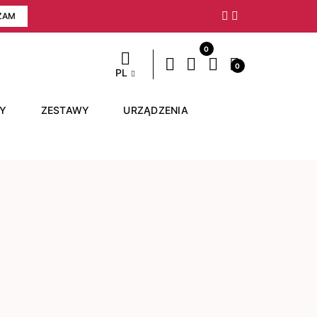
ZAM
Następny
0
0
PL
RY
ZESTAWY
URZĄDZENIA