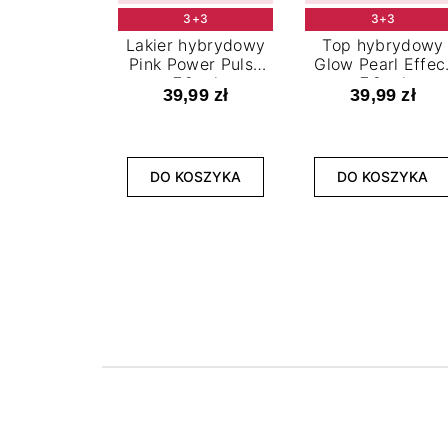
3+3
3+3
Lakier hybrydowy
Top hybrydowy
Pink Power Pulse
Glow Pearl Effec
7,2 ml
7,2 ml
39,99 zł
39,99 zł
DO KOSZYKA
DO KOSZYKA