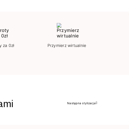
y za 0zł
Przymierz wirtualnie
jami
Następna stylizacja
Następny