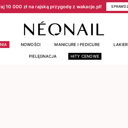
aj 10 000 zł na rajską przygodę z wakacje.pl!​
SPRAWD
NIA
NOWOŚCI
MANICURE I PEDICURE
LAKIE
PIELĘGNACJA
HITY CENOWE