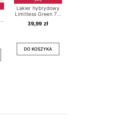
Lakier hybrydowy
Limitless Green 7,2
t
ml
39,99 zł
NOWOŚĆ
3+3
DO KOSZYKA
Lakier hybrydowy
La
Bold Horizon 7,2 ml
Fea
39,99 zł
DO KOSZYKA