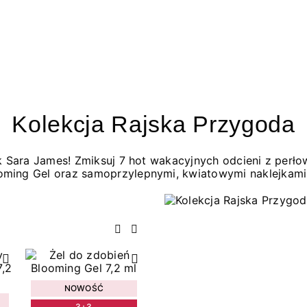
Kolekcja Rajska Przygoda
jak Sara James! Zmiksuj 7 hot wakacyjnych odcieni z per
oming Gel oraz samoprzylepnymi, kwiatowymi naklejkami
Poprzedni
Następny
NOWOŚĆ
3+3