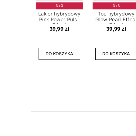
3+3
3+3
Lakier hybrydowy
Top hybrydowy
Pink Power Pulse
Glow Pearl Effec
7,2 ml
7,2 ml
39,99 zł
39,99 zł
DO KOSZYKA
DO KOSZYKA