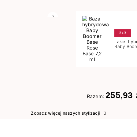
Następny
3+3
Lakier hy
Baby Boom
Base 7,2 m
255,93 
Razem:
Zobacz więcej naszych stylizacji