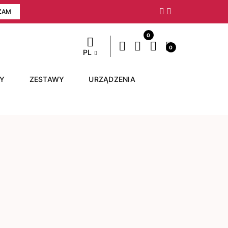
ZAM
Następny
0
0
PL
RY
ZESTAWY
URZĄDZENIA