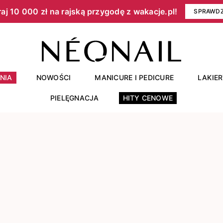
aj 10 000 zł na rajską przygodę z wakacje.pl!​
SPRAWD
NIA
NOWOŚCI
MANICURE I PEDICURE
LAKIE
PIELĘGNACJA
HITY CENOWE