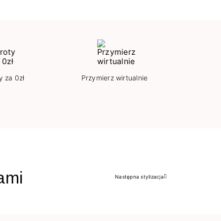
y za 0zł
Przymierz wirtualnie
jami
Następna stylizacja
Następny