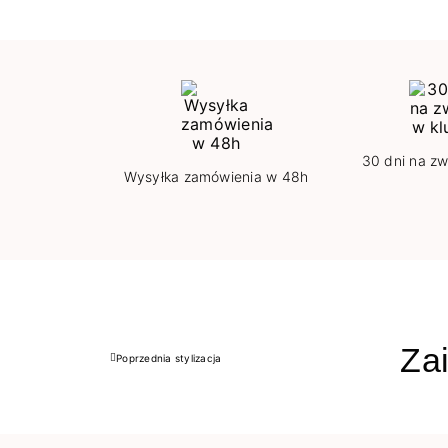
30 dni na zw
Wysyłka zamówienia w 48h
Zai
Poprzednia stylizacja
Poprzedni