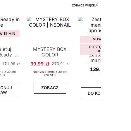
ZOBACZ WIĘCEJ
 15 MIN
NOWOŚĆ
DOSTĘPNY W
letuj
MYSTERY BOX
HEBE
eady In
COLOR
Zestaw do
ne
manicure
39,99 zł
171,96 zł
276,91 zł
japońskiego
139,99 zł
na z 30 dni
Najniższa cena z 30 dni
6 zł
276.91 zł
PONUJ
ZOBACZ
TAW
DO KOSZYKA