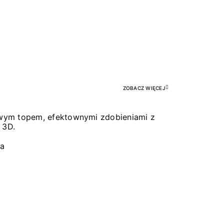
Pr
ZOBACZ WIĘCEJ
łowym topem, efektownymi zdobieniami z
 3D.