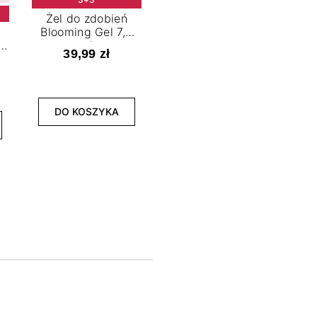
Żel do zdobień
Blooming Gel 7,2
t
ml
39,99 zł
NOWOŚĆ
3+3
DO KOSZYKA
Lakier hybrydowy
La
Limitless Green 7,2
Bol
ml
39,99 zł
DO KOSZYKA