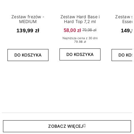
Zestaw frezów -
Zestaw Hard Base i
Zestaw s
MEDIUM
Hard Top 7,2 ml
Essen
139,99 zł
58,00 zł
149,9
79,98 zł
Najniższa cena z 30 dni
79.98 zł
DO KOSZYKA
DO KOSZYKA
DO KO
ZOBACZ WIĘCEJ