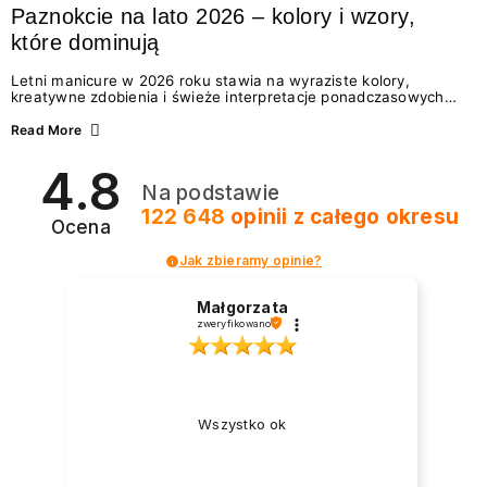
Paznokcie na lato 2026 – kolory i wzory,
które dominują
Letni manicure w 2026 roku stawia na wyraziste kolory,
kreatywne zdobienia i świeże interpretacje ponadczasowych
trendów. Wśród najmodniejszych propozycji nie brakuje
zarówno energetycznych odcieni inspirowanych wakacjami, jak
Read More
i delikatnych wzorów idealnych dla miłośniczek eleganckiej
prostoty. Jakie kolory i stylizacje paznokci będą królować latem
4.8
2026? Znajdź inspirację dla swojego manicure!
Na podstawie
122 648
opinii
z całego okresu
Ocena
Jak zbieramy opinie?
Małgorzata
zweryfikowano
Wszystko ok