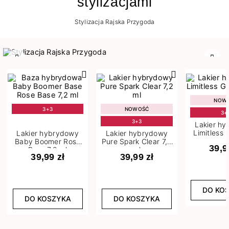
stylizacjami
Stylizacja Rajska Przygoda
Poprzedni
Nast
NOW
3+3
NOWOŚĆ
3+
3+3
Lakier h
Limitless 
Lakier hybrydowy
Lakier hybrydowy
m
Baby Boomer Rose
Pure Spark Clear 7,2
39,9
Base 7,2 ml
ml
39,99 zł
39,99 zł
DO KO
DO KOSZYKA
DO KOSZYKA