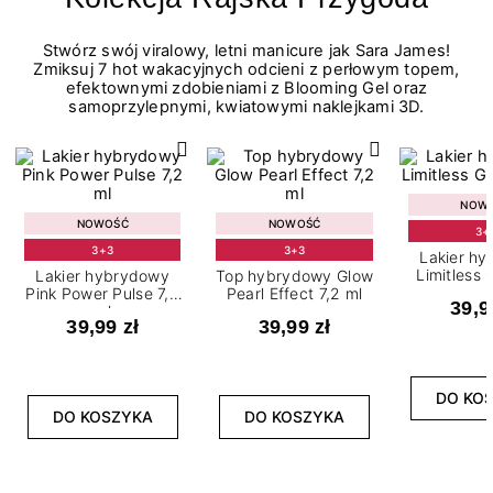
Stwórz swój viralowy, letni manicure jak Sara James!
Zmiksuj 7 hot wakacyjnych odcieni z perłowym topem,
efektownymi zdobieniami z Blooming Gel oraz
samoprzylepnymi, kwiatowymi naklejkami 3D.
NOW
NOWOŚĆ
NOWOŚĆ
3+
3+3
3+3
Lakier h
Limitless 
Lakier hybrydowy
Top hybrydowy Glow
m
Pink Power Pulse 7,2
Pearl Effect 7,2 ml
39,9
ml
39,99 zł
39,99 zł
DO KO
DO KOSZYKA
DO KOSZYKA