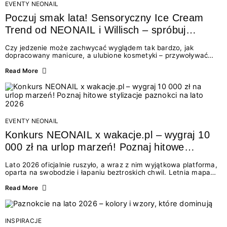
EVENTY NEONAIL
Poczuj smak lata! Sensoryczny Ice Cream
Trend od NEONAIL i Willisch – spróbuj
nowych lodów i odbierz prezent!
Czy jedzenie może zachwycać wyglądem tak bardzo, jak
dopracowany manicure, a ulubione kosmetyki – przywoływać
smak najpiękniejszych wakacyjnych wspomnień? Połączenie
świata beauty i oszałamiających deserów to coś więcej niż
Read More
chwilowa moda. To zaproszenie do celebracji chwili wszystkimi
zmysłami: przez soczysty kolor, aksamitną teksturę,
orzeźwiający zapach i słodki akcent na podniebieniu. Tego lata
NEONAIL łączy siły z marką Willisch, tworząc unikalny projekt
na styku jedzenia i piękna....
EVENTY NEONAIL
Konkurs NEONAIL x wakacje.pl – wygraj 10
000 zł na urlop marzeń! Poznaj hitowe
stylizacje paznokci na lato 2026
Lato 2026 oficjalnie ruszyło, a wraz z nim wyjątkowa platforma,
oparta na swobodzie i łapaniu beztroskich chwil. Letnia mapa
kolorów NEONAIL prowadzi nas przez najpiękniejsze
doświadczenia wakacji – od spontanicznych wyjazdów, przez
Read More
chwile relaksu, tropikalne inspiracje, aż po ekscytujące smaki.
Motywem przewodnim jest eksplorowanie i kolekcjonowanie
letnich momentów. Z tej okazji przygotowaliśmy coś absolutnie
wyjątkowego: wielki konkurs z wakacje.pl oraz dawkę
INSPIRACJE
najgorętszych trendów w...