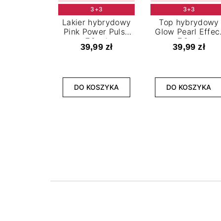
3+3
3+3
Lakier hybrydowy
Top hybrydowy
Pink Power Pulse
Glow Pearl Effec
7,2 ml
7,2 ml
39,99 zł
39,99 zł
DO KOSZYKA
DO KOSZYKA