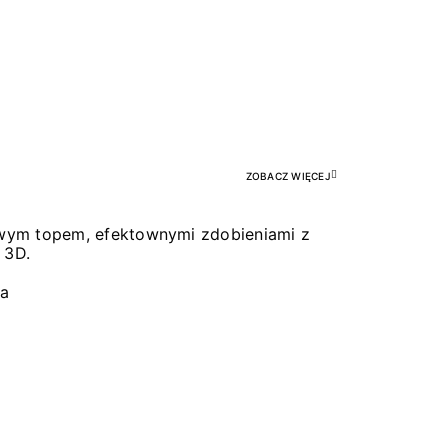
Pr
ZOBACZ WIĘCEJ
łowym topem, efektownymi zdobieniami z
 3D.