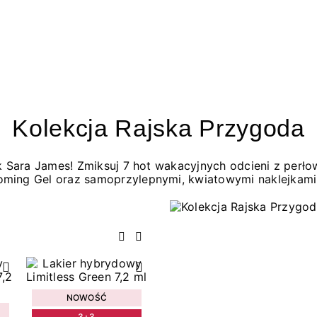
Kolekcja Rajska Przygoda
jak Sara James! Zmiksuj 7 hot wakacyjnych odcieni z per
oming Gel oraz samoprzylepnymi, kwiatowymi naklejkami
Poprzedni
Następny
NOWOŚĆ
3+3