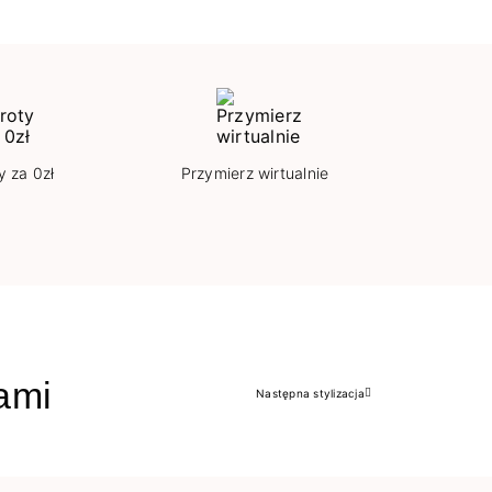
y za 0zł
Przymierz wirtualnie
jami
Następna stylizacja
Następny