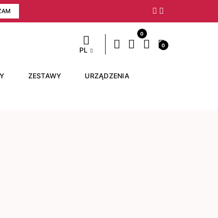
ZAM
Następny
0
0
PL
RY
ZESTAWY
URZĄDZENIA