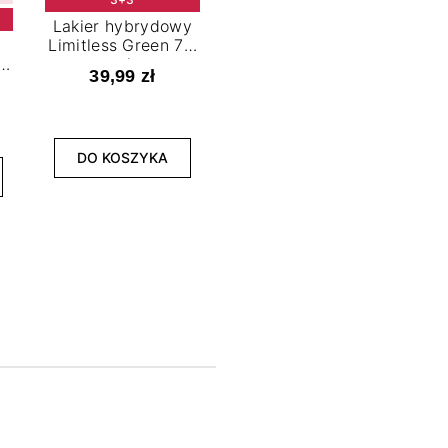
Lakier hybrydowy
Limitless Green 7,2
t
ml
39,99 zł
NOWOŚĆ
3+3
DO KOSZYKA
Lakier hybrydowy
La
Bold Horizon 7,2 ml
Fea
39,99 zł
DO KOSZYKA