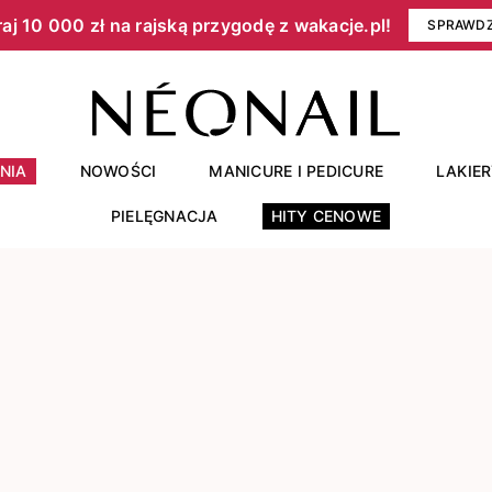
aj 10 000 zł na rajską przygodę z wakacje.pl!​
SPRAWD
NIA
NOWOŚCI
MANICURE I PEDICURE
LAKIE
PIELĘGNACJA
HITY CENOWE