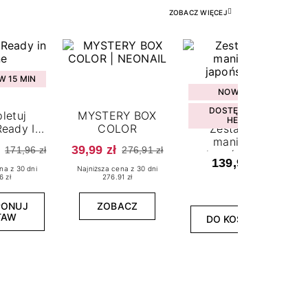
ZOBACZ WIĘCEJ
 15 MIN
NOWOŚĆ
DOSTĘPNY W
letuj
MYSTERY BOX
HEBE
eady In
COLOR
Zestaw do
ne
manicure
39,99 zł
171,96 zł
276,91 zł
japońskiego
139,99 zł
na z 30 dni
Najniższa cena z 30 dni
6 zł
276.91 zł
PONUJ
ZOBACZ
TAW
DO KOSZYKA