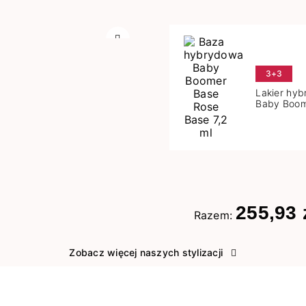
Następny
3+3
Lakier hy
Baby Boom
Base 7,2 m
255,93 
Razem:
Zobacz więcej naszych stylizacji