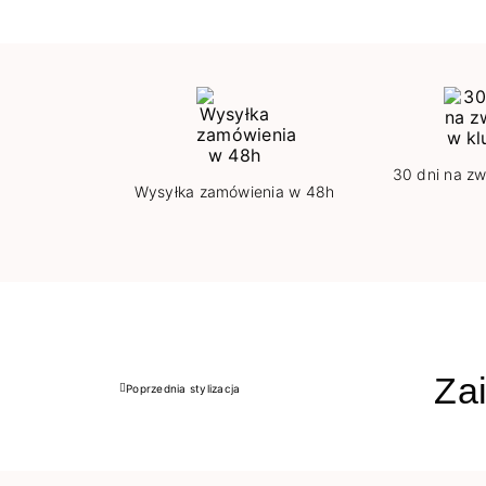
30 dni na zw
Wysyłka zamówienia w 48h
Zai
Poprzednia stylizacja
Poprzedni