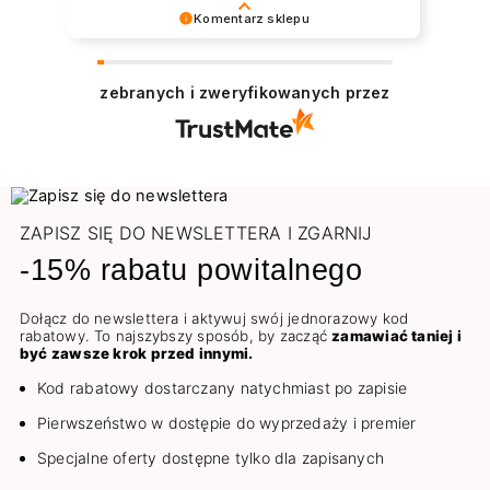
Komentarz sklepu
Dziękujemy serdecznie 😊 Bardzo cieszy nas
zadowolenie z udanych zakupów w sklepie
zebranych i zweryfikowanych przez
NEONAIL. Pozdrawiamy
ZAPISZ SIĘ DO NEWSLETTERA I ZGARNIJ
-15% rabatu powitalnego
Dołącz do newslettera i aktywuj swój jednorazowy kod
rabatowy. To najszybszy sposób, by zacząć
zamawiać taniej i
być zawsze krok przed innymi.
Kod rabatowy dostarczany natychmiast po zapisie
Pierwszeństwo w dostępie do wyprzedaży i premier
Specjalne oferty dostępne tylko dla zapisanych