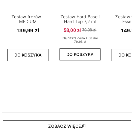
Zestaw frezów -
Zestaw Hard Base i
Zestaw s
MEDIUM
Hard Top 7,2 ml
Essen
139,99 zł
58,00 zł
149,9
79,98 zł
Najniższa cena z 30 dni
79.98 zł
DO KOSZYKA
DO KOSZYKA
DO KO
ZOBACZ WIĘCEJ