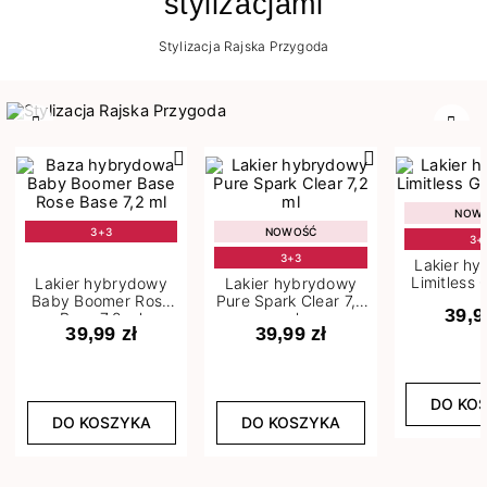
stylizacjami
Stylizacja Rajska Przygoda
Poprzedni
Nast
NOW
3+3
NOWOŚĆ
3+
3+3
Lakier h
Limitless 
Lakier hybrydowy
Lakier hybrydowy
m
Baby Boomer Rose
Pure Spark Clear 7,2
39,9
Base 7,2 ml
ml
39,99 zł
39,99 zł
DO KO
DO KOSZYKA
DO KOSZYKA