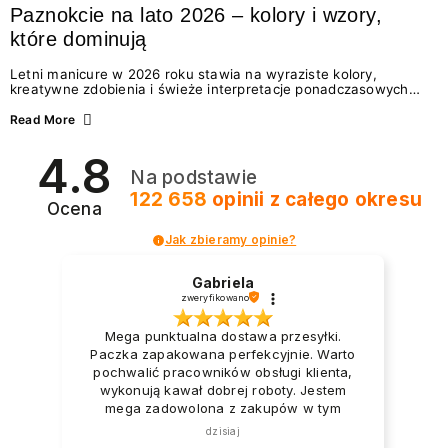
Paznokcie na lato 2026 – kolory i wzory,
które dominują
Letni manicure w 2026 roku stawia na wyraziste kolory,
kreatywne zdobienia i świeże interpretacje ponadczasowych
trendów. Wśród najmodniejszych propozycji nie brakuje
zarówno energetycznych odcieni inspirowanych wakacjami, jak
Read More
i delikatnych wzorów idealnych dla miłośniczek eleganckiej
prostoty. Jakie kolory i stylizacje paznokci będą królować latem
4.8
2026? Znajdź inspirację dla swojego manicure!
Na podstawie
122 658
opinii
z całego okresu
Ocena
Jak zbieramy opinie?
Gabriela
zweryfikowano
Mega punktualna dostawa przesyłki.
Paczka zapakowana perfekcyjnie. Warto
pochwalić pracowników obsługi klienta,
wykonują kawał dobrej roboty. Jestem
mega zadowolona z zakupów w tym
sklepie.
dzisiaj