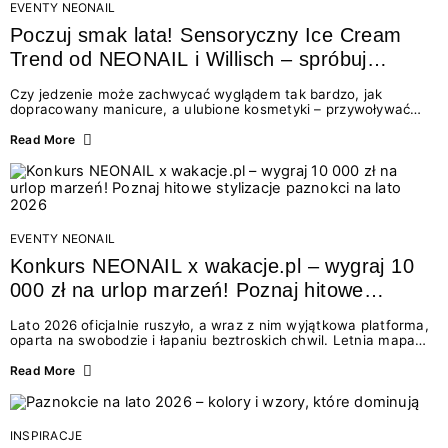
EVENTY NEONAIL
Poczuj smak lata! Sensoryczny Ice Cream
Trend od NEONAIL i Willisch – spróbuj
nowych lodów i odbierz prezent!
Czy jedzenie może zachwycać wyglądem tak bardzo, jak
dopracowany manicure, a ulubione kosmetyki – przywoływać
smak najpiękniejszych wakacyjnych wspomnień? Połączenie
świata beauty i oszałamiających deserów to coś więcej niż
Read More
chwilowa moda. To zaproszenie do celebracji chwili wszystkimi
zmysłami: przez soczysty kolor, aksamitną teksturę,
orzeźwiający zapach i słodki akcent na podniebieniu. Tego lata
NEONAIL łączy siły z marką Willisch, tworząc unikalny projekt
na styku jedzenia i piękna....
EVENTY NEONAIL
Konkurs NEONAIL x wakacje.pl – wygraj 10
000 zł na urlop marzeń! Poznaj hitowe
stylizacje paznokci na lato 2026
Lato 2026 oficjalnie ruszyło, a wraz z nim wyjątkowa platforma,
oparta na swobodzie i łapaniu beztroskich chwil. Letnia mapa
kolorów NEONAIL prowadzi nas przez najpiękniejsze
doświadczenia wakacji – od spontanicznych wyjazdów, przez
Read More
chwile relaksu, tropikalne inspiracje, aż po ekscytujące smaki.
Motywem przewodnim jest eksplorowanie i kolekcjonowanie
letnich momentów. Z tej okazji przygotowaliśmy coś absolutnie
wyjątkowego: wielki konkurs z wakacje.pl oraz dawkę
INSPIRACJE
najgorętszych trendów w...