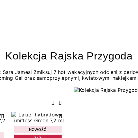
Kolekcja Rajska Przygoda
jak Sara James! Zmiksuj 7 hot wakacyjnych odcieni z per
oming Gel oraz samoprzylepnymi, kwiatowymi naklejkami
Poprzedni
Następny
NOWOŚĆ
3+3