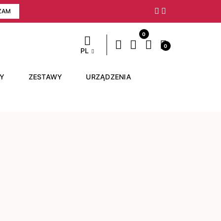
ZAM
Następny
0
0
PL
RY
ZESTAWY
URZĄDZENIA