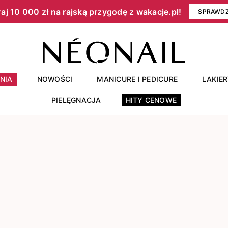
aj 10 000 zł na rajską przygodę z wakacje.pl!​
SPRAWD
NIA
NOWOŚCI
MANICURE I PEDICURE
LAKIE
PIELĘGNACJA
HITY CENOWE