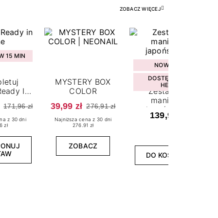
ZOBACZ WIĘCEJ
 15 MIN
NOWOŚĆ
DOSTĘPNY W
letuj
MYSTERY BOX
HEBE
eady In
COLOR
Zestaw do
ne
manicure
39,99 zł
171,96 zł
276,91 zł
japońskiego
139,99 zł
na z 30 dni
Najniższa cena z 30 dni
6 zł
276.91 zł
PONUJ
ZOBACZ
TAW
DO KOSZYKA