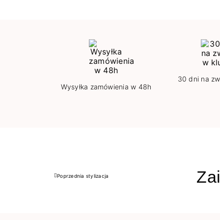
30 dni na zw
Wysyłka zamówienia w 48h
Zai
Poprzednia stylizacja
Poprzedni