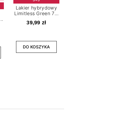
Lakier hybrydowy
Limitless Green 7,2
t
ml
39,99 zł
NOWOŚĆ
3+3
DO KOSZYKA
Lakier hybrydowy
La
Bold Horizon 7,2 ml
Fea
39,99 zł
DO KOSZYKA