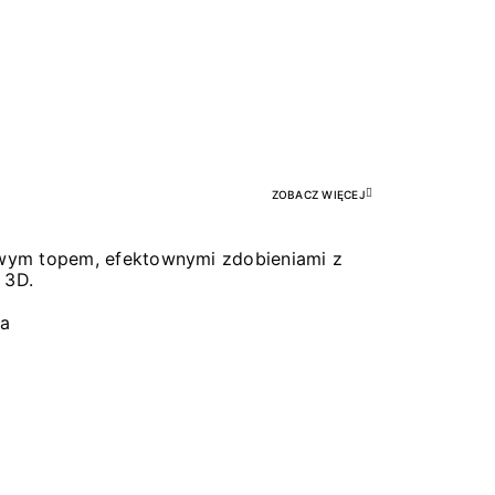
Pr
ZOBACZ WIĘCEJ
łowym topem, efektownymi zdobieniami z
 3D.