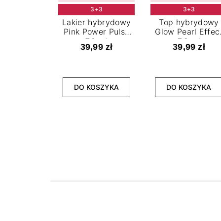
3+3
3+3
Lakier hybrydowy
Top hybrydowy
Pink Power Pulse
Glow Pearl Effec
7,2 ml
7,2 ml
39,99 zł
39,99 zł
DO KOSZYKA
DO KOSZYKA