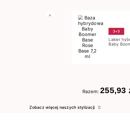
Następny
3+3
Lakier hy
Baby Boom
Base 7,2 m
255,93 
Razem:
Zobacz więcej naszych stylizacji