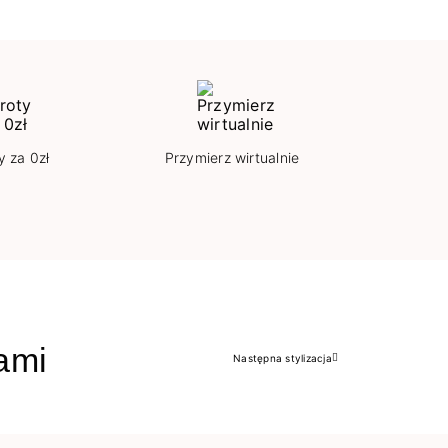
y za 0zł
Przymierz wirtualnie
jami
Następna stylizacja
Następny