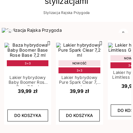
stylizacjami
Stylizacja Rajska Przygoda
Poprzedni
Nast
NOW
3+3
NOWOŚĆ
3+
3+3
Lakier h
Limitless 
Lakier hybrydowy
Lakier hybrydowy
m
Baby Boomer Rose
Pure Spark Clear 7,2
39,9
Base 7,2 ml
ml
39,99 zł
39,99 zł
DO KO
DO KOSZYKA
DO KOSZYKA