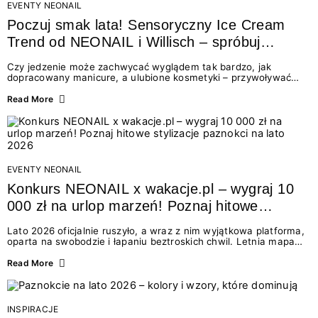
EVENTY NEONAIL
Poczuj smak lata! Sensoryczny Ice Cream
Trend od NEONAIL i Willisch – spróbuj
nowych lodów i odbierz prezent!
Czy jedzenie może zachwycać wyglądem tak bardzo, jak
dopracowany manicure, a ulubione kosmetyki – przywoływać
smak najpiękniejszych wakacyjnych wspomnień? Połączenie
świata beauty i oszałamiających deserów to coś więcej niż
Read More
chwilowa moda. To zaproszenie do celebracji chwili wszystkimi
zmysłami: przez soczysty kolor, aksamitną teksturę,
orzeźwiający zapach i słodki akcent na podniebieniu. Tego lata
NEONAIL łączy siły z marką Willisch, tworząc unikalny projekt
na styku jedzenia i piękna....
EVENTY NEONAIL
Konkurs NEONAIL x wakacje.pl – wygraj 10
000 zł na urlop marzeń! Poznaj hitowe
stylizacje paznokci na lato 2026
Lato 2026 oficjalnie ruszyło, a wraz z nim wyjątkowa platforma,
oparta na swobodzie i łapaniu beztroskich chwil. Letnia mapa
kolorów NEONAIL prowadzi nas przez najpiękniejsze
doświadczenia wakacji – od spontanicznych wyjazdów, przez
Read More
chwile relaksu, tropikalne inspiracje, aż po ekscytujące smaki.
Motywem przewodnim jest eksplorowanie i kolekcjonowanie
letnich momentów. Z tej okazji przygotowaliśmy coś absolutnie
wyjątkowego: wielki konkurs z wakacje.pl oraz dawkę
INSPIRACJE
najgorętszych trendów w...