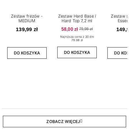
Zestaw frezów -
Zestaw Hard Base i
Zestaw s
MEDIUM
Hard Top 7,2 ml
Essen
139,99 zł
58,00 zł
149,9
79,98 zł
Najniższa cena z 30 dni
79.98 zł
DO KOSZYKA
DO KOSZYKA
DO KO
ZOBACZ WIĘCEJ