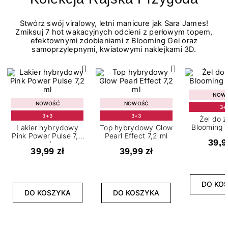
Stwórz swój viralowy, letni manicure jak Sara James!
Zmiksuj 7 hot wakacyjnych odcieni z perłowym topem,
efektownymi zdobieniami z Blooming Gel oraz
samoprzylepnymi, kwiatowymi naklejkami 3D.
NOW
NOWOŚĆ
NOWOŚĆ
3+
3+3
3+3
Żel do 
Blooming G
Lakier hybrydowy
Top hybrydowy Glow
Pink Power Pulse 7,2
Pearl Effect 7,2 ml
39,9
ml
39,99 zł
39,99 zł
DO KO
DO KOSZYKA
DO KOSZYKA