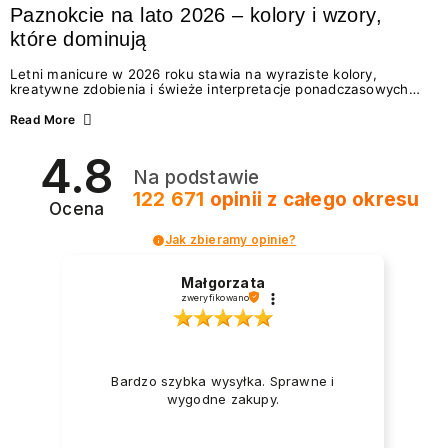
Paznokcie na lato 2026 – kolory i wzory,
które dominują
Letni manicure w 2026 roku stawia na wyraziste kolory,
kreatywne zdobienia i świeże interpretacje ponadczasowych
trendów. Wśród najmodniejszych propozycji nie brakuje
zarówno energetycznych odcieni inspirowanych wakacjami, jak
Read More
i delikatnych wzorów idealnych dla miłośniczek eleganckiej
prostoty. Jakie kolory i stylizacje paznokci będą królować latem
4.8
2026? Znajdź inspirację dla swojego manicure!
Na podstawie
122 671
opinii
z całego okresu
Ocena
Jak zbieramy opinie?
Małgorzata
zweryfikowano
Bardzo szybka wysyłka. Sprawne i
wygodne zakupy.