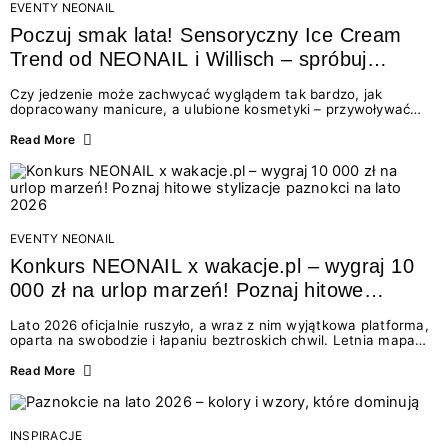
EVENTY NEONAIL
Poczuj smak lata! Sensoryczny Ice Cream
Trend od NEONAIL i Willisch – spróbuj
nowych lodów i odbierz prezent!
Czy jedzenie może zachwycać wyglądem tak bardzo, jak
dopracowany manicure, a ulubione kosmetyki – przywoływać
smak najpiękniejszych wakacyjnych wspomnień? Połączenie
świata beauty i oszałamiających deserów to coś więcej niż
Read More
chwilowa moda. To zaproszenie do celebracji chwili wszystkimi
zmysłami: przez soczysty kolor, aksamitną teksturę,
orzeźwiający zapach i słodki akcent na podniebieniu. Tego lata
NEONAIL łączy siły z marką Willisch, tworząc unikalny projekt
na styku jedzenia i piękna....
EVENTY NEONAIL
Konkurs NEONAIL x wakacje.pl – wygraj 10
000 zł na urlop marzeń! Poznaj hitowe
stylizacje paznokci na lato 2026
Lato 2026 oficjalnie ruszyło, a wraz z nim wyjątkowa platforma,
oparta na swobodzie i łapaniu beztroskich chwil. Letnia mapa
kolorów NEONAIL prowadzi nas przez najpiękniejsze
doświadczenia wakacji – od spontanicznych wyjazdów, przez
Read More
chwile relaksu, tropikalne inspiracje, aż po ekscytujące smaki.
Motywem przewodnim jest eksplorowanie i kolekcjonowanie
letnich momentów. Z tej okazji przygotowaliśmy coś absolutnie
wyjątkowego: wielki konkurs z wakacje.pl oraz dawkę
INSPIRACJE
najgorętszych trendów w...