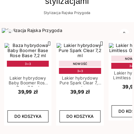
stylizacjami
Stylizacja Rajska Przygoda
Poprzedni
Nast
NOW
3+3
NOWOŚĆ
3+
3+3
Lakier h
Limitless 
Lakier hybrydowy
Lakier hybrydowy
m
Baby Boomer Rose
Pure Spark Clear 7,2
39,9
Base 7,2 ml
ml
39,99 zł
39,99 zł
DO KO
DO KOSZYKA
DO KOSZYKA