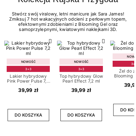
Stwórz swój viralowy, letni manicure jak Sara James!
Zmiksuj 7 hot wakacyjnych odcieni z perłowym topem,
efektownymi zdobieniami z Blooming Gel oraz
samoprzylepnymi, kwiatowymi naklejkami 3D.
NOW
NOWOŚĆ
NOWOŚĆ
3+
3+3
3+3
Żel do 
Blooming G
Lakier hybrydowy
Top hybrydowy Glow
Pink Power Pulse 7,2
Pearl Effect 7,2 ml
39,9
ml
39,99 zł
39,99 zł
DO KO
DO KOSZYKA
DO KOSZYKA