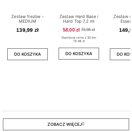
Zestaw frezów -
Zestaw Hard Base i
Zestaw s
MEDIUM
Hard Top 7,2 ml
Essen
139,99 zł
58,00 zł
149,9
79,98 zł
Najniższa cena z 30 dni
79.98 zł
DO KOSZYKA
DO KOSZYKA
DO KO
ZOBACZ WIĘCEJ