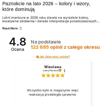
Paznokcie na lato 2026 – kolory i wzory,
które dominują
Letni manicure w 2026 roku stawia na wyraziste kolory,
kreatywne zdobienia i świeże interpretacje ponadczasowych
trendów. Wśród najmodniejszych propozycji nie brakuje
zarówno energetycznych odcieni inspirowanych wakacjami, jak
Read More
i delikatnych wzorów idealnych dla miłośniczek eleganckiej
prostoty. Jakie kolory i stylizacje paznokci będą królować latem
4.8
2026? Znajdź inspirację dla swojego manicure!
Na podstawie
122 685
opinii
z całego okresu
Ocena
Jak zbieramy opinie?
Wieslawa
zweryfikowano
Wszystko było w magazynie więc
realizacja przebiegła sprawnie.