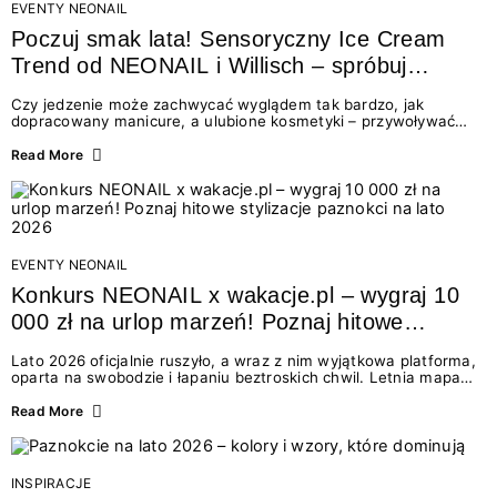
EVENTY NEONAIL
Poczuj smak lata! Sensoryczny Ice Cream
Trend od NEONAIL i Willisch – spróbuj
nowych lodów i odbierz prezent!
Czy jedzenie może zachwycać wyglądem tak bardzo, jak
dopracowany manicure, a ulubione kosmetyki – przywoływać
smak najpiękniejszych wakacyjnych wspomnień? Połączenie
świata beauty i oszałamiających deserów to coś więcej niż
Read More
chwilowa moda. To zaproszenie do celebracji chwili wszystkimi
zmysłami: przez soczysty kolor, aksamitną teksturę,
orzeźwiający zapach i słodki akcent na podniebieniu. Tego lata
NEONAIL łączy siły z marką Willisch, tworząc unikalny projekt
na styku jedzenia i piękna....
EVENTY NEONAIL
Konkurs NEONAIL x wakacje.pl – wygraj 10
000 zł na urlop marzeń! Poznaj hitowe
stylizacje paznokci na lato 2026
Lato 2026 oficjalnie ruszyło, a wraz z nim wyjątkowa platforma,
oparta na swobodzie i łapaniu beztroskich chwil. Letnia mapa
kolorów NEONAIL prowadzi nas przez najpiękniejsze
doświadczenia wakacji – od spontanicznych wyjazdów, przez
Read More
chwile relaksu, tropikalne inspiracje, aż po ekscytujące smaki.
Motywem przewodnim jest eksplorowanie i kolekcjonowanie
letnich momentów. Z tej okazji przygotowaliśmy coś absolutnie
wyjątkowego: wielki konkurs z wakacje.pl oraz dawkę
INSPIRACJE
najgorętszych trendów w...