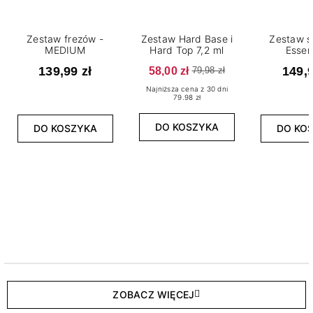
Zestaw frezów -
Zestaw Hard Base i
Zestaw s
MEDIUM
Hard Top 7,2 ml
Essen
139,99 zł
58,00 zł
149,9
79,98 zł
Najniższa cena z 30 dni
79.98 zł
DO KOSZYKA
DO KOSZYKA
DO KO
ZOBACZ WIĘCEJ