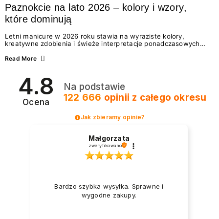
Paznokcie na lato 2026 – kolory i wzory,
które dominują
Letni manicure w 2026 roku stawia na wyraziste kolory,
kreatywne zdobienia i świeże interpretacje ponadczasowych
trendów. Wśród najmodniejszych propozycji nie brakuje
zarówno energetycznych odcieni inspirowanych wakacjami, jak
Read More
i delikatnych wzorów idealnych dla miłośniczek eleganckiej
prostoty. Jakie kolory i stylizacje paznokci będą królować latem
4.8
2026? Znajdź inspirację dla swojego manicure!
Na podstawie
122 666
opinii
z całego okresu
Ocena
Jak zbieramy opinie?
Małgorzata
zweryfikowano
Bardzo szybka wysyłka. Sprawne i
wygodne zakupy.