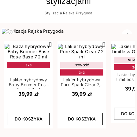
stylizacjami
Stylizacja Rajska Przygoda
Poprzedni
Nast
NOW
3+3
NOWOŚĆ
3+
3+3
Lakier h
Limitless 
Lakier hybrydowy
Lakier hybrydowy
m
Baby Boomer Rose
Pure Spark Clear 7,2
39,9
Base 7,2 ml
ml
39,99 zł
39,99 zł
DO KO
DO KOSZYKA
DO KOSZYKA