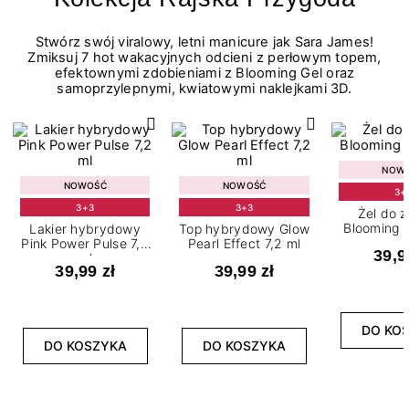
Stwórz swój viralowy, letni manicure jak Sara James!
Zmiksuj 7 hot wakacyjnych odcieni z perłowym topem,
efektownymi zdobieniami z Blooming Gel oraz
samoprzylepnymi, kwiatowymi naklejkami 3D.
NOW
NOWOŚĆ
NOWOŚĆ
3+
3+3
3+3
Żel do 
Blooming G
Lakier hybrydowy
Top hybrydowy Glow
Pink Power Pulse 7,2
Pearl Effect 7,2 ml
39,9
ml
39,99 zł
39,99 zł
DO KO
DO KOSZYKA
DO KOSZYKA