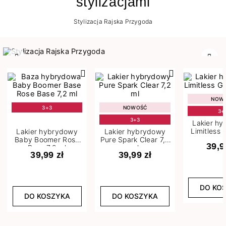
stylizacjami
Stylizacja Rajska Przygoda
Poprzedni
Nast
NOW
3+3
NOWOŚĆ
3+
3+3
Lakier h
Limitless 
Lakier hybrydowy
Lakier hybrydowy
m
Baby Boomer Rose
Pure Spark Clear 7,2
39,9
Base 7,2 ml
ml
39,99 zł
39,99 zł
DO KO
DO KOSZYKA
DO KOSZYKA