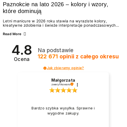
Paznokcie na lato 2026 – kolory i wzory,
które dominują
Letni manicure w 2026 roku stawia na wyraziste kolory,
kreatywne zdobienia i świeże interpretacje ponadczasowych
trendów. Wśród najmodniejszych propozycji nie brakuje
zarówno energetycznych odcieni inspirowanych wakacjami, jak
Read More
i delikatnych wzorów idealnych dla miłośniczek eleganckiej
prostoty. Jakie kolory i stylizacje paznokci będą królować latem
4.8
2026? Znajdź inspirację dla swojego manicure!
Na podstawie
122 671
opinii
z całego okresu
Ocena
Jak zbieramy opinie?
Małgorzata
zweryfikowano
Bardzo szybka wysyłka. Sprawne i
wygodne zakupy.