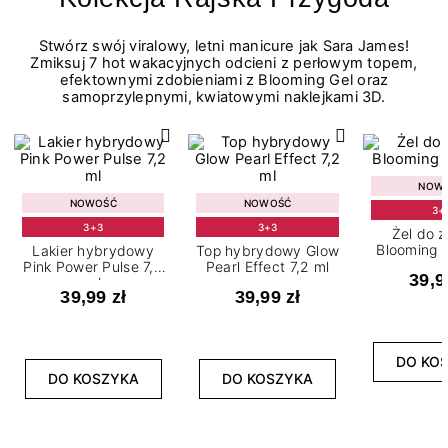
Stwórz swój viralowy, letni manicure jak Sara James!
Zmiksuj 7 hot wakacyjnych odcieni z perłowym topem,
efektownymi zdobieniami z Blooming Gel oraz
samoprzylepnymi, kwiatowymi naklejkami 3D.
NOW
NOWOŚĆ
NOWOŚĆ
3+
3+3
3+3
Żel do 
Blooming G
Lakier hybrydowy
Top hybrydowy Glow
Pink Power Pulse 7,2
Pearl Effect 7,2 ml
39,9
ml
39,99 zł
39,99 zł
DO KO
DO KOSZYKA
DO KOSZYKA