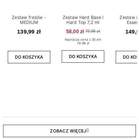
Zestaw frezów -
Zestaw Hard Base i
Zestaw s
MEDIUM
Hard Top 7,2 ml
Essen
139,99 zł
58,00 zł
149,9
79,98 zł
Najniższa cena z 30 dni
79.98 zł
DO KOSZYKA
DO KOSZYKA
DO KO
ZOBACZ WIĘCEJ