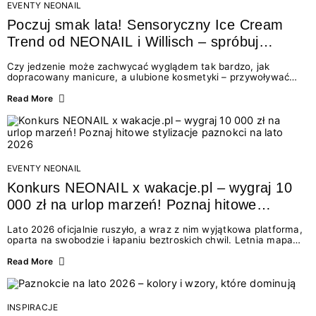
EVENTY NEONAIL
Poczuj smak lata! Sensoryczny Ice Cream
Trend od NEONAIL i Willisch – spróbuj
nowych lodów i odbierz prezent!
Czy jedzenie może zachwycać wyglądem tak bardzo, jak
dopracowany manicure, a ulubione kosmetyki – przywoływać
smak najpiękniejszych wakacyjnych wspomnień? Połączenie
świata beauty i oszałamiających deserów to coś więcej niż
Read More
chwilowa moda. To zaproszenie do celebracji chwili wszystkimi
zmysłami: przez soczysty kolor, aksamitną teksturę,
orzeźwiający zapach i słodki akcent na podniebieniu. Tego lata
NEONAIL łączy siły z marką Willisch, tworząc unikalny projekt
na styku jedzenia i piękna....
EVENTY NEONAIL
Konkurs NEONAIL x wakacje.pl – wygraj 10
000 zł na urlop marzeń! Poznaj hitowe
stylizacje paznokci na lato 2026
Lato 2026 oficjalnie ruszyło, a wraz z nim wyjątkowa platforma,
oparta na swobodzie i łapaniu beztroskich chwil. Letnia mapa
kolorów NEONAIL prowadzi nas przez najpiękniejsze
doświadczenia wakacji – od spontanicznych wyjazdów, przez
Read More
chwile relaksu, tropikalne inspiracje, aż po ekscytujące smaki.
Motywem przewodnim jest eksplorowanie i kolekcjonowanie
letnich momentów. Z tej okazji przygotowaliśmy coś absolutnie
wyjątkowego: wielki konkurs z wakacje.pl oraz dawkę
INSPIRACJE
najgorętszych trendów w...