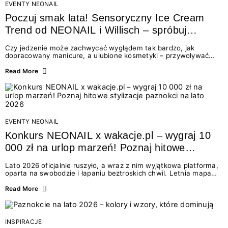
EVENTY NEONAIL
Poczuj smak lata! Sensoryczny Ice Cream
Trend od NEONAIL i Willisch – spróbuj
nowych lodów i odbierz prezent!
Czy jedzenie może zachwycać wyglądem tak bardzo, jak
dopracowany manicure, a ulubione kosmetyki – przywoływać
smak najpiękniejszych wakacyjnych wspomnień? Połączenie
świata beauty i oszałamiających deserów to coś więcej niż
Read More
chwilowa moda. To zaproszenie do celebracji chwili wszystkimi
zmysłami: przez soczysty kolor, aksamitną teksturę,
orzeźwiający zapach i słodki akcent na podniebieniu. Tego lata
NEONAIL łączy siły z marką Willisch, tworząc unikalny projekt
na styku jedzenia i piękna....
EVENTY NEONAIL
Konkurs NEONAIL x wakacje.pl – wygraj 10
000 zł na urlop marzeń! Poznaj hitowe
stylizacje paznokci na lato 2026
Lato 2026 oficjalnie ruszyło, a wraz z nim wyjątkowa platforma,
oparta na swobodzie i łapaniu beztroskich chwil. Letnia mapa
kolorów NEONAIL prowadzi nas przez najpiękniejsze
doświadczenia wakacji – od spontanicznych wyjazdów, przez
Read More
chwile relaksu, tropikalne inspiracje, aż po ekscytujące smaki.
Motywem przewodnim jest eksplorowanie i kolekcjonowanie
letnich momentów. Z tej okazji przygotowaliśmy coś absolutnie
wyjątkowego: wielki konkurs z wakacje.pl oraz dawkę
INSPIRACJE
najgorętszych trendów w...