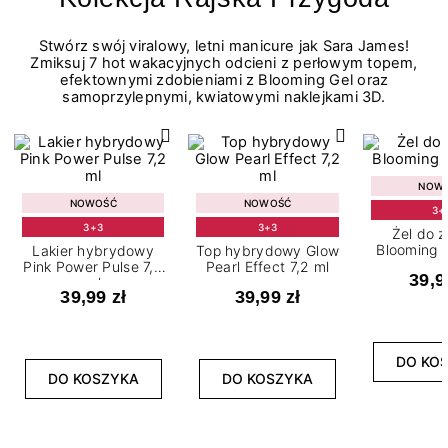
Stwórz swój viralowy, letni manicure jak Sara James!
Zmiksuj 7 hot wakacyjnych odcieni z perłowym topem,
efektownymi zdobieniami z Blooming Gel oraz
samoprzylepnymi, kwiatowymi naklejkami 3D.
NOW
NOWOŚĆ
NOWOŚĆ
3+
3+3
3+3
Żel do 
Blooming G
Lakier hybrydowy
Top hybrydowy Glow
Pink Power Pulse 7,2
Pearl Effect 7,2 ml
39,9
ml
39,99 zł
39,99 zł
DO KO
DO KOSZYKA
DO KOSZYKA