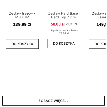
Zestaw frezów -
Zestaw Hard Base i
Zestaw s
MEDIUM
Hard Top 7,2 ml
Essen
139,99 zł
58,00 zł
149,9
79,98 zł
Najniższa cena z 30 dni
79.98 zł
DO KOSZYKA
DO KOSZYKA
DO KO
ZOBACZ WIĘCEJ