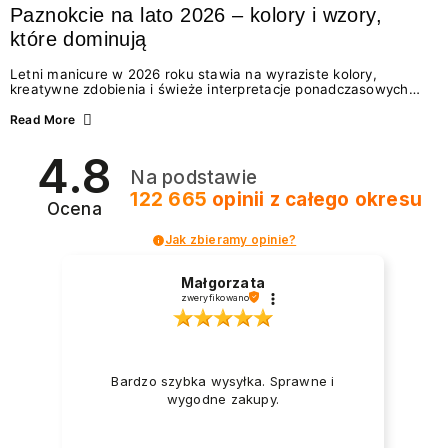
Paznokcie na lato 2026 – kolory i wzory,
które dominują
Letni manicure w 2026 roku stawia na wyraziste kolory,
kreatywne zdobienia i świeże interpretacje ponadczasowych
trendów. Wśród najmodniejszych propozycji nie brakuje
zarówno energetycznych odcieni inspirowanych wakacjami, jak
Read More
i delikatnych wzorów idealnych dla miłośniczek eleganckiej
prostoty. Jakie kolory i stylizacje paznokci będą królować latem
4.8
2026? Znajdź inspirację dla swojego manicure!
Na podstawie
122 665
opinii
z całego okresu
Ocena
Jak zbieramy opinie?
Małgorzata
zweryfikowano
Bardzo szybka wysyłka. Sprawne i
wygodne zakupy.