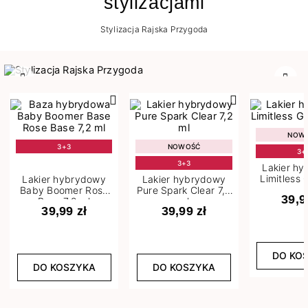
stylizacjami
Stylizacja Rajska Przygoda
Poprzedni
Nast
NOW
3+3
NOWOŚĆ
3+
3+3
Lakier h
Limitless 
Lakier hybrydowy
Lakier hybrydowy
m
Baby Boomer Rose
Pure Spark Clear 7,2
39,9
Base 7,2 ml
ml
39,99 zł
39,99 zł
DO KO
DO KOSZYKA
DO KOSZYKA