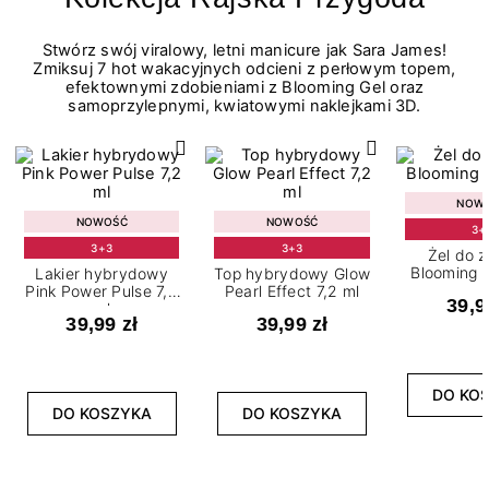
Stwórz swój viralowy, letni manicure jak Sara James!
Zmiksuj 7 hot wakacyjnych odcieni z perłowym topem,
efektownymi zdobieniami z Blooming Gel oraz
samoprzylepnymi, kwiatowymi naklejkami 3D.
NOW
NOWOŚĆ
NOWOŚĆ
3+
3+3
3+3
Żel do 
Blooming G
Lakier hybrydowy
Top hybrydowy Glow
Pink Power Pulse 7,2
Pearl Effect 7,2 ml
39,9
ml
39,99 zł
39,99 zł
DO KO
DO KOSZYKA
DO KOSZYKA