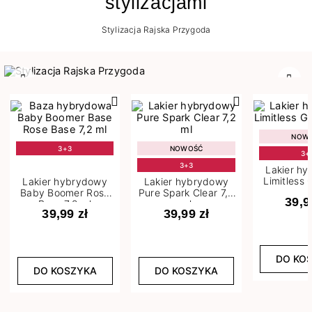
stylizacjami
Stylizacja Rajska Przygoda
Poprzedni
Nast
NOW
3+3
NOWOŚĆ
3+
3+3
Lakier h
Limitless 
Lakier hybrydowy
Lakier hybrydowy
m
Baby Boomer Rose
Pure Spark Clear 7,2
39,9
Base 7,2 ml
ml
39,99 zł
39,99 zł
DO KO
DO KOSZYKA
DO KOSZYKA