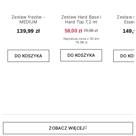
Zestaw frezów -
Zestaw Hard Base i
Zestaw s
MEDIUM
Hard Top 7,2 ml
Essen
139,99 zł
58,00 zł
149,9
79,98 zł
Najniższa cena z 30 dni
79.98 zł
DO KOSZYKA
DO KOSZYKA
DO KO
ZOBACZ WIĘCEJ