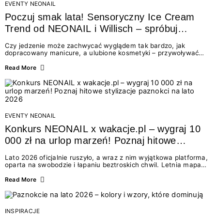
EVENTY NEONAIL
Poczuj smak lata! Sensoryczny Ice Cream
Trend od NEONAIL i Willisch – spróbuj
nowych lodów i odbierz prezent!
Czy jedzenie może zachwycać wyglądem tak bardzo, jak
dopracowany manicure, a ulubione kosmetyki – przywoływać
smak najpiękniejszych wakacyjnych wspomnień? Połączenie
świata beauty i oszałamiających deserów to coś więcej niż
Read More
chwilowa moda. To zaproszenie do celebracji chwili wszystkimi
zmysłami: przez soczysty kolor, aksamitną teksturę,
orzeźwiający zapach i słodki akcent na podniebieniu. Tego lata
NEONAIL łączy siły z marką Willisch, tworząc unikalny projekt
na styku jedzenia i piękna....
EVENTY NEONAIL
Konkurs NEONAIL x wakacje.pl – wygraj 10
000 zł na urlop marzeń! Poznaj hitowe
stylizacje paznokci na lato 2026
Lato 2026 oficjalnie ruszyło, a wraz z nim wyjątkowa platforma,
oparta na swobodzie i łapaniu beztroskich chwil. Letnia mapa
kolorów NEONAIL prowadzi nas przez najpiękniejsze
doświadczenia wakacji – od spontanicznych wyjazdów, przez
Read More
chwile relaksu, tropikalne inspiracje, aż po ekscytujące smaki.
Motywem przewodnim jest eksplorowanie i kolekcjonowanie
letnich momentów. Z tej okazji przygotowaliśmy coś absolutnie
wyjątkowego: wielki konkurs z wakacje.pl oraz dawkę
INSPIRACJE
najgorętszych trendów w...