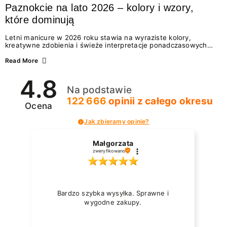
Paznokcie na lato 2026 – kolory i wzory,
które dominują
Letni manicure w 2026 roku stawia na wyraziste kolory,
kreatywne zdobienia i świeże interpretacje ponadczasowych
trendów. Wśród najmodniejszych propozycji nie brakuje
zarówno energetycznych odcieni inspirowanych wakacjami, jak
Read More
i delikatnych wzorów idealnych dla miłośniczek eleganckiej
prostoty. Jakie kolory i stylizacje paznokci będą królować latem
4.8
2026? Znajdź inspirację dla swojego manicure!
Na podstawie
122 666
opinii
z całego okresu
Ocena
Jak zbieramy opinie?
Małgorzata
zweryfikowano
Bardzo szybka wysyłka. Sprawne i
wygodne zakupy.