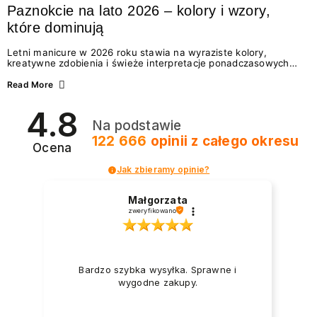
Paznokcie na lato 2026 – kolory i wzory,
które dominują
Letni manicure w 2026 roku stawia na wyraziste kolory,
kreatywne zdobienia i świeże interpretacje ponadczasowych
trendów. Wśród najmodniejszych propozycji nie brakuje
zarówno energetycznych odcieni inspirowanych wakacjami, jak
Read More
i delikatnych wzorów idealnych dla miłośniczek eleganckiej
prostoty. Jakie kolory i stylizacje paznokci będą królować latem
4.8
2026? Znajdź inspirację dla swojego manicure!
Na podstawie
122 666
opinii
z całego okresu
Ocena
Jak zbieramy opinie?
Małgorzata
zweryfikowano
Bardzo szybka wysyłka. Sprawne i
wygodne zakupy.