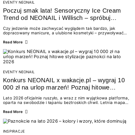
EVENTY NEONAIL
Poczuj smak lata! Sensoryczny Ice Cream
Trend od NEONAIL i Willisch – spróbuj
nowych lodów i odbierz prezent!
Czy jedzenie może zachwycać wyglądem tak bardzo, jak
dopracowany manicure, a ulubione kosmetyki – przywoływać
smak najpiękniejszych wakacyjnych wspomnień? Połączenie
świata beauty i oszałamiających deserów to coś więcej niż
Read More
chwilowa moda. To zaproszenie do celebracji chwili wszystkimi
zmysłami: przez soczysty kolor, aksamitną teksturę,
orzeźwiający zapach i słodki akcent na podniebieniu. Tego lata
NEONAIL łączy siły z marką Willisch, tworząc unikalny projekt
na styku jedzenia i piękna....
EVENTY NEONAIL
Konkurs NEONAIL x wakacje.pl – wygraj 10
000 zł na urlop marzeń! Poznaj hitowe
stylizacje paznokci na lato 2026
Lato 2026 oficjalnie ruszyło, a wraz z nim wyjątkowa platforma,
oparta na swobodzie i łapaniu beztroskich chwil. Letnia mapa
kolorów NEONAIL prowadzi nas przez najpiękniejsze
doświadczenia wakacji – od spontanicznych wyjazdów, przez
Read More
chwile relaksu, tropikalne inspiracje, aż po ekscytujące smaki.
Motywem przewodnim jest eksplorowanie i kolekcjonowanie
letnich momentów. Z tej okazji przygotowaliśmy coś absolutnie
wyjątkowego: wielki konkurs z wakacje.pl oraz dawkę
INSPIRACJE
najgorętszych trendów w...