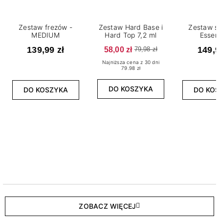
Zestaw frezów -
Zestaw Hard Base i
Zestaw s
MEDIUM
Hard Top 7,2 ml
Essen
139,99 zł
58,00 zł
149,9
79,98 zł
Najniższa cena z 30 dni
79.98 zł
DO KOSZYKA
DO KOSZYKA
DO KO
ZOBACZ WIĘCEJ