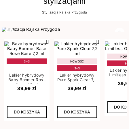
stylizacjami
Stylizacja Rajska Przygoda
Poprzedni
Nast
NOW
3+3
NOWOŚĆ
3+
3+3
Lakier h
Limitless 
Lakier hybrydowy
Lakier hybrydowy
m
Baby Boomer Rose
Pure Spark Clear 7,2
39,9
Base 7,2 ml
ml
39,99 zł
39,99 zł
DO KO
DO KOSZYKA
DO KOSZYKA