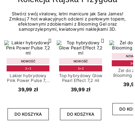
Stwórz swój viralowy, letni manicure jak Sara James!
Zmiksuj 7 hot wakacyjnych odcieni z perłowym topem,
efektownymi zdobieniami z Blooming Gel oraz
samoprzylepnymi, kwiatowymi naklejkami 3D.
NOW
NOWOŚĆ
NOWOŚĆ
3+
3+3
3+3
Żel do 
Blooming G
Lakier hybrydowy
Top hybrydowy Glow
Pink Power Pulse 7,2
Pearl Effect 7,2 ml
39,9
ml
39,99 zł
39,99 zł
DO KO
DO KOSZYKA
DO KOSZYKA