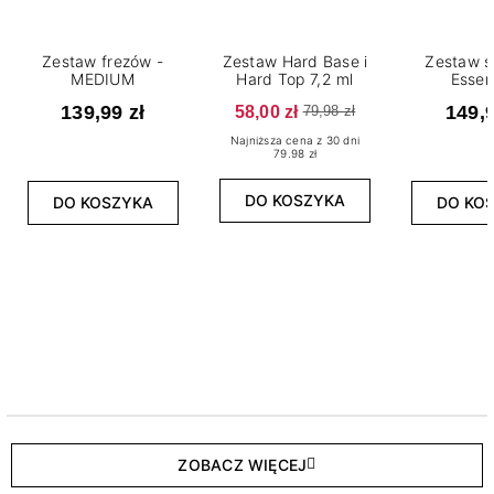
Zestaw frezów -
Zestaw Hard Base i
Zestaw s
MEDIUM
Hard Top 7,2 ml
Essen
139,99 zł
58,00 zł
149,9
79,98 zł
Najniższa cena z 30 dni
79.98 zł
DO KOSZYKA
DO KOSZYKA
DO KO
ZOBACZ WIĘCEJ