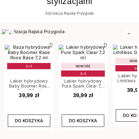
stylizacjami
Stylizacja Rajska Przygoda
Poprzedni
Nast
NOW
3+3
NOWOŚĆ
3+
3+3
Lakier h
Limitless 
Lakier hybrydowy
Lakier hybrydowy
m
Baby Boomer Rose
Pure Spark Clear 7,2
39,9
Base 7,2 ml
ml
39,99 zł
39,99 zł
DO KO
DO KOSZYKA
DO KOSZYKA