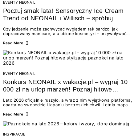
EVENTY NEONAIL
Poczuj smak lata! Sensoryczny Ice Cream
Trend od NEONAIL i Willisch – spróbuj
nowych lodów i odbierz prezent!
Czy jedzenie może zachwycać wyglądem tak bardzo, jak
dopracowany manicure, a ulubione kosmetyki – przywoływać
smak najpiękniejszych wakacyjnych wspomnień? Połączenie
świata beauty i oszałamiających deserów to coś więcej niż
Read More
chwilowa moda. To zaproszenie do celebracji chwili wszystkimi
zmysłami: przez soczysty kolor, aksamitną teksturę,
orzeźwiający zapach i słodki akcent na podniebieniu. Tego lata
NEONAIL łączy siły z marką Willisch, tworząc unikalny projekt
na styku jedzenia i piękna....
EVENTY NEONAIL
Konkurs NEONAIL x wakacje.pl – wygraj 10
000 zł na urlop marzeń! Poznaj hitowe
stylizacje paznokci na lato 2026
Lato 2026 oficjalnie ruszyło, a wraz z nim wyjątkowa platforma,
oparta na swobodzie i łapaniu beztroskich chwil. Letnia mapa
kolorów NEONAIL prowadzi nas przez najpiękniejsze
doświadczenia wakacji – od spontanicznych wyjazdów, przez
Read More
chwile relaksu, tropikalne inspiracje, aż po ekscytujące smaki.
Motywem przewodnim jest eksplorowanie i kolekcjonowanie
letnich momentów. Z tej okazji przygotowaliśmy coś absolutnie
wyjątkowego: wielki konkurs z wakacje.pl oraz dawkę
INSPIRACJE
najgorętszych trendów w...