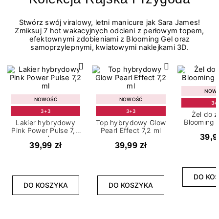
Stwórz swój viralowy, letni manicure jak Sara James!
Zmiksuj 7 hot wakacyjnych odcieni z perłowym topem,
efektownymi zdobieniami z Blooming Gel oraz
samoprzylepnymi, kwiatowymi naklejkami 3D.
NOW
NOWOŚĆ
NOWOŚĆ
3+
3+3
3+3
Żel do 
Blooming G
Lakier hybrydowy
Top hybrydowy Glow
Pink Power Pulse 7,2
Pearl Effect 7,2 ml
39,9
ml
39,99 zł
39,99 zł
DO KO
DO KOSZYKA
DO KOSZYKA