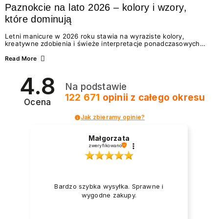
Paznokcie na lato 2026 – kolory i wzory,
które dominują
Letni manicure w 2026 roku stawia na wyraziste kolory,
kreatywne zdobienia i świeże interpretacje ponadczasowych
trendów. Wśród najmodniejszych propozycji nie brakuje
zarówno energetycznych odcieni inspirowanych wakacjami, jak
Read More
i delikatnych wzorów idealnych dla miłośniczek eleganckiej
prostoty. Jakie kolory i stylizacje paznokci będą królować latem
4.8
2026? Znajdź inspirację dla swojego manicure!
Na podstawie
122 671
opinii
z całego okresu
Ocena
Jak zbieramy opinie?
Małgorzata
zweryfikowano
Bardzo szybka wysyłka. Sprawne i
wygodne zakupy.