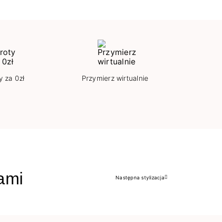
y za 0zł
Przymierz wirtualnie
jami
Następna stylizacja
Następny