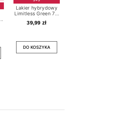
Lakier hybrydowy
Limitless Green 7,2
t
ml
39,99 zł
NOWOŚĆ
3+3
DO KOSZYKA
Lakier hybrydowy
La
Bold Horizon 7,2 ml
Fea
39,99 zł
DO KOSZYKA