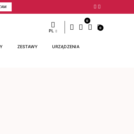
ZAM
Następny
0
0
PL
RY
ZESTAWY
URZĄDZENIA