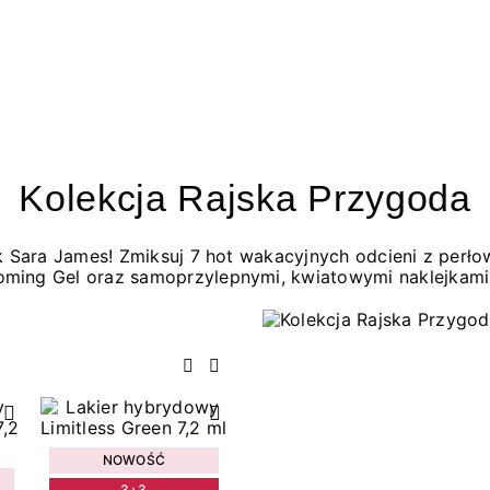
Kolekcja Rajska Przygoda
jak Sara James! Zmiksuj 7 hot wakacyjnych odcieni z per
oming Gel oraz samoprzylepnymi, kwiatowymi naklejkami
Poprzedni
Następny
NOWOŚĆ
3+3