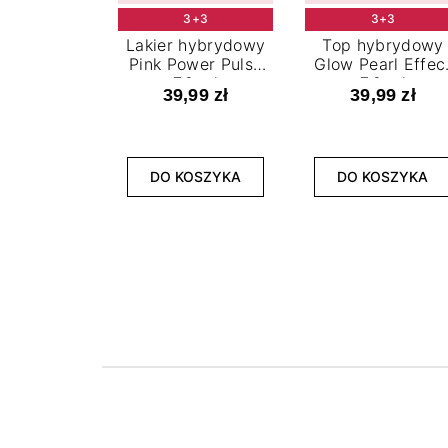
3+3
3+3
Lakier hybrydowy
Top hybrydowy
Pink Power Pulse
Glow Pearl Effec
7,2 ml
7,2 ml
39,99 zł
39,99 zł
DO KOSZYKA
DO KOSZYKA