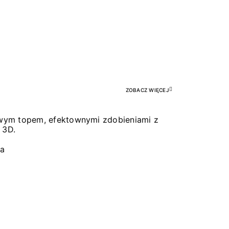
Pr
ZOBACZ WIĘCEJ
łowym topem, efektownymi zdobieniami z
 3D.