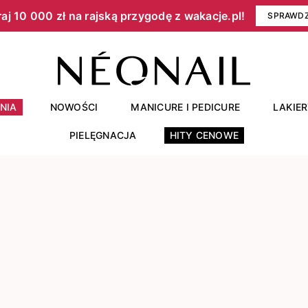
aj 10 000 zł na rajską przygodę z wakacje.pl!​
SPRAWD
NIA
NOWOŚCI
MANICURE I PEDICURE
LAKIE
PIELĘGNACJA
HITY CENOWE