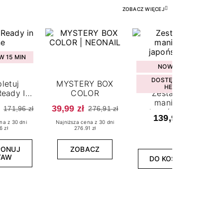
ZOBACZ WIĘCEJ
 15 MIN
NOWOŚĆ
DOSTĘPNY W
letuj
MYSTERY BOX
HEBE
eady In
COLOR
Zestaw do
ne
manicure
39,99 zł
171,96 zł
276,91 zł
japońskiego
139,99 zł
na z 30 dni
Najniższa cena z 30 dni
6 zł
276.91 zł
PONUJ
ZOBACZ
TAW
DO KOSZYKA