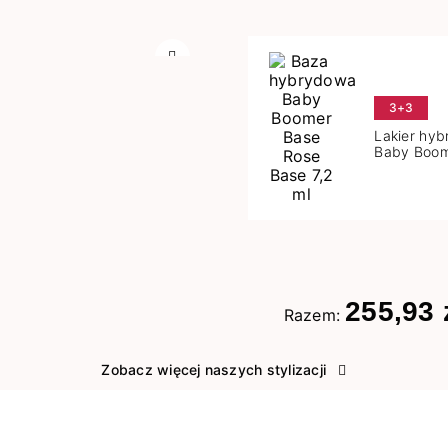
Następny
3+3
Lakier hy
Baby Boom
Base 7,2 m
255,93 
Razem:
Zobacz więcej naszych stylizacji