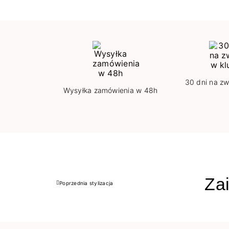
30 dni na zw
Wysyłka zamówienia w 48h
Zai
Poprzednia stylizacja
Poprzedni